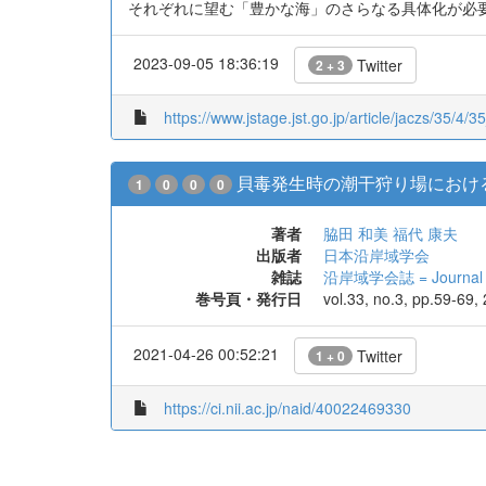
それぞれに望む「豊かな海」のさらなる具体化が必
2023-09-05 18:36:19
Twitter
2 + 3
https://www.jstage.jst.go.jp/article/jaczs/35/4/35
貝毒発生時の潮干狩り場における
1
0
0
0
著者
脇田 和美
福代 康夫
出版者
日本沿岸域学会
雑誌
沿岸域学会誌 = Journal of 
巻号頁・発行日
vol.33, no.3, pp.59-69,
2021-04-26 00:52:21
Twitter
1 + 0
https://ci.nii.ac.jp/naid/40022469330