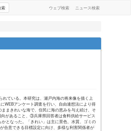
検索
ウェブ検索
ニュース検索
められている。本研究は、瀬戸内海の将来像を描く上
にWEBアンケート調査を行い、自由連想法により得
のままきれいな海で、住民に海の恵みを与え続け、そ
む傾向があること、③兵庫県回答者は食料供給サービス
らかとなった。「きれい」は主に景色、水質、ゴミの
者が合意できる目標設定に向け、多様な利害関係者が