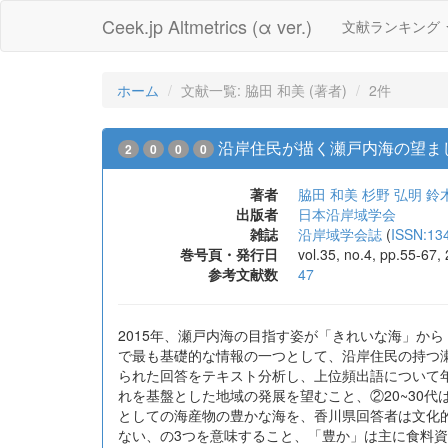
Ceek.jp Altmetrics (α ver.)
文献ランキング
ホーム
文献一覧: 脇田 和美 (著者)
2件
沿岸住民が描く瀬戸内海の望まし
2
0
0
0
著者
脇田 和美
杉野 弘明
鈴
出版者
日本沿岸域学会
雑誌
沿岸域学会誌
(
ISSN:13
巻号頁・発行日
vol.35, no.4, pp.55-67
参考文献数
47
2015年、瀬戸内海の目指す姿が「きれいな海」か
で最も基礎的な情報の一つとして、沿岸住民の持つ瀬
られた回答をテキスト分析し、上位頻出語について
れを基盤とした地域の発展を望むこと、②20~30代
としての海産物の豊かな海を、香川県回答者は文化
ない、の3つを意味すること、「豊か」は主に食料