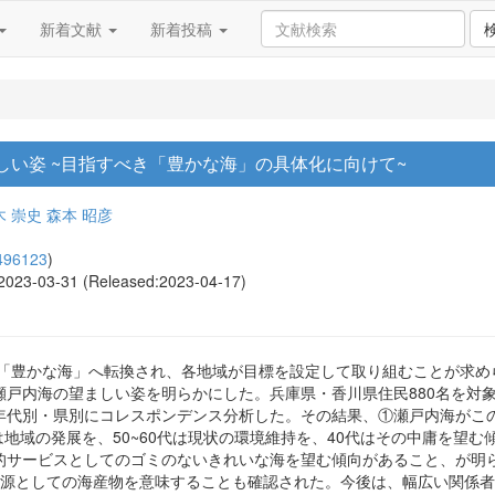
新着文献
新着投稿
い姿 ~目指すべき「豊かな海」の具体化に向けて~
木 崇史
森本 昭彦
496123
)
, 2023-03-31 (Released:2023-04-17)
ら「豊かな海」へ転換され、各地域が目標を設定して取り組むことが求
戸内海の望ましい姿を明らかにした。兵庫県・香川県住民880名を対象
年代別・県別にコレスポンデンス分析した。その結果、①瀬戸内海がこ
は地域の発展を、50~60代は現状の環境維持を、40代はその中庸を望
的サービスとしてのゴミのないきれいな海を望む傾向があること、が明
資源としての海産物を意味することも確認された。今後は、幅広い関係