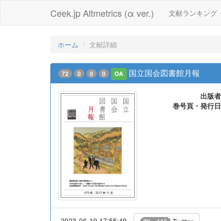
Ceek.jp Altmetrics (α ver.)
文献ランキング
ホーム
文献詳細
国立国会図書館月報
72
0
0
0
OA
出版者
巻号頁・発行日
2023-06-19 17:55:49