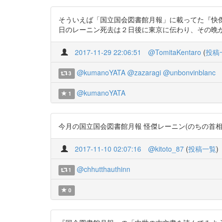
そういえば「国立国会図書館月報」に載ってた『快傑
日のレーニン死去は２日後に東京に伝わり、その晩からほぼ１
2017-11-29 22:06:51
@TomitaKentaro
(
投稿
@kumanoYATA
@zazaragi
@unbonvinblanc
3
@kumanoYATA
1
今月の国立国会図書館月報 怪傑レーニン(のちの首相が見たロ
2017-11-10 02:07:16
@kitoto_87
(
投稿一覧
)
@chhutthauthinn
1
0