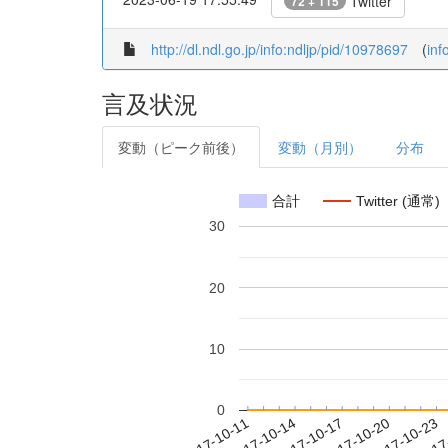
Twitter
72 + 115
http://dl.ndl.go.jp/info:ndljp/pid/10978697
(
inf
言及状況
変動（ピーク前後）
変動（月別）
分布
合計
Twitter (通常)
30
20
10
0
2017-10-17
2017-10-20
2017-10-23
2017
2017-10-11
2017-10-14