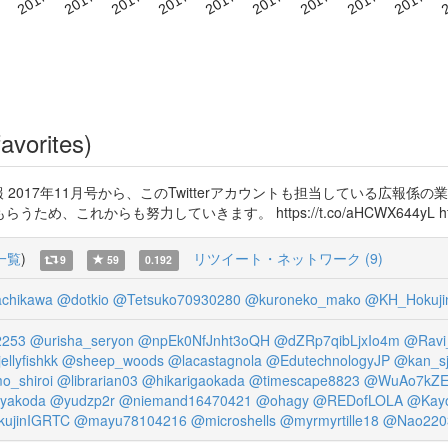
avorites)
2017年11月号から、このTwitterアカウントも担当している広報
も努力していきます。 https://t.co/aHCWX644yL https://t
一覧
)
リツイート・ネットワーク (9)
9
59
0.192
chikawa
@dotkio
@Tetsuko70930280
@kuroneko_mako
@KH_Hokuji
253
@urisha_seryon
@npEk0NfJnht3oQH
@dZRp7qibLjxIo4m
@Ravi
ellyfishkk
@sheep_woods
@lacastagnola
@EdutechnologyJP
@kan_s
_shiroi
@librarian03
@hikarigaokada
@timescape8823
@WuAo7kZE
yakoda
@yudzp2r
@niemand16470421
@ohagy
@REDofLOLA
@Kay
ujinIGRTC
@mayu78104216
@microshells
@myrmyrtille18
@Nao220