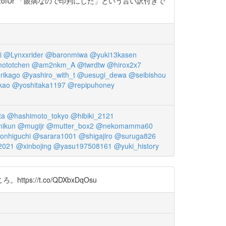
dzofUr 「眼病なので印判にした」という言い訳付きで
i
@Lynxxrider
@baronmiwa
@yuki13kasen
ototchen
@am2nkm_A
@twrdtw
@hirox2x7
rikago
@yashiro_with_t
@uesugi_dewa
@seibishou
kao
@yoshitaka1197
@repipuhoney
ta
@hashimoto_tokyo
@hibiki_2121
mikun
@mugijr
@mutter_box2
@nekomamma60
nhiguchi
@sarara1001
@shigajiro
@suruga826
2021
@xinbojing
@yasu197508161
@yuki_history
//t.co/QDXbxDqOsu