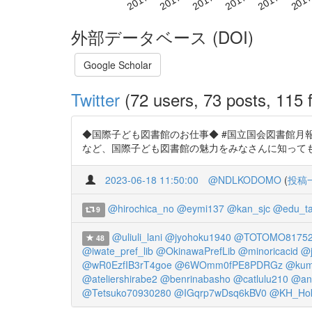
外部データベース (DOI)
Google Scholar
Twitter
(72 users, 73 posts, 115 f
◆国際子ども図書館のお仕事◆ #国立国会図書館月報 
など、国際子ども図書館の魅力をみなさんに知ってもらうため、これから
2023-06-18 11:50:00
@NDLKODOMO
(
投稿
@hirochica_no
@eymi137
@kan_sjc
@edu_ta
9
@uliuli_lani
@jyohoku1940
@TOTOMO81752
48
@iwate_pref_lib
@OkinawaPrefLib
@minoricacid
@j
@wR0EzfIB3rT4goe
@6WOmm0fPE8PDRGz
@kumo
@ateliershirabe2
@benrinabasho
@catlulu210
@an
@Tetsuko70930280
@IGqrp7wDsq6kBV0
@KH_Hok