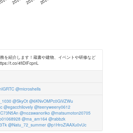
係の業務を紹介します！蔵書や建物、イベントや研修など
.co/4fiDIFcpnL
nIGRTC
@microshells
_1030
@SkyOt
@6KNvOMPc0GiVZWu
jc
@egacchilovely
@teenyweeny0612
C73N5An
@nozawanoriko
@matsumoton20705
o01068928
@ma_am164
@rabbzk
3Tk
@Natu_72_summer
@p1HroZlAAXu0vUc