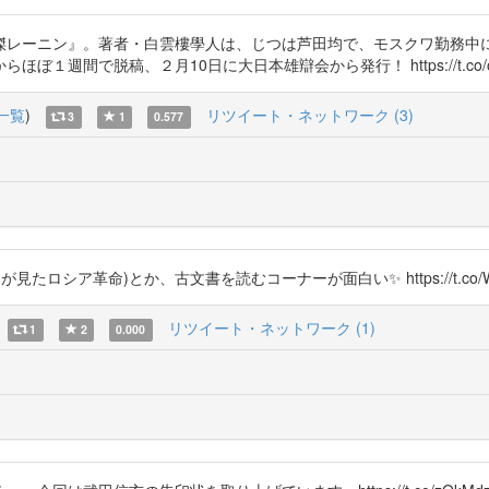
レーニン』。著者・白雲樓學人は、じつは芦田均で、モスクワ勤務中に十
週間で脱稿、２月10日に大日本雄辯会から発行！ https://t.co/oC
一覧
)
リツイート・ネットワーク (3)
3
1
0.577
シア革命)とか、古文書を読むコーナーが面白い✨ https://t.co/WZ
リツイート・ネットワーク (1)
1
2
0.000