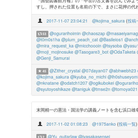
『国会図書館月報』の「中世の古文書を読んでみよう」、今
すし、押された位置も名前の下で、まさに花押の代
2017-11-07 23:04:21
@kojima_sakura
(
投稿
@ogurarihoimin
@chaoszap
@masaeiyamag
53
@t0m0s1ha
@plum_peach_cat
@Basileios1
@anch
@mira_request_ka
@micchoooin
@tsysoba
@yasu
@moji_mojinosuke
@Tasogare3_bot
@OdaTaketa
@Genji_Samurai
@Zither_crystal
@07dayan07
@abhwebh23
45
@kojima_sakura
@kyuba_no_michi
@lh0shuseyom
@nknatane
@odatch1207
@ogikubokei
@ogurariho
@syutoyoshikaze
@taniguk
@tmse2n
@tomoya021
末岡精一の憲法・国法学の講義ノートを含む浜口雄幸関係文
2017-11-02 01:08:23
@1975anko
(
投稿一覧
)
@Yu_guitarlaw
@iyasakasensei
2