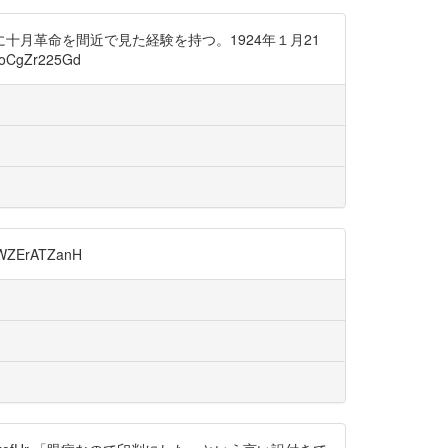
月革命を間近で見た経験を持つ。1924年１月21
gZr225Gd
ErATZanH