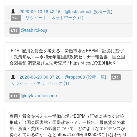
2020-09-10 16:42:16
@tashirokouji
(
投稿一覧
)
リツイート・ネットワーク (1)
1
@tashirokouji
1
[PDF] 雇用と賃金を考える―労働市場とEBPM（証拠に基づ
く政策形成）―令和元年度国際政策セミナー報告書 国立国
会図書館 調査及び立法考査局 / https://t.co/LYXE9HjJqK
2020-08-29 00:37:20
@ropcb08
(
投稿一覧
)
1
リツイート・ネットワーク (1)
@myfavoritescene
1
雇用と賃金を考える―労働市場とEBPM（証拠に基づく政策
形成）（国会図書館）国際政策セミナー報告。最低賃金の雇
用・所得・貧困への影響について、どのようなエビデンスが
得られているのか、などhttps://t.co/fHgtU3a0zXこれはわかり