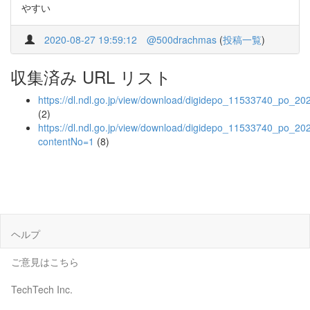
やすい
2020-08-27 19:59:12
@500drachmas
(
投稿一覧
)
収集済み URL リスト
https://dl.ndl.go.jp/view/download/digidepo_11533740_po_20
(2)
https://dl.ndl.go.jp/view/download/digidepo_11533740_po_20
contentNo=1
(8)
ヘルプ
ご意見はこちら
TechTech Inc.