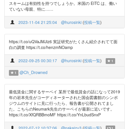
スキームは有効性を持つでしょうか。米国の EITC は、働い
ていない母親、特に……
2023-11-04 21:25:04
@hurosinki
(
投稿一覧
)
https://t.co/uQVaJMJiz6 実証研究がたくさん紹介されてて面
白の調査 https://t.co/henzmNOamp
2022-09-25 00:30:17
@hurosinki
(
投稿一覧
)
1
@Ch_Drowned
1
最低賃金に関するサーベイ 某所で最低賃金の話になって2019
年の岩本先生がコーディネーターされた国会図書館のシンポ
ジウムのサイトに見に行ったら、報告書が公開されてまし
た。こちらのNeumark先生のサーベイが最新に近いです。
https://t.co/XfQRBBmoMF https://t.co/YnLbudSnxP
2022-07-12 10:37:06
@nakaizu3
(
投稿一覧
)
1