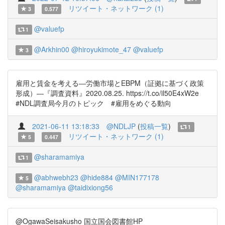
リツイート・ネットワーク (1)
3
0.577
@valuefp
1
@Arkhin00
@hiroyukimote_47
@valuefp
3
雇用と賃金を考える―労働市場とEBPM（証拠に基づく政策
形成）―『調査資料』2020.08.25. https://t.co/il50E4xW2e
#NDL調査局今月のトピック #雇用をめぐる動向
2021-06-11 13:18:33
@NDLJP
(
投稿一覧
)
1
リツイート・ネットワーク (1)
5
0.447
@sharamamiya
1
@abhwebh23
@hide884
@MIN177178
5
@sharamamiya
@taidixiong56
@OgawaSeisakusho 国立国会図書館HP