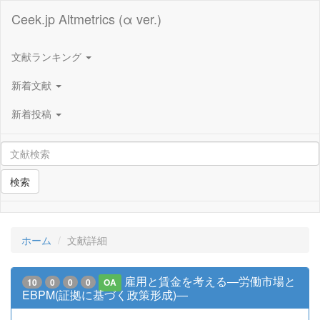
Ceek.jp Altmetrics (α ver.)
文献ランキング
新着文献
新着投稿
検索
ホーム
文献詳細
雇用と賃金を考える―労働市場と
10
0
0
0
OA
EBPM(証拠に基づく政策形成)―