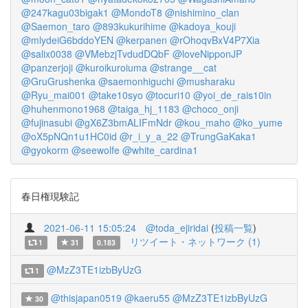
@247kagu03bigak1
@MondoT8
@nishimino_clan
@Saemon_taro
@893kukurihime
@kadoya_kouji
@mlydeiG6bddoYEN
@kerpanen
@rOhoqvBxV4P7Xia
@salix0038
@VMebzjTvdudDQbF
@loveNipponJP
@panzerjoji
@kuroikuroiuma
@strange__cat
@GruGrushenka
@saemonhiguchi
@musharaku
@Ryu_mai001
@take10syo
@tocuri10
@yoi_de_rais10in
@huhenmono1968
@taiga_hj_1183
@choco_onji
@fujinasubi
@gX6Z3bmALIFmNdr
@kou_maho
@ko_yume
@oX5pNQn1u1HC0id
@r_i_y_a_22
@TrungGaKaka1
@gyokorm
@seewolfe
@white_cardina1
春日権現験記
2021-06-11 15:05:24
@toda_ejiridai
(
投稿一覧
)
リツイート・ネットワーク (1)
1
31
0.183
@MzZ3TE1izbByUzG
1
@thisjapan0519
@kaeru55
@MzZ3TE1izbByUzG
30