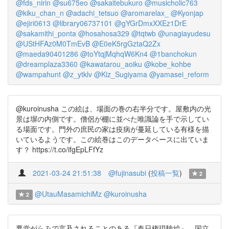
@fds_nirin
@su675eo
@sakaitebukuro
@musicholic763
@kiku_chan_n
@adachi_tetsuo
@aromarelax_
@Kyonjap
@ejiri0613
@library06737101
@gYGrDmxXXEz1DrE
@sakamithi_ponta
@hosahosa329
@tqtwb
@unagiayudesu
@UStHFAz0M0TmEvB
@E0eK5rgGztaQ2Zx
@maeda90401286
@toYtqjMqhqW6Kn4
@1banchokun
@dreamplaza3360
@kawatarou_aoiku
@kobe_kohbe
@wampahunt
@z_ytklv
@Kiz_Sugiyama
@yamasei_reform
@kuroinusha この絵は、場面の巻の右半分です。屋敷内の光
景は塀の内側です。僧侶が棚に並べた唯識論を手で示してい
る場面です。門外の庶民の家は疫病が蔓延している有様を描
いているようです。この絵巻はこのデータベースに出ていま
す？ https://t.co/ifgEpLFfYz
2021-03-24 21:51:38
@fujinasubi
(
投稿一覧
)
2
@UtauMasamichiMz
@kuroinusha
2
悪党がらみで言及されることのある『春日権現験絵』。国立