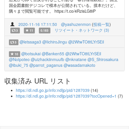
国会図書館デジコレで模本が公開されている。摸本だけど、
隅々まで閲覧可能です。 https://t.co/4RzisLG8iP
2020-11-16 17:11:50
@yashuzenmon
(
投稿一覧
)
リツイート・ネットワーク (3)
3
11
0.183
@letssaga3
@IichiroJingu
@2WtwTO8tLYrSEil
3
@botsukai
@Banken55
@2WtwTO8tLYrSEil
10
@Notpoteo
@uizhackiinmuufb
@nknatane
@S_Shirosakura
@ibuki_75
@parrot_paganus
@wasadamakoto
収集済み URL リスト
https://dl.ndl.go.jp/info:ndljp/pid/1287039
(14)
https://dl.ndl.go.jp/info:ndljp/pid/1287039?tocOpened=1
(7)