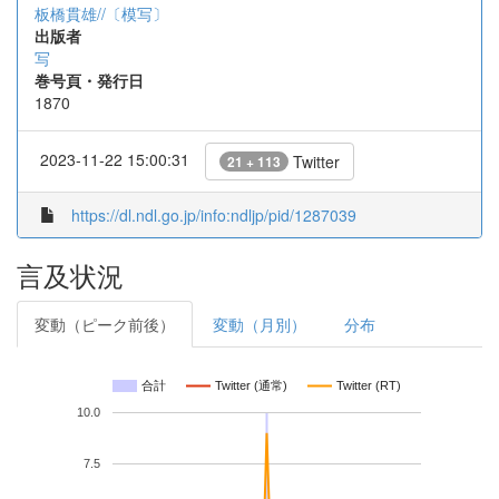
板橋貫雄//〔模写〕
出版者
写
巻号頁・発行日
1870
2023-11-22 15:00:31
Twitter
21 + 113
https://dl.ndl.go.jp/info:ndljp/pid/1287039
言及状況
変動（ピーク前後）
変動（月別）
分布
合計
Twitter (通常)
Twitter (RT)
10.0
7.5