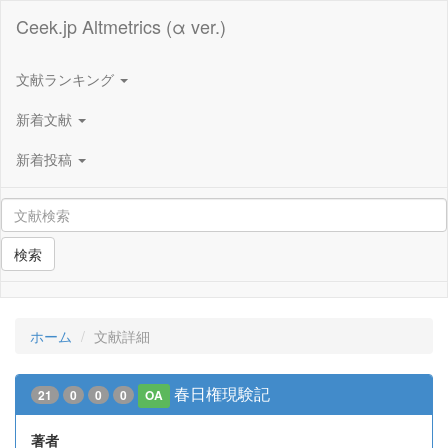
Ceek.jp Altmetrics (α ver.)
文献ランキング
新着文献
新着投稿
検索
ホーム
文献詳細
春日権現験記
21
0
0
0
OA
著者