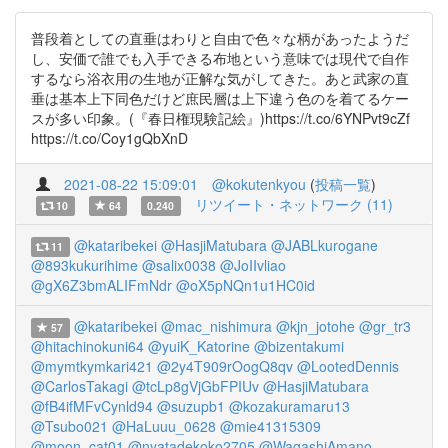
普段着としての直垂はわりと自由で色々な柄があったようだ
し、安価で誰でも入手できる布地という意味では現代で自作
するなら浴衣用の生地が正解な気がしてきた。あと武家の直
垂は基本上下同色だけど庶民層は上下違う色のを着てるケー
スが多い印象。(『春日権現験記絵』)https://t.co/6YNPvt9cZf
https://t.co/Coy1gQbXnD
2021-08-22 15:09:01
@kokutenkyou
(
投稿一覧
)
リツイート・ネットワーク (11)
10
64
0.240
@kataribekei
@HasjiMatubara
@JABLkurogane
11
@893kukurihime
@salix0038
@JoIIvliao
@gX6Z3bmALIFmNdr
@oX5pNQn1u1HC0id
@kataribekei
@mac_nishimura
@kjn_jotohe
@gr_tr3
57
@hitachinokuni64
@yuiK_Katorine
@bizentakumi
@mymtkymkari421
@2y4T909rOogQ8qv
@LootedDennis
@CarlosTakagi
@tcLp8gVjGbFPIUv
@HasjiMatubara
@fB4ifMFvCynld94
@suzupb1
@kozakuramaru13
@Tsubo021
@HaLuuu_0628
@mie41315309
@moon_cat01
@nyatadekoko2705
@WagashiAmano