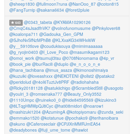
@sheep1830
@fullmoon7runa
@NanOoo_87
@coton815
@FangTurnip
@sakana6634
@foret2pluie
@0343_tabeta
@KYAMA10290126
643
@CmqC4sJsadfhVK7
@volnofunomusume
@Pinkylover68
@koalonpa711
@Gadouka_Gen_GPM
@SJhoNvSfNzMPhB8
@KLXxaKG34WHxl6W
@y__5910tlove
@coudukisouya
@mimimaaaaaa
@g_ryojin0403
@I_Love_Poco
@masumikagami123
@omoi_work
@tsumuji3tsu
@0708Nonomama
@4p_vr
@book_pie
@burRacili
@duplo
@e_n_o_o_n_e
@hana_tachibana
@imus_asaza
@kimonoshimaiya
@kuzuiki
@loveashxxx
@NEKOTENI
@ollst2
@patako2
@peridolud
@r4oI6TuztJv8PRF
@radiohahaha
@Ricky20181128
@satukiichigo
@ScrambledStill
@usogoto
@youlri_3
@romsenaka777
@Beauty_Only3552
@1110Umpc
@ruineko0_0
@hide84595569
@kizukino3
@8LTqgHMWpQJ8Cyc
@hati08midori
@noarow1
@nashizuki1204
@AzumingA
@kotopiyomaru
@zunda_seki
@emmako1520
@kotatunue
@pochako9
@terihanoibara
@akuno
@Caferoseclair
@CPJlXnMMRJmEA54
@deadybones
@fuji_ume_tome
@hawlot