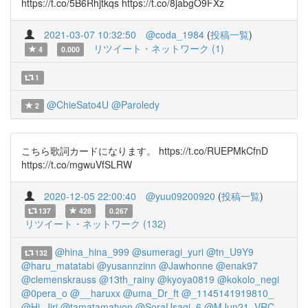
https://t.co/5B6Rhjtkqs https://t.co/8jabgO9FXz
2021-03-07 10:32:50
@coda_1984
(
投稿一覧
)
リツイート・ネットワーク (1)
4
0.000
1
@ChieSato4U
@Paroledy
2
こちら歌詞カードになります。 https://t.co/RUEPMkCfnD
https://t.co/mgwuVfSLRW
2020-12-05 22:00:40
@yuu09200920
(
投稿一覧
)
137
428
0.267
リツイート・ネットワーク (132)
@hina_hina_999
@sumeragi_yuri
@tn_U9Y9
132
@haru_matatabi
@yusannzinn
@Jawhonne
@enak97
@clemenskrauss
@13th_rainy
@kyoya0819
@kokolo_negi
@0pera_o
@__haruxx
@uma_Dr_ft
@_1145141919810_
@Hi_Jiri
@tamatamatyon
@SoraUsagi_6
@MJun21_VRC_