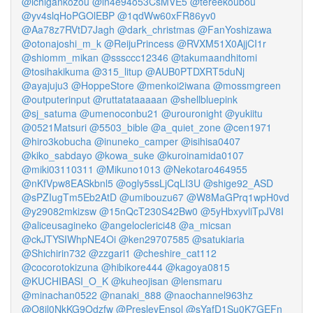
@ichigankozou
@ln4e94o53CsMVE5
@tereekoubou
@yv4slqHoPGOlEBP
@1qdWw60xFR86yv0
@Aa78z7RVtD7Jagh
@dark_christmas
@FanYoshizawa
@otonajoshi_m_k
@ReijuPrincess
@RVXM51X0AjjCI1r
@shiomm_mikan
@sssccc12346
@takumaandhitomi
@tosihakikuma
@315_litup
@AUB0PTDXRT5duNj
@ayajuju3
@HoppeStore
@menkoi2iwana
@mossmgreen
@outputerinput
@ruttatataaaaan
@shellbluepink
@sj_satuma
@umenoconbu21
@urouronight
@yukiitu
@0521Matsuri
@5503_bible
@a_quiet_zone
@cen1971
@hiro3kobucha
@inuneko_camper
@isihisa0407
@kiko_sabdayo
@kowa_suke
@kuroinamida0107
@miki03110311
@Mikuno1013
@Nekotaro464955
@nKfVpw8EASkbnl5
@ogly5ssLjCqLI3U
@shige92_ASD
@sPZIugTm5Eb2AtD
@umibouzu67
@W8MaGPrq1wpH0vd
@y29082mkizsw
@15nQcT230S42Bw0
@5yHbxyvliTpJV8I
@aliceusagineko
@angeloclerici48
@a_micsan
@ckJTYSIWhpNE4Oi
@ken29707585
@satukiaria
@Shichirin732
@zzgari1
@cheshire_cat112
@cocorotokizuna
@hibikore444
@kagoya0815
@KUCHIBASI_O_K
@kuheojisan
@lensmaru
@minachan0522
@nanaki_888
@naochannel963hz
@O8il0NkKG9Odzfw
@PresleyEnsol
@sYafD1Su0K7GEFn