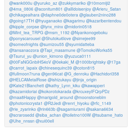
@wank000u
@yuruko_az
@zukkymariko
@10momiji2
@4ma_0806
@aconitum801
@allIdoisenjoy
@Arieru_Satan
@chikageaihara
@daphne0de0otera
@glauben2nino288
@going17TH
@hyuganaoko
@kagarimu
@kazaribentendou
@kipple_corpse
@lynx_minx
@midorin0518
@Mint_tea_TRPG
@msm_1192
@Nyankonogeboku
@ponyscarousel
@Shutoku6love
@simejee99
@someofnights
@sumizou55
@syumidatteba
@tansanaozora
@Tapi_masamune
@TomokoWorks55
@Tsurui_yu
@union_kimono
@yuzuca0111
@00FaNGGnbiHS4oV
@0ekaki_M
@1000brightsky
@17ga
@carrot_lapaix
@chinesequinc39
@coton815
@fullmoon7runa
@gen96cat
@G_denroku
@Hachidori358
@HELCAMetalRose
@ishizukayu
@jinja_origin
@Kate21Blanchett
@kathy_Lynn_kiku
@kawapperi
@kazamidoriai
@kokorotokarada
@krcuxeyIFQrpPDz
@maa8Happy
@marigold_around
@moonstoneblm
@photoniccrysta1
@R2Jedi
@renri_hiyoku
@rfc_1149
@rie_zyarinko
@rin663b
@sagamiurami
@sakana6634
@scrarosedd
@siba_achan
@toiletno100W
@tsubame_hato
@Uhe_nnssn
@xui00ell