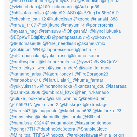
@5901xxxMorimori
@yamiyu3150
@Bambism
@sigrud2
@vivid_bbdan
@100_nekomanju
@AuTqqq59
@shitsutou_mitsu
@shige92_ASD
@sPZIugTm5Eb2AtD
@cheshire_cat112
@kuheojisan
@xqobg
@nanaki_888
@miwa_1107
@tokijikuno
@mayumili4
@ponerorchis
@ayatan_nagi
@remisu99
@OhigashiMi
@lilynoHukuaka
@EEpKwRDdijDby0B
@pastapasta337
@kyoko3978
@666omase666
@Pine_needles8
@akane07mio
@Sukimori_WR
@Japanessence
@pasha_lx
@ofCrepuscular
@yuko_rose
@kimono_kanae
@mellowpinez
@shironekomiroku
@lywzQn9vKNrQcYZ
@edo_tokyo_tweet
@yusa_under6
@sake_to_nuno
@kaname_arisu
@KaoruHoney1
@FireDoragon23
@hinoaoba1018
@HaruUlalaK_
@huma_farmar
@yukiyuki1115
@morinohonoka
@kanzashi_dou
@lasarasa
@banrikou0906
@umbilical_kzyk
@henjin7kamado
@luluke_lookkaew
@sushi_wanino
@kneilred_enji
@1059YGN
@mio_ver_2
@ktttkkrgrk
@extrastage
@haruki47
@ainugodeie
@sketchman698
@kimineko_23
@mms_piyo
@nekomoffle
@s_lurulu
@Rittzfal
@hanafusa_0624
@hyuganaoko
@kazaribentendou
@going17TH
@daphne0de0otera
@Shutoku6love
@Mint_tea_TRPG
@hepxcui
@arekorekawaii
@jinja_origin