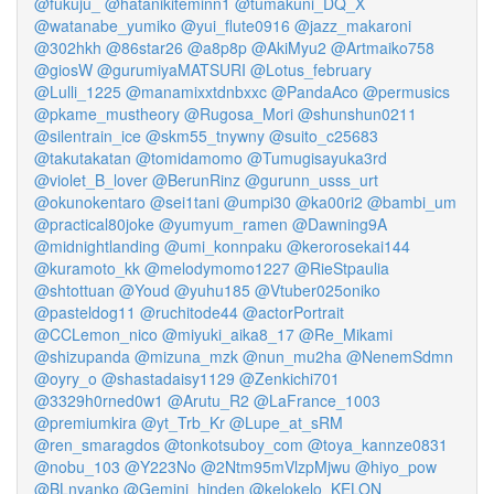
@fukuju_
@hatanikiteminn1
@tumakuni_DQ_X
@watanabe_yumiko
@yui_flute0916
@jazz_makaroni
@302hkh
@86star26
@a8p8p
@AkiMyu2
@Artmaiko758
@giosW
@gurumiyaMATSURI
@Lotus_february
@Lulli_1225
@manamixxtdnbxxc
@PandaAco
@permusics
@pkame_mustheory
@Rugosa_Mori
@shunshun0211
@silentrain_ice
@skm55_tnywny
@suito_c25683
@takutakatan
@tomidamomo
@Tumugisayuka3rd
@violet_B_lover
@BerunRinz
@gurunn_usss_urt
@okunokentaro
@sei1tani
@umpi30
@ka00ri2
@bambi_um
@practical80joke
@yumyum_ramen
@Dawning9A
@midnightlanding
@umi_konnpaku
@kerorosekai144
@kuramoto_kk
@melodymomo1227
@RieStpaulia
@shtottuan
@Youd
@yuhu185
@Vtuber025oniko
@pasteldog11
@ruchitode44
@actorPortrait
@CCLemon_nico
@miyuki_aika8_17
@Re_Mikami
@shizupanda
@mizuna_mzk
@nun_mu2ha
@NenemSdmn
@oyry_o
@shastadaisy1129
@Zenkichi701
@3329h0rned0w1
@Arutu_R2
@LaFrance_1003
@premiumkira
@yt_Trb_Kr
@Lupe_at_sRM
@ren_smaragdos
@tonkotsuboy_com
@toya_kannze0831
@nobu_103
@Y223No
@2Ntm95mVlzpMjwu
@hiyo_pow
@BLnyanko
@Gemini_hinden
@kelokelo_KELON