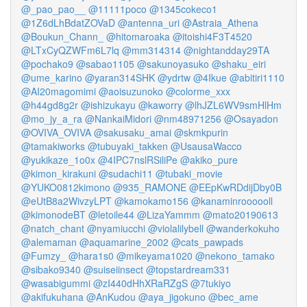
@_pao_pao__
@11111poco
@1345cokeco1
@1Z6dLhBdatZOVaD
@antenna_uri
@Astraia_Athena
@Boukun_Chann_
@hitomaroaka
@itoishi4F3T4520
@LTxCyQZWFm6L7lq
@mm314314
@nightandday29TA
@pochako9
@sabao1105
@sakunoyasuko
@shaku_eiri
@ume_karino
@yaran314SHK
@ydrtw
@4Ikue
@abitiri1110
@AI20magomimi
@aoisuzunoko
@colorme_xxx
@h44gd8g2r
@ishizukayu
@kaworry
@lhJZL6WV9smHlHm
@mo_jy_a_ra
@NankaiMidori
@nm48971256
@Osayadon
@OVIVA_OVIVA
@sakusaku_amai
@skmkpurin
@tamakiworks
@tubuyaki_takken
@UsausaWacco
@yukikaze_1o0x
@4IPC7nslRSiliPe
@akiko_pure
@kimon_kirakuni
@sudachi11
@tubaki_movie
@YUKO0812kimono
@935_RAMONE
@EEpKwRDdijDby0B
@eUtB8a2WivzyLPT
@kamokamo156
@kanaminroooooll
@kimonodeBT
@letoile44
@LizaYammm
@mato20190613
@natch_chant
@nyamiucchi
@violalilybell
@wanderkokuho
@alemaman
@aquamarine_2002
@cats_pawpads
@Fumzy_
@hara1s0
@mikeyama1020
@nekono_tamako
@sibako9340
@suiseiinsect
@topstardream331
@wasabigummi
@zI440dHhXRaRZgS
@7tukiyo
@akifukuhana
@AnKudou
@aya_jigokuno
@bec_ame