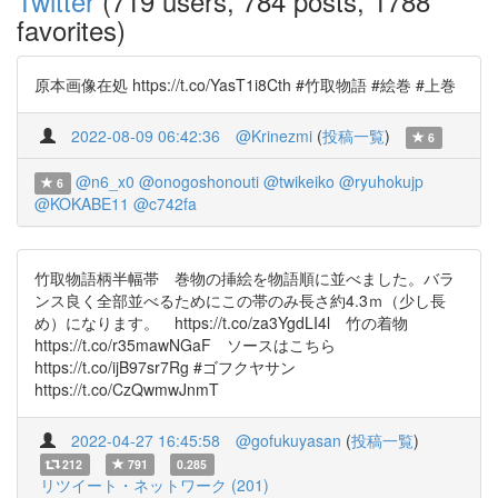
Twitter
(719 users, 784 posts, 1788
favorites)
原本画像在処 https://t.co/YasT1i8Cth #竹取物語 #絵巻 #上巻
2022-08-09 06:42:36
@Krinezmi
(
投稿一覧
)
6
@n6_x0
@onogoshonouti
@twikeiko
@ryuhokujp
6
@KOKABE11
@c742fa
竹取物語柄半幅帯 巻物の挿絵を物語順に並べました。バラ
ンス良く全部並べるためにこの帯のみ長さ約4.3ｍ（少し長
め）になります。 https://t.co/za3YgdLI4l 竹の着物
https://t.co/r35mawNGaF ソースはこちら
https://t.co/ijB97sr7Rg #ゴフクヤサン
https://t.co/CzQwmwJnmT
2022-04-27 16:45:58
@gofukuyasan
(
投稿一覧
)
212
791
0.285
リツイート・ネットワーク (201)