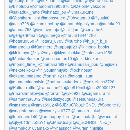
@_dolly_milk_
@nokinami2
@sachiaiho
@ayame_drapo
@binotubu
@chamomi13903670
@MelonMiyakodori
@sakaduki_hato
@shinazo_ou
@umakuikune
@Yoshiharu_ichi
@monsyutee
@0hyoumu0
@7yuuki6
@aako728
@akaminhobby
@amanehigasiyama
@aotake23
@atama753
@bye_byetajo
@chii_jam
@cony_tm3
@gerigeriPman
@gyumeg5
@harum16444786
@hotaru9350
@Hotaru_0705
@huroho
@h_e_r_b_e
@imameku
@Kadimerc
@kappajiji23
@kimono_books
@kirik_nya
@kiyo2saya
@kiyomisekka
@kotosawa1059
@ManiacSeeker
@mecchaman10
@mk_kirinkuru
@momo_time_
@namanari999
@namusan_pou
@nejiden
@nekoteikoku
@nijyouinnmiyabi
@ochinosan
@okanoumigame
@onishi1211
@otogiri_sumi
@otumaminonstyle
@petruushukadoux
@pokerface3726
@PufferTruffle
@ramu_tan01
@rio810mil
@risa20000127
@rmarshmallowjas
@rorran
@ryk0928
@sagamiurami
@samantha0312
@seedaizyougu
@setsunesakurai
@sin1noda
@sinya5902
@SJE40GYo32hCND9
@Sphene10
@sugitatomoco
@swankys19777
@tomoko_fukui
@tourinane140
@un_happy_turn
@un_lock_jtn
@waco_cf
@xjtyyb13mJpSuY1
@xMadUsagi
@x_xCHRISTINEx_x
@yamako816yamako
@yhasimo1
@yurieninninlike