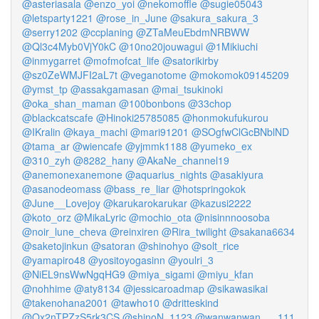
@asteriasala
@enzo_yoi
@nekomoffle
@sugie05043
@letsparty1221
@rose_in_June
@sakura_sakura_3
@serry1202
@ccplaning
@ZTaMeuEbdmNRBWW
@Ql3c4Myb0VjY0kC
@10no20jouwagui
@1Mikiuchi
@inmygarret
@mofmofcat_life
@satorikirby
@sz0ZeWMJFI2aL7t
@veganotome
@mokomok09145209
@ymst_tp
@assakgamasan
@mai_tsukinoki
@oka_shan_maman
@100bonbons
@33chop
@blackcatscafe
@Hinoki25785085
@honmokufukurou
@IKralin
@kaya_machi
@mari91201
@SOgfwClGcBNblND
@tama_ar
@wiencafe
@yjmmk1188
@yumeko_ex
@310_zyh
@8282_hany
@AkaNe_channel19
@anemonexanemone
@aquarius_nights
@asakiyura
@asanodeomass
@bass_re_liar
@hotspringokok
@June__Lovejoy
@karukarokarukar
@kazusi2222
@koto_orz
@MikaLyric
@mochio_ota
@nisinnnoosoba
@noir_lune_cheva
@reinxiren
@Rira_twilight
@sakana6634
@saketojinkun
@satoran
@shinohyo
@solt_rice
@yamapiro48
@yositoyogasinn
@youlri_3
@NiEL9nsWwNgqHG9
@miya_sigami
@miyu_kfan
@nohhime
@aty8134
@jessicaroadmap
@sikawasikai
@takenohana2001
@tawho10
@dritteskind
@Qx2nTPZzS5rk3CS
@shinoN_1123
@wanwanwan___111