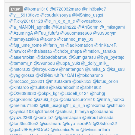
@koma1310
@0720032maro
@nin3bake7
201
@y__5910tlove
@coudukisouya
@MShino_usgxi
@Ricky20181128
@e_n_o_o_n_e
@loveashxxx
@a_MANON_agnelle
@Kuralin222
@AriGdmn
@_mikagami
@AzumingA
@Fuu_fufufu
@666omase666
@9393orym
@tamayazakka
@akuno
@canned_may_03
@fuji_ume_tome
@Ifarin_rin
@aoikomadori
@rInKa74R
@hawlot
@4thalassa5
@chobi_shepa
@midoru_tanaka
@aiserutokini
@dabadabart60
@Sumigarasu
@bye_byetajo
@tamami_n
@59unbou
@uppa_yuki
@_dolly_milk_
@mitora33
@hiroyuki229
@nantengoh
@umika_2
@ka_s93
@yagigrossa
@kRlN634JtPu4QAH
@tokoharuno
@mococo_xxx801
@mizutakara
@buki353
@lotus_orion
@kintaroo
@tsuki06
@kakureboshi2
@sbh4602
@O26393930
@pkpk_kgr
@Liddell_0124
@hphgj
@sgrkmorio
@azuki_itigo
@chiaroscuro1610
@niina_noriko
@meimu71593
@kiti_usagi
@hi_o_ri_n
@hikorina
@shifudo
@cynical108
@citrus84
@sakura_himeya
@codanano
@yuzu2369
@kero_b7
@IgamiJapan
@SirouTokisada
@ton3tsu3ton3
@susimaru
@fuyu_soraKN
@33shion22
@gx4iv9FBgP6QrbO
@niconicoAme
@twinsstartiara