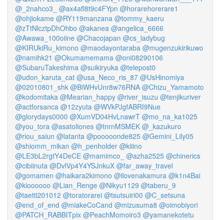
@_2nahco3_
@ax4afl8t9c4FYpn
@horarehorerare1
@ohjiokame
@RY119manzana
@tommy_kaeru
@zTtNlcztpDhOhbo
@akanea
@angelica_6666
@Awawa_100oiine
@Chacojapan
@cs_ladybug
@KIRUkiRu_kimono
@maodayontaraba
@mugenzukirikuwo
@namihk21
@Okumamemama
@oni08290106
@SubaruTakeshima
@suikiryuka
@telepost0
@udon_karuta_cat
@usa_Neco_ris_87
@UsHinomiya
@02010801_shk
@BiWHvUnr8w76RNA
@Chizu_Yamamoto
@kodomitaka
@Mearian_happy
@river_isuzu
@tenjikuriver
@actforsanca
@12zyuta
@WVkPJgfABRI9Nue
@glorydays0000
@XumVD04HvLnawrT
@mo_na_ka1025
@you_tora
@asatoliones
@tnrnMSMEK
@_kazukuro
@riou_saiun
@latanta
@pooooonde825
@Gemini_Lily05
@shiomm_mikan
@h_penholder
@kiiino
@LE3bL2rgtY4DeCE
@mamimco_
@azha2525
@chinerics
@cibiinuta
@DvlVp4Y4YSJnkuX
@far_away_travel
@gomamen
@haikara2kimono
@ilovenakamura
@k1n4Bai
@kioooooo
@Lian_Renge
@Nikyu1129
@taberu_9
@taetti201012
@toratorarei
@tsutsuiri00
@C_setsuna
@end_of_end
@miakeCoCand
@mizusuma8
@oimobiyori
@PATCH_RABBITpix
@PeachMomoiro3
@yamanekotetu