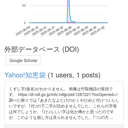
50
0
2023-06-26
2023-05-09
2023-05-27
2023-06-14
2023-07-02
2023-05-15
2023-06-02
2023-06-20
2023-05-21
2023-06-08
外部データベース (DOI)
Google Scholar
Yahoo!知恵袋
(1 users, 1 posts)
くずし字(仮名)がわかりません。 画像は竹取物語の冒頭で
す。 https://dl.ndl.go.jp/info:ndljp/pid/1287221?tocOpened=1
調べた限りでは ｢あきたなよたけのかくやひめと付けつ｣ らし
いですが、｢付｣の下二字が読めませんでした。これらの字母
は何でしょうか。 ｢け｣らしい字は化か傳かと思ったのです
が、このような崩し方は見られませんでした。｢つ｣の方 ...