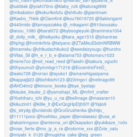
@no_nashi
@komatamaco
@Nana0_san
@pasha_lx
@us06ak
@yoshi70no
@klaby_nzk
@katuragi999
@mikabaton
@kokurikofufu
@shifudo
@giantmain
@Kasho_7hktk
@ClamKnit
@kou76019725
@Sakiorigami
@440mido
@tamayazakka
@_mikagami
@910sousaku
@anou_1080
@baratti72
@byboogieyuki
@ramimira1004
@_dolly_milk_
@heikyoku
@kara_age1515
@johanirae
@hphgj
@hmtnkrfiria
@tatyano
@ZTaMeuEbdmNRBWW
@imameku
@chikudachikuko2
@seedaizyougu
@huroho
@Vilas_Sil
@h_e_r_b_e
@atama753
@totomaru1023
@nene7co
@red_read_reed
@Taeshi
@sakura_oguchi
@0hyoumu0
@ymmbgr171216
@EccentricFireD_
@aako728
@rorran
@ayuko1
@amanehigasiyama
@kappajiji23
@bichibichi123
@23ringo1
@netinago99
@AHO4tm2
@kimono_books
@bye_byetajo
@kisuke_kisuke_2
@yamahapi_ML
@mfmf_crafter
@Yoshiharu_ichi
@yu_u_na
@bellmage
@masaran10
@kikuzin01
@killie_lt
@ExrQcgHpEtjh5IY
@Yajio9
@p_strydg
@unisindo
@GruGrushenka
@chiijo_
@11111poco
@hoshitsu_paper
@jenaiassez
@usa_ai
@akairinngooo
@antenna_uri
@Osayadon
@yukikaze_1o0x
@rose_fierte
@mo_jy_a_ra
@colorme_xxx
@Zote_xatu
@miyabi_k_0120
@mugicha_cake
@stg_green