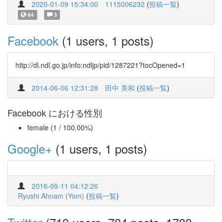
2020-01-09 15:34:00
1115006232
(
投稿一覧
)
64
3
Facebook
(1 users, 1 posts)
http://dl.ndl.go.jp/info:ndljp/pid/1287221?tocOpened=1
2014-06-06 12:31:28
田中 美和
(
投稿一覧
)
Facebook における性別
female (1 / 100.00%)
Google+
(1 users, 1 posts)
2016-09-11 04:12:26
Ryushi Ahnam (Yom)
(
投稿一覧
)