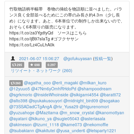
竹取物語柄半幅帯 巻物の挿絵を物語順に並べました。バラ
ンス良く全部並べるためにこの帯のみ長さ約4.3ｍ（少し長
め）になります。あと、6本単位での制作しか出来ないので、
おそらく6本限りの販売になります。
https://t.co/za3YgdtyQd ソースはこちら
https://t.co/ijB97sIaTg #ゴフクヤサン
https://t.co/Lz4CuLhA0k
2021-06-07 15:06:27
@gofukuyasan
(
投稿一覧
)
295
698
0.297
リツイート・ネットワーク (260)
@agatha_ooo
@erii_magaki
@milkan_kuro
260
@12yuuo5
@47Nm6yOmhRHdoPd
@shampoodream
@sgrkmorio
@insideWhoinside
@sikigami4554
@baratti72
@alto398
@syukakusouyori
@midnight_bird09
@sogakao
@73SSADadCTgAngA
@riv_Yusa29
@higurenomori
@yuzuahoge
@Mazitama
@m_snow_crystal
@kanomottyan
@ayatani
@kikuno_ya
@sugie05043
@asteriasala
@akimeson
@izumi_1118
@kame073
@nekomoffle
@tsubakiann
@kakitutei
@yusa_under6
@letsparty1221