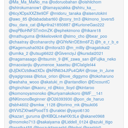
@Ma_Ma_MaNo_ma
@odoruobahan
@oishiichom
@shirokumanow1
@tamayazakka
@shiru_ka__
@6cyXOpsXXZ8e9DF
@midoru_tanaka
@aiserutokini
@awo_85
@dabadabart60
@cony_tm3
@kimono_lovers5
@su_dara_cat
@Aprilra21850887
@KurioneGao222
@eqPBoHNFSTm0mZK
@ephekimono
@hikare18
@mathuguma
@rikkeloveknit
@simo_cho
@bear_poo
@chaatray
@cohanarchy
@GlYeNrrDE8m6FZj
@h_e_r_b_e
@Kagemusha0924
@mitora33
@m_milliy
@nagatokai2
@umika_2
@utsugi6622
@GivenciyJ
@kursdai2021
@nagamasago
@ritsumin_9
@K_zawa_san
@Fujika_neko
@maoxianjiu
@yumenoe_kasetsu
@ICIaIgIeI44
@JjDkIOztdkw2XDx
@kRlN634JtPu4QAH
@rose_in_June
@yagigrossa
@lotus_orion
@love_diggymo
@tokoharuno
@wahaha_wooo
@akatuki_m
@antandlion
@EncountC
@hginchian
@kaoru_rd
@kico_lloyd
@kintaroo
@komonoyamonoko
@kuriyamakokoro
@MF__141
@NKimonoBeginner
@O26393930
@pon_de_haruo
@sbh4602
@smkw_1128
@torimo_mk
@tsuki06
@tVV5ZXhw6PoodT5
@uraktei
@yayoi6130
@kazari_guruma
@rKlBQLn4wHXr3Le
@akane0968
@momoko713
@sakaiyama
@Liddell_0124
@azuki_itigo
@agatha455
@hoozukitamashii
@hphgj
@gastric0