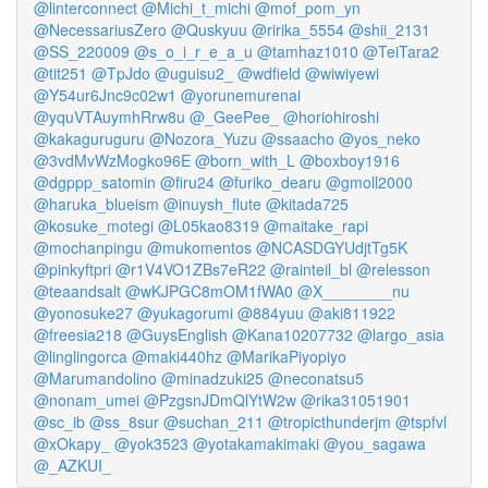
@linterconnect
@Michi_t_michi
@mof_pom_yn
@NecessariusZero
@Quskyuu
@ririka_5554
@shii_2131
@SS_220009
@s_o_i_r_e_a_u
@tamhaz1010
@TeiTara2
@tit251
@TpJdo
@uguisu2_
@wdfield
@wiwiyewi
@Y54ur6Jnc9c02w1
@yorunemurenai
@yquVTAuymhRrw8u
@_GeePee_
@horiohiroshi
@kakaguruguru
@Nozora_Yuzu
@ssaacho
@yos_neko
@3vdMvWzMogko96E
@born_with_L
@boxboy1916
@dgppp_satomin
@firu24
@furiko_dearu
@gmoll2000
@haruka_blueism
@inuysh_flute
@kitada725
@kosuke_motegi
@L05kao8319
@maitake_rapi
@mochanpingu
@mukomentos
@NCASDGYUdjtTg5K
@pinkyftpri
@r1V4VO1ZBs7eR22
@rainteil_bl
@relesson
@teaandsalt
@wKJPGC8mOM1fWA0
@X________nu
@yonosuke27
@yukagorumi
@884yuu
@aki811922
@freesia218
@GuysEnglish
@Kana10207732
@largo_asia
@linglingorca
@maki440hz
@MarikaPiyopiyo
@Marumandolino
@minadzuki25
@neconatsu5
@nonam_umei
@PzgsnJDmQlYtW2w
@rika31051901
@sc_ib
@ss_8sur
@suchan_211
@tropicthunderjm
@tspfvl
@xOkapy_
@yok3523
@yotakamakimaki
@you_sagawa
@_AZKUI_