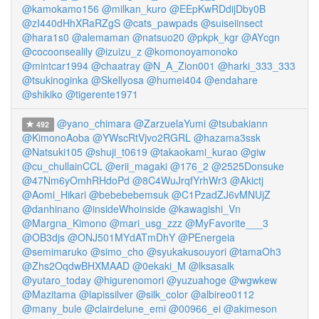
@kamokamo156
@milkan_kuro
@EEpKwRDdijDby0B
@zI440dHhXRaRZgS
@cats_pawpads
@suiseiinsect
@hara1s0
@alemaman
@natsuo20
@pkpk_kgr
@AYcgn
@cocoonsealily
@izuizu_z
@komonoyamonoko
@mintcar1994
@chaatray
@N_A_Zion001
@harki_333_333
@tsukinoginka
@Skellyosa
@humei404
@endahare
@shikiko
@tigerente1971
@yano_chimara
@ZarzuelaYumi
@tsubakiann
492
@KimonoAoba
@YWscRtVjvo2RGRL
@hazama3ssk
@Natsuki105
@shuji_t0619
@takaokami_kurao
@giw
@cu_chullainCCL
@erii_magaki
@176_2
@2525Donsuke
@47Nm6yOmhRHdoPd
@8C4WuJrqfYrhWr3
@Akictj
@Aomi_Hikari
@bebebebemsuk
@C1PzadZJ6vMNUjZ
@danhinano
@insideWhoinside
@kawagishi_Vn
@Margna_Kimono
@mari_usg_zzz
@MyFavorite___3
@OB3djs
@ONJ501MYdATmDhY
@PEnergeia
@semimaruko
@simo_cho
@syukakusouyori
@tamaOh3
@Zhs2OqdwBHXMAAD
@0ekaki_M
@lksasalk
@yutaro_today
@higurenomori
@yuzuahoge
@wgwkew
@Mazitama
@lapissilver
@silk_color
@albireo0112
@many_bule
@clairdelune_emi
@00966_ei
@akimeson