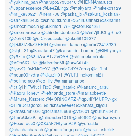
@yukihira_san
@harupo27338416
@HENNAmarusei
@Japanessence
@LeeZiLing2
@makyart1
@mikeko1129
@mi_ke80921
@nemi738
@pasha_lx
@sakura_koshian7
@sankaku2433
@shiroutkurout
@Shirushinaki
@sknatm1
@smochimocih
@Sukimori_WR
@kaoruko428i
@satomarusato
@chindendonbura5
@hAaiVj8BCFgRFo0
@ZehN109
@ofCrepuscular
@ako56109077
@jGJf3iZSkZXHRtG
@kimono_kanae
@mrbr72418330
@sigh_31
@kabatan47
@kyosendo_honten
@RIRItyanyo
@y5zfm
@63tdAsoP1zZVQAH
@shironekomiroku
@AOsAtO_iNk
@MicarinoMi
@prw6014h
@lywzQn9vKNrQcYZ
@7rxnjdC4XdZeruq
@c_0mi
@neun09hydra
@kikuzin01
@YURI_nekomimi21
@bellmomo0
@do_lily
@amimamanbo
@etKyH1FWI9cHRpG
@in_hatake
@kaname_arisu
@KaoruHoney1
@lefthands_store
@maria0beetle
@Mitune_Kisibero
@MORINGARZ
@qpJrlIYMUPRv4gx
@FireDoragon23
@Irishsweeeeet
@kanata_kijyou
@katasumi1020
@toramaru666
@vt2001
@buru162431
@HaruUlalaK_
@hinoaoba1018
@mt0602
@norisansyun
@Poco_poc0
@X8dAF7RIyIunA2K
@yorosida
@chachacharach
@greenorangepurp
@hase_asterisk
@HasiBiroKouSuki
@huma_farmar
@mintia0777