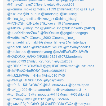
@7mayu7mayu7
@bye_byetajo
@dugsk609
@komura_moke
@meimu71593
@mrnaok0430
@aji_aya
@aliz0etc
@hi_o_ri_n
@kaoricorgi
@kiti_usagi
@mina_to_nomiina
@nkmz_ex
@shino_hisagi
@YOROSHIKUNExtu
@ikukawa_19
@meromeshi
@sakura_yumeyume
@yurilove_kic
@fukuneko05
@Akictj
@69aoXNIhs82Z0wF
@BellOpium
@gogokanongogo
@ko69snko74
@moku_2002
@momo_time_
@namaebiharumaki
@sakura_himeya
@w_interface
@nouten_baan
@BdigxMatYJxcTxM
@maydaydoodlez
@houki1000
@seenahoyearg
@mAdlE4W3RXUWnRr
@KADONO_HAKO
@P28812621
@0722arutemis
@wasu0793
@miyu_cyuncyun
@yuzu2369
@gRRSKFmCiRiWB4R
@gyjHFaDImzX7mqt
@i_na17cos
@sl4YRs2QzbeBOSY
@arisa08869557
@lhJZL6WV9smHlHm
@rinto0101745
@WseLgDRFVksPCoM
@tyosyokuyo
@8tPuA0UXHB4QbOK
@HAL35345474
@IgamiJapan
@ruki__1029
@manamerohime
@rokudemonai3114
@ton3tsu3ton3
@y_mogota
@148Munch
@33shion22
@3myumyumyu
@catilier
@fuyu_soraKN
@gx4iv9FBgP6QrbO
@LQx0FD3YxkxYCQ5
@mariyuu3