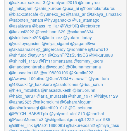
@sakura_sakura_3
@rumiyumi2015
@mamyroo
@_mikagami
@shin_kurobe
@usa_ai
@honmokufukurou
@blackcatscafe
@yumeko_ex
@tama_ar
@takaya_simazaki
@saboten_hanabi
@hyuganaoko
@us_atamago
@asakiyura
@bass_re_liar
@Wztf0lQ
@reinxiren
@kazusi2222
@hoshinami629
@sakana6634
@violetsnake206
@koto_orz
@yutaro_today
@yositoyogasinn
@miya_sigami
@yagami8wa
@akadama24
@_gingercandy
@nohhime
@tawho10
@shifudo
@aty8134
@Qx2nTPZzS5rk3CS
@Mikuru888
@shinoN_1123
@RY119manzana
@tommy_kaeru
@maodayontaraba
@weque3
@Okumamemama
@lotuseater108
@oni08290106
@Kuralin222
@Awawa_100oiine
@XumVD04HvLnawrT
@you_tora
@48kouki
@_kazukuro
@asatoliones
@riou_saiun
@hien_mizukiba
@masasizukeith
@IariJorunn
@hako_haru7
@aria_murasaki
@shun_1971
@Nikyu1129
@azha2525
@mikemekimi
@SaharaMegumi
@aoihaiirousagi
@taetti201012
@C_setsuna
@PATCH_RABBITpix
@yoiyami_ufo1213
@hanihal
@PeachMomoiro3
@shigettashigeta
@b1222_ap1985
@slither_link
@Ms01169006S
@kakureboshi2
@miya_tasu