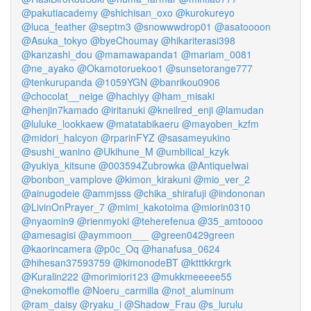
@pakutiacademy
@shichisan_oxo
@kurokureyo
@luca_feather
@septm3
@snowwwdrop01
@asatoooon
@Asuka_tokyo
@byeChoumay
@hikariterasi398
@kanzashi_dou
@mamawapanda1
@mariam_0081
@ne_ayako
@Okamotoruekoo1
@sunsetorange777
@tenkurupanda
@1059YGN
@banrikou0906
@chocolat__neige
@hachiyy
@ham_misaki
@henjin7kamado
@iritanuki
@kneilred_enji
@lamudan
@luluke_lookkaew
@matatabikaeru
@mayoben_kzfm
@midori_halcyon
@rparinFYZ
@sasameyukino
@sushi_wanino
@Ukihune_M
@umbilical_kzyk
@yukiya_kitsune
@003594Zubrowka
@AntiqueIwai
@bonbon_vamplove
@kimon_kirakuni
@mio_ver_2
@ainugodeie
@ammjsss
@chika_shirafuji
@indononan
@LivinOnPrayer_7
@mimi_kakotoima
@miorin0310
@nyaomin9
@rienmyoki
@teherefenua
@35_amtoooo
@amesagisi
@aymmoon___
@green0429green
@kaorincamera
@p0c_Oq
@hanafusa_0624
@hihesan37593759
@kimonodeBT
@ktttkkrgrk
@Kuralin222
@morimiori123
@mukkmeeeee55
@nekomoffle
@Noeru_carmilla
@not_aluminum
@ram_daisy
@ryaku_i
@Shadow_Frau
@s_lurulu