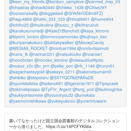
@beer_my_friends
@bonbon_vamplove
@canned_may_03
@chaatray
@chack0440
@chieko_1438
@Chise29Y
@cocoonsealily
@doggiebed
@GlYeNrrDE8m6FZj
@hagu4869
@harki_333_333
@hhxqt9401
@humei404
@ichiho22
@iinuiinoiina
@izuizu_z
@k0haru0u0
@karakusunonedji
@Kate21Blanchett
@kaya_kimono
@kiyomi_tonton
@komonoyamonoko
@kujirayo_kan
@kuriyamakokoro
@luk5skywalker
@MeowyCandy
@MESIAS_ROCKET
@mintcar1994
@mmfortissimo9
@nana_tk
@narinari231
@natsukouko
@noarow1
@nonobotan
@nonoko_kimono
@oiseaublueKyoto
@ouioui_x3x
@o_yrrr
@peke_pon
@rfc_1149
@rurun01
@sagachastaygold
@sakaya_0211
@sakenotsumami3
@shikiko
@stepotaru
@SX7YQCRbENMIaDE
@syumidatteba
@tadano681
@tigerente1971
@Tipsycaek
@tokimekipoppo
@TpFhr_Argent
@tsng_ynd
@tsukinoginka
@tsukiyonisomete
@tyoumiryou32
@umekata
@yaemonnishikawa
@yukieyukinco
@yurarinfuwarin
書いてなかったけど国立国会図書館のデジタルコレクション
ーから借りました。https://t.co/16PCFYKS6a