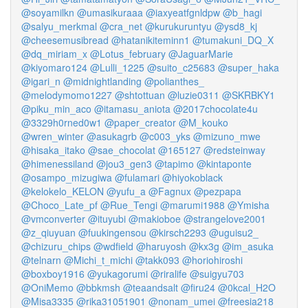
@soyamilkn
@umasikuraaa
@iaxyeatfgnldpw
@b_hagi
@salyu_merkmal
@cra_net
@kurukuruntyu
@ysd8_kj
@cheesemusibread
@hatanikiteminn1
@tumakuni_DQ_X
@dq_miriam_x
@Lotus_february
@JaguarMarie
@kiyomaro124
@Lulli_1225
@suito_c25683
@super_haka
@igari_n
@midnightlanding
@polianthes_
@melodymomo1227
@shtottuan
@luzie0311
@SKRBKY1
@piku_min_aco
@itamasu_aniota
@2017chocolate4u
@3329h0rned0w1
@paper_creator
@M_kouko
@wren_winter
@asukagrb
@c003_yks
@mizuno_mwe
@hisaka_itako
@sae_chocolat
@165127
@redsteinway
@himenessiland
@jou3_gen3
@tapimo
@kintaponte
@osampo_mizugiwa
@fulamari
@hiyokoblack
@kelokelo_KELON
@yufu_a
@Fagnux
@pezpapa
@Choco_Late_pf
@Rue_Tengi
@marumi1988
@Ymisha
@vmconverter
@ituyubi
@makioboe
@strangelove2001
@z_qiuyuan
@fuukingensou
@kirsch2293
@uguisu2_
@chizuru_chips
@wdfield
@haruyosh
@kx3g
@im_asuka
@telnarn
@Michi_t_michi
@takk093
@horiohiroshi
@boxboy1916
@yukagorumi
@riralife
@suigyu703
@OniMemo
@bbkmsh
@teaandsalt
@firu24
@0kcal_H2O
@Misa3335
@rika31051901
@nonam_umei
@freesia218