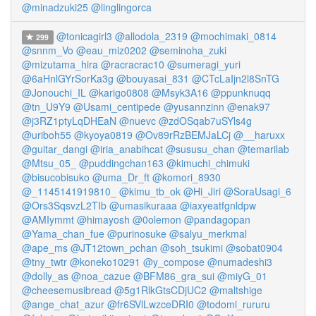
@minadzuki25
@linglingorca
@tonicagirl3
@allodola_2319
@mochimaki_0814
299
@snnm_Vo
@eau_miz0202
@seminoha_zuki
@mizutama_hira
@racracrac10
@sumeragi_yuri
@6aHnlGYrSorKa3g
@bouyasai_831
@CTcLaIjn2l8SnTG
@Jonouchi_IL
@karigo0808
@Msyk3A16
@ppunknuqq
@tn_U9Y9
@Usami_centipede
@yusannzinn
@enak97
@j3RZ1ptyLqDHEaN
@nuevc
@zdOSqab7uSYls4g
@uriboh55
@kyoya0819
@Ov89rRzBEMJaLCj
@__haruxx
@guitar_dangi
@iria_anabihcat
@sususu_chan
@temarilab
@Mtsu_05_
@puddingchan163
@kimuchi_chimuki
@bisucobisuko
@uma_Dr_ft
@komori_8930
@_1145141919810_
@kimu_tb_ok
@Hi_Jiri
@SoraUsagi_6
@Ors3SqsvzL2TIb
@umasikuraaa
@iaxyeatfgnldpw
@AMIymmt
@himayosh
@0olemon
@pandagopan
@Yama_chan_fue
@purinosuke
@salyu_merkmal
@ape_ms
@JT12town_pchan
@soh_tsukimi
@sobat0904
@tny_twtr
@koneko10291
@y_compose
@numadeshi3
@dolly_as
@noa_cazue
@BFM86_gra_sui
@miyG_01
@cheesemusibread
@5g1RlkGtsCDjUC2
@maltshige
@ange_chat_azur
@fr6SVlLwzceDRI0
@todomi_rururu