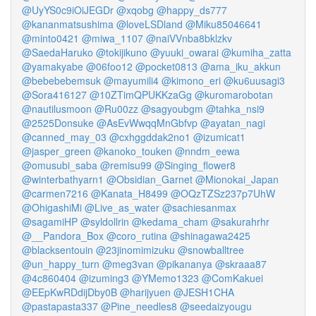
@UyYS0c9iOiJEGDr
@xqobg
@happy_ds777
@kananmatsushima
@loveLSDland
@Miku85046641
@minto0421
@miwa_1107
@naiVVnba8bklzkv
@SaedaHaruko
@tokijikuno
@yuuki_owarai
@kumiha_zatta
@yamakyabe
@06foo12
@pocket0813
@ama_iku_akkun
@bebebebemsuk
@mayumili4
@kimono_eri
@ku6uusagi3
@Sora416127
@10ZTimQPUKKzaGg
@kuromarobotan
@nautilusmoon
@Ru00zz
@sagyoubgm
@tahka_nsi9
@2525Donsuke
@AsEvWwqqMnGbfvp
@ayatan_nagi
@canned_may_03
@cxhggddak2no1
@izumicat1
@jasper_green
@kanoko_touken
@nndm_eewa
@omusubi_saba
@remisu99
@Singing_flower8
@winterbathyarn1
@Obsidian_Garnet
@Mionokai_Japan
@carmen7216
@Kanata_H8499
@OQzTZSz237p7UhW
@OhigashiMi
@Live_as_water
@sachiesanmax
@sagamiHP
@syldollrin
@kedama_cham
@sakurahrhr
@__Pandora_Box
@coro_rutina
@shinagawa2425
@blacksentouin
@23jinomimizuku
@snowballtree
@un_happy_turn
@meg3van
@pikananya
@skraaa87
@4c860404
@izuming3
@YMemo1323
@ComKakuei
@EEpKwRDdijDby0B
@harijyuen
@JESH1CHA
@pastapasta337
@Pine_needles8
@seedaizyougu