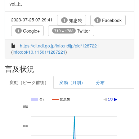
vol.上,
2023-07-25 07:29:41
知恵袋
Facebook
1
1
Google+
Twitter
1
719 + 1788
https://dl.ndl.go.jp/info:ndljp/pid/1287221
(
info:doi/10.11501/1287221
)
言及状況
変動（ピーク前後）
変動（月別）
分布
合計
知恵袋
1/3
150
100