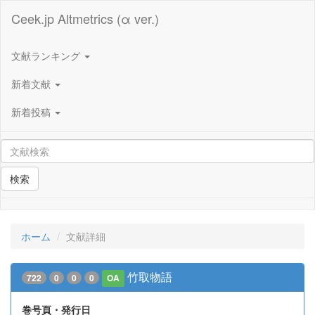
Ceek.jp Altmetrics (α ver.)
文献ランキング
新着文献
新着投稿
検索
ホーム
文献詳細
竹取物語
722
0
0
0
OA
巻号頁・発行日