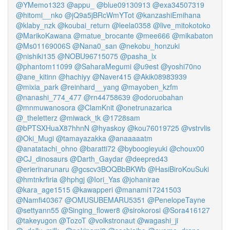
@YMemo1323
@appu_
@blue09130913
@exa34507319
@hitomi__nko
@jQ9a5jBRcWmYTot
@kanzashiEmihana
@klaby_nzk
@koubai_return
@leela0358
@live_mitokotoko
@MarikoKawana
@matue_brocante
@mee666
@mikabaton
@Ms01169006S
@Nana0_san
@nekobu_honzuki
@nishiki135
@NOBU96715075
@pasha_lx
@phantom11099
@SaharaMegumi
@u9est
@yoshi70no
@ane_kitinn
@hachiyy
@Naver415
@Akik08983939
@mixia_park
@reinhard__yang
@mayoben_kzfm
@nanashi_774_477
@rn44758639
@odoruobahan
@mnmuwanosora
@ClamKnit
@onetrunazarica
@_theletterz
@miwack_tk
@1728sam
@bPTSXHuaX87hhnN
@hyaskoy
@kou76019725
@vstrvlis
@Oki_Mugi
@tamayazakka
@anaaaaatm
@anatatachi_ohno
@baratti72
@byboogieyuki
@choux00
@CJ_dinosaurs
@Darth_Gaydar
@deepred43
@erierinarunaru
@gcscv3BOQBbBKWb
@HasiBiroKouSuki
@hmtnkrfiria
@hphgj
@Iori_Yas
@johanirae
@kara_age1515
@kawapperi
@manami17241503
@Namfi40367
@OMUSUBEMARU5351
@PenelopeTayne
@settyann55
@Singing_flower8
@sirokorosi
@Sora416127
@takeyugon
@TozoT
@volkstronaut
@wagashi_ji