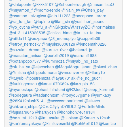
@kintaponte
@kkkk5107
@Kshoonterough
@masamitsuQ
@miyamon_f
@momo4ende
@Nain_tw
@Often_pay
@osampo_mizugiwa
@oto111223
@pocopoco_taroro
@sz_fun_fan
@tapimo
@titan_sin
@yoshinori_sound
@yo_oycha
@yufu_a
@hGNg3bwW7s19yZQ
@norimakise
@pi_3_1415926535
@chiico_hime
@ta_tsu_ta_tsu
@aiiida11
@pezpapa
@3_momopiyo
@coppelia09
@etrov_nernosky
@miyuki36006126
@kindemith0226
@suzulan_dream
@suruse10ver
@beiaard_jp
@masatan_anison
@perolin2019
@marumi1988
@potanpopo7577
@kumimoza
@miyabi_no_sato
@ok_ha_ya
@ajacochan
@MoguMogu_japan
@okasi_chan
@Ymisha
@shippofumuna
@vmconverter
@FifanyTo
@ituyubi
@postremixta
@aya0731ak
@e_no_guchi
@fuukingensou
@kana10706824
@kazupip_56
@nyanosippo
@ohashihirofumi
@R2Jedi
@sleep_kurenaii
@sodegaura
@tadanohitomi
@tonyo57gsme
@yumka3y
@28K412plusK514_
@accccompaniment
@aisaco
@chizuru_chips
@CxdC2ylynDY6DL2
@FortniteMinto
@fujimaru645
@haruyosh
@honohon74616184
@hozumi_1213
@im_asuka
@JJoisan
@Kanae_y12sub
@karirumayakoya
@kimilovesmiki
@KohMei1012
@kumiab