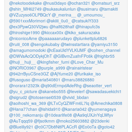
@nekotoodekake
@nusi3dayo
@ochan321
@omatsuri_srz
@shin_MH62749
@sukasukalunlun
@susimaru
@tamakiti
@VZuzyso6OLPBQcY
@_merina__
@_umoumou_
@5901xxxMorimori
@akiiii_0u0_
@catsukiY333
@ex3PpwQ30VI2jwu
@half628half
@hinapufc3s
@hiroshige1990
@kiccax00x
@kiko_sakurazaka
@niconicoAme
@paaaaaarudayo
@plunkettplu6826
@ruiii_008
@sengokubaby
@twinsstartiara
@yamiyu3150
@amagumomodoki
@cEaaUldYVLKIJMF
@cohen_channel
@DWVaAcQODykjOhT
@GIBvmZuafnFPc6k
@highbr55
@huji__huji__
@kingfisher_fumi
@Love_Char_Mu
@NORIO3967
@purple_a999
@rainairistear
@942rrByuCSne3GZ
@AjYume20
@furikake_iso
@fusoguso
@maria540801
@maru38826880
@norara12323k
@q90dErmpdAdeRhg
@seaotter_vert
@yu_c_picture
@akanebo555
@levelerf
@sawadasuekichi1
@sigrud2
@totosensei0539
@vivid_bbdan
@aoihoshi_wa_369
@LTxCyQZWFm6L7lq
@Amechika0808
@Hana77chan
@ishida910
@kanaria042
@yumenagaya
@100_nekomanju
@10dearlife08
@Aa9qUXJnYqLWfyv
@AuTqqq59
@fjsotkmm
@moko25603882
@23denki
@Bluelily921
@c0C7Db8N8PLACcR
@Eo0oTa
@goto42