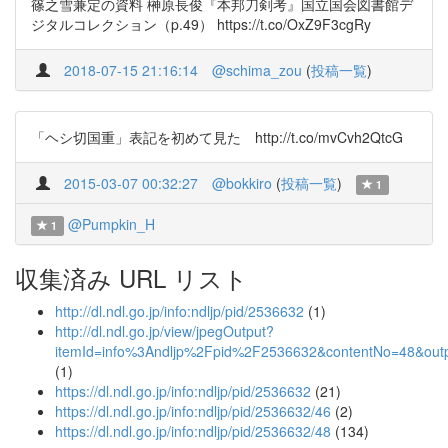
篠之雪兼定の資料 榊原長俊『本邦刀剣考』国立国会図書館デ
ジタルコレクション（p.49） https://t.co/OxZ9F3cgRy
2018-07-15 21:16:14
@schima_zou
(
投稿一覧
)
「ヘシ切国重」表記を初めて見た http://t.co/mvCvh2QtcG
2015-03-07 00:32:27
@bokkiro
(
投稿一覧
)
1
@Pumpkin_H
1
収集済み URL リスト
http://dl.ndl.go.jp/info:ndljp/pid/2536632
(1)
http://dl.ndl.go.jp/view/jpegOutput?
itemId=info%3Andljp%2Fpid%2F2536632&contentNo=48&out
(1)
https://dl.ndl.go.jp/info:ndljp/pid/2536632
(21)
https://dl.ndl.go.jp/info:ndljp/pid/2536632/46
(2)
https://dl.ndl.go.jp/info:ndljp/pid/2536632/48
(134)