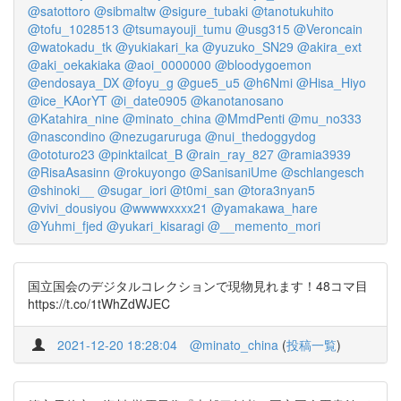
@satottoro
@sibmaltw
@sigure_tubaki
@tanotukuhito
@tofu_1028513
@tsumayouji_tumu
@usg315
@Veroncain
@watokadu_tk
@yukiakari_ka
@yuzuko_SN29
@akira_ext
@aki_oekakiaka
@aoi_0000000
@bloodygoemon
@endosaya_DX
@foyu_g
@gue5_u5
@h6Nmi
@Hisa_Hiyo
@ice_KAorYT
@i_date0905
@kanotanosano
@Katahira_nine
@minato_china
@MmdPenti
@mu_no333
@nascondino
@nezugaruruga
@nui_thedoggydog
@ototuro23
@pinktailcat_B
@rain_ray_827
@ramia3939
@RisaAsasinn
@rokuyongo
@SanisaniUme
@schlangesch
@shinoki__
@sugar_iori
@t0mi_san
@tora3nyan5
@vivi_dousiyou
@wwwwxxxx21
@yamakawa_hare
@Yuhmi_fjed
@yukari_kisaragi
@__memento_mori
国立国会のデジタルコレクションで現物見れます！48コマ目
https://t.co/1tWhZdWJEC
2021-12-20 18:28:04
@minato_china
(
投稿一覧
)