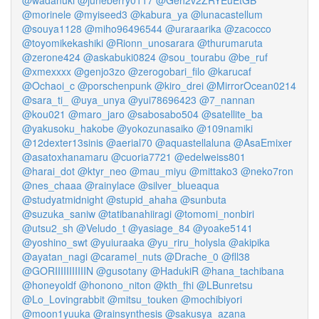
@wadanuki
@juneberry0117
@Geh2v2ZRYEuEtGB
@morinele
@myiseed3
@kabura_ya
@lunacastellum
@souya1128
@miho96496544
@uraraarika
@zacocco
@toyomikekashiki
@Rionn_unosarara
@thurumaruta
@zerone424
@askabuki0824
@sou_tourabu
@be_ruf
@xmexxxx
@genjo3zo
@zerogobari_filo
@karucaf
@Ochaoi_c
@porschenpunk
@kiro_drei
@MirrorOcean0214
@sara_ti_
@uya_unya
@yui78696423
@7_nannan
@kou021
@maro_jaro
@sabosabo504
@satellite_ba
@yakusoku_hakobe
@yokozunasaiko
@109namiki
@12dexter13sinis
@aerial70
@aquastellaluna
@AsaEmixer
@asatoxhanamaru
@cuoria7721
@edelweiss801
@harai_dot
@ktyr_neo
@mau_miyu
@mittako3
@neko7ron
@nes_chaaa
@rainylace
@silver_blueaqua
@studyatmidnight
@stupid_ahaha
@sunbuta
@suzuka_saniw
@tatibanahiiragi
@tomomi_nonbiri
@utsu2_sh
@Veludo_t
@yasiage_84
@yoake5141
@yoshino_swt
@yuiuraaka
@yu_riru_holysla
@akipika
@ayatan_nagi
@caramel_nuts
@Drache_0
@fll38
@GORIIIIIIIIIIIN
@gusotany
@HadukiR
@hana_tachibana
@honeyoldf
@honono_niton
@kth_fhi
@LBunretsu
@Lo_Lovingrabbit
@mitsu_touken
@mochibiyori
@moon1yuuka
@rainsynthesis
@sakusya_azana