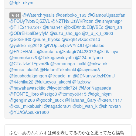
@dgk_nkym
@Waterchrysalis
@denboko_163
@GamouUjisatofan
54
@FOUyTvbt9CjSZVL
@NZTN9iUzWKRtctm
@nishiyan8jp4
@THE21167247
@8man44
@bklDXnd5EBjVBEq
@iori_ari
@QDrEH5alDeiyfyM
@suzu_sho_igo
@z_u_k_i_0903
@S0SHIR0
@nure_hiyoko
@uxqh4vtXooxzn4d
@yukiko_sg2018
@tVDpLs4jdvVYnQD
@zekaibo
@HYDERALL
@karuta_x
@katagir74428072
@kirik_nya
@momokaxv6
@Tokugawaieyath
@224_miyano
@CTaJzlw1fEgvmSk
@komanaga_naiki
@mkw_ok
@muku_ukaitA
@NafumiTakatsuki
@sayosaa8
@toushodaigongen
@treacle_m
@2DNunvwJczNXmtJ
@44chika22
@fukucyou_akechi
@fuzixxw
@hawahawasekito
@kyotoholic724
@MoriNagasada
@PONTE_libro
@seigo3
@tomoyo0415
@dgk_nkym
@genglin208
@godoh_suck
@Hahaha_Gary
@kaeru1117
@kou_mikabushi
@nagadora01
@obi_wan_k
@shiro9tan
@YUASA5suke1600
ふむ…あのムキムキは何を表してるのかなと思ってたら福島