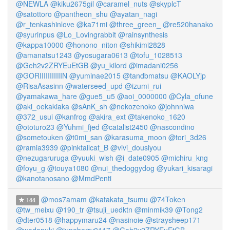
@NEWLA
@kiku2675gil
@caramel_nuts
@skyplcT
@satottoro
@pantheon_shu
@ayatan_nagi
@r_tenkashinlove
@ka71mi
@three_green_
@re520hanako
@syurinpus
@Lo_Lovingrabbit
@rainsynthesis
@kappa10000
@honono_niton
@shikimi2828
@amanatsu1243
@yosugara0613
@tofu_1028513
@Geh2v2ZRYEuEtGB
@yu_kilord
@imadani0256
@GORIIIIIIIIIIIN
@yuminae2015
@tandbmatsu
@KAOLYjp
@RisaAsasinn
@waterseed_upd
@izumi_rui
@yamakawa_hare
@gue5_u5
@aoi_0000000
@Cyla_ofune
@aki_oekakiaka
@sAnK_sh
@nekozenoko
@johnniwa
@372_usui
@kanfrog
@akira_ext
@takenoko_1620
@ototuro23
@Yuhmi_fjed
@catalist2450
@nascondino
@sometouken
@t0mi_san
@karasuma_moon
@tori_3d26
@ramia3939
@pinktailcat_B
@vivi_dousiyou
@nezugaruruga
@yuuki_wish
@i_date0905
@michiru_kng
@foyu_g
@touya1080
@nui_thedoggydog
@yukari_kisaragi
@kanotanosano
@MmdPenti
@mos7amam
@katakata_tsumu
@74Token
144
@tw_meixu
@190_tr
@tsuji_uedktn
@minmik39
@Tong2
@dter0518
@happymaru24
@nasinoie
@straysheep171