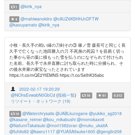
@kirik_nya
1
@mahiwanokiiro
@cAUZ6KSHHJnDFTW
4
@kaouyamato
@kirik_nya
小牧・長久手の戦い縁の刀剣その③ 篠ノ雪 森長可と同じく長
久手で亡くなった池田勝入の刀 不死身の死囚？を容易く切っ
た事から笹の葉に積もった雪を払うのになぞられて付けられ
た名前。長久手で永井直勝に討ち取られた時に分捕られ、そ
の後永井家の家宝なったとされています
https://t.co/mQE2YtEMNS https://t.co/S4IhK35abc
2022-02-17 19:20:29
@NOhsEvwabN0GbCd
(
投稿一覧
)
18
61
0.312
リツイート・ネットワーク (19)
@Waterchrysalis
@JABLkurogane
@yukiko_sg2018
19
@kasane_reimei
@kou_mikabushi
@momokaxv6
@NafumiTakatsuki
@mori1582oran
@muku_ukaitA
@fuhito82
@kaeru1117
@YUASA5suke1600
@genglin208