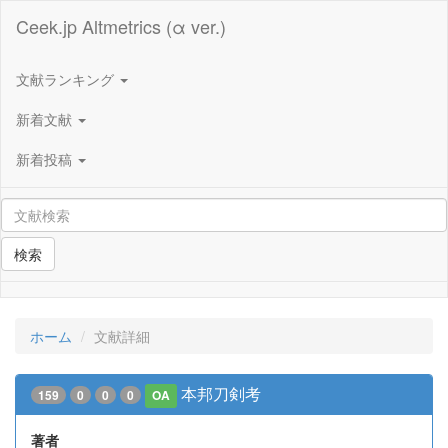
Ceek.jp Altmetrics (α ver.)
文献ランキング
新着文献
新着投稿
検索
ホーム
文献詳細
本邦刀剣考
159
0
0
0
OA
著者