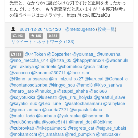
光忠と。なかなかに謎だらけな刀ですけど正則を出したかっ
たんでしょうか。 もう調査済だと思いますが「本邦刀剣考」
の該当ページはコチラです。 https://t.co/JIfE7zaIQu
2021-12-20 18:54:20
@meitougenso
(
投稿一覧
)
143
185
0.354
リツイート・ネットワーク (133)
@74Token
@Dojizerker
@yoi0mati_
@t0m0s1ha
133
@imo_meccha_014
@kitiza_05
@happymaru24
@wadanuki
@m_akasya
@morinele
@chomekou
@aca_tabby
@zacocco
@kaname230711
@face_star
@Rionn_unosarara
@m_mizuki_xx27
@karucaf
@Ochaoi_c
@nontanoseizonba
@kingyo_sou
@amei3
@kiyo_saniwa
@maro_jaro
@hiruko_s
@stupid_ahaha
@aqi666
@sojyotukika
@luisenstr
@yu_riru_holysla
@greatful_slave
@kayako_sub
@Leo_lune_
@asatoxhanamaru
@rainylace
@goma_anman
@cuoria7721
@aquastellaluna
@mafu_todo
@sunbuta
@yuiuraaka
@hsoramo_tk
@yuki86noshita
@yoake5141
@harai_dot
@3bikime
@zubrovka8
@rikepa6macr2
@regrets_cat
@sigure_tubaki
@mokamicchi
@t_amahara
@red_pumpkin
@nin3bake7