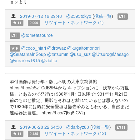
ョンより
2019-07-12 19:29:48
@2595tokyo
(
投稿一覧
)
1
リツイート・ネットワーク (1)
11
0.000
@tomeatsource
1
@coco_niari
@drowaz
@kugaitomonori
9
@SiratamaInSoup
@tatsumin
@usu_suz
@UtsurogiMasago
@yuraries1615
@ziotite
添付画像は発行年・版元不明の大東京寫眞帖
https://t.co/cSzTCdB8R4から キャプションに「浅草から万世
橋」とあるので発行は1930年1月1日以降で1931年11月21日
前のものと推定、撮影もそれほど離れているとは思えないの
で1930年には既に安全畳垣は撤去済みともわかる、当然まだ
連結器は自連。 https://t.co/7jbq8fCVjg
2019-06-28 22:54:50
@darbyz80
(
投稿一覧
)
11
リツイート・ネットワーク (12)
11
0.435