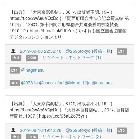
【出典】 『大東京寫眞帖』, 36ｺﾏ, 出版者不明, 19-- (
https://t.co/2wAe6VQxDq ) 『関西府聯合共進会記念写真帖 第
10回』, 134ｺﾏ, 第十回関西府県聯合共進会愛知県協賛会,
1910.12 ( https://t.co/Dluk9JLZok ) いずれも国立国会図書館
デジタルコレクションより
2019-09-06 22:32:40
@2595tokyo
(
投稿一覧
)
1
リツイート・ネットワーク (1)
5
0.000
@hagimasu
1
@073Ta
@coco_niari
@Mone_Lilja
@usu_suz
4
【出典】 『大東京寫眞帖』, 61ｺﾏ, 出版者不明, 19-- (
https://t.co/2wAe6VQxDq ) 『大日本百貨店帖』, 20ｺﾏ, 百貨店
新聞社, 1937 ( https://t.co/65aL2o75yr )
2019-08-16 19:42:28
@2595tokyo
(
投稿一覧
)
2
リツイート・ネットワーク (2)
5
0.316