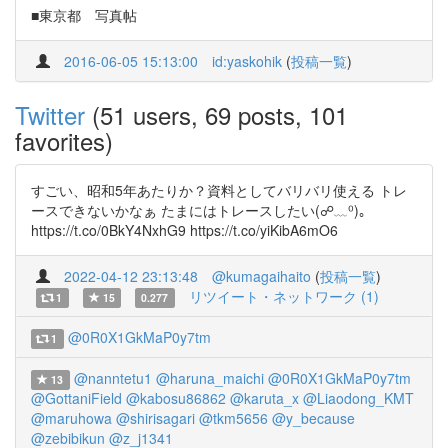
■東京都 写真帖
2016-06-05 15:13:00
id:yaskohik
(
投稿一覧
)
Twitter
(51 users, 69 posts, 101
favorites)
すごい、昭和5年あたりか？資料としてバリバリ使える トレ
ースできないかなぁ たまにはトレースしたい(☍﹏⁰)｡
https://t.co/0BkY4NxhG9 https://t.co/yiKibA6mO6
2022-04-12 23:13:48
@kumagaihaito
(
投稿一覧
)
リツイート・ネットワーク (1)
1
15
0.277
@0R0X1GkMaP0y7tm
1
@nanntetu1
@haruna_maichi
@0R0X1GkMaP0y7tm
13
@GottaniField
@kabosu86862
@karuta_x
@Liaodong_KMT
@maruhowa
@shirisagari
@tkm5656
@y_because
@zebibikun
@z_j1341