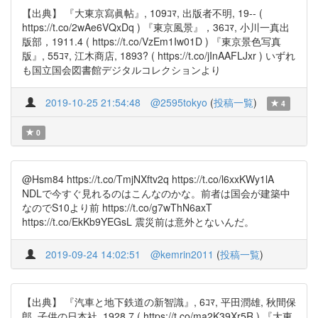
【出典】 『大東京寫眞帖』, 109ｺﾏ, 出版者不明, 19-- (
https://t.co/2wAe6VQxDq ) 『東京風景』，36ｺﾏ, 小川一真出
版部，1911.4 ( https://t.co/VzEm1Iw01D ) 『東京景色写真
版』, 55ｺﾏ, 江木商店, 1893? ( https://t.co/jInAAFLJxr ) いずれ
も国立国会図書館デジタルコレクションより
2019-10-25 21:54:48
@2595tokyo
(
投稿一覧
)
4
0
@Hsm84 https://t.co/TmjNXftv2q https://t.co/l6xxKWy1lA
NDLで今すぐ見れるのはこんなのかな。前者は国会が建築中
なのでS10より前 https://t.co/g7wThN6axT
https://t.co/EkKb9YEGsL 震災前は意外とないんだ。
2019-09-24 14:02:51
@kemrin2011
(
投稿一覧
)
【出典】 『汽車と地下鉄道の新智識』, 6ｺﾏ, 平田潤雄, 秋間保
郎, 子供の日本社, 1928.7 ( https://t.co/ma2K39Xr5R ) 『大東