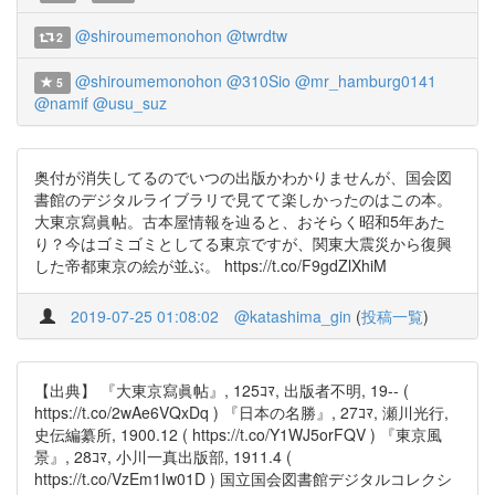
@shiroumemonohon
@twrdtw
2
@shiroumemonohon
@310Sio
@mr_hamburg0141
5
@namif
@usu_suz
奥付が消失してるのでいつの出版かわかりませんが、国会図
書館のデジタルライブラリで見てて楽しかったのはこの本。
大東京寫眞帖。古本屋情報を辿ると、おそらく昭和5年あた
り？今はゴミゴミとしてる東京ですが、関東大震災から復興
した帝都東京の絵が並ぶ。 https://t.co/F9gdZlXhiM
2019-07-25 01:08:02
@katashima_gin
(
投稿一覧
)
【出典】 『大東京寫眞帖』, 125ｺﾏ, 出版者不明, 19-- (
https://t.co/2wAe6VQxDq ) 『日本の名勝』, 27ｺﾏ, 瀬川光行,
史伝編纂所, 1900.12 ( https://t.co/Y1WJ5orFQV ) 『東京風
景』, 28ｺﾏ, 小川一真出版部, 1911.4 (
https://t.co/VzEm1Iw01D ) 国立国会図書館デジタルコレクシ