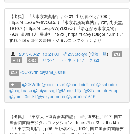
【出典】 『大東京寫眞帖』,104ｺﾏ, 出版者不明,1900 (
https://t.co/2wAe6VQxDq ) 『東京名所写真帖』, 7ｺﾏ, 尚美堂,
1910.7 ( https://t.co/cpVWjYD3vO ) 『居ながら東京見物』,
79ｺﾏ, 道灌山人, 星成社, 1922 ( https://t.co/y1QugoF1Zm ) い
ずれも国立国会図書館デジタルコレクションより
2019-06-21 18:24:09
@2595tokyo
(
投稿一覧
)
2
リツイート・ネットワーク (2)
12
0.426
@CkWrth
@yami_0shiki
2
@CkWrth
@coco_niari
@comiminiimai
@fsabudcx
11
@hagimasu
@miyausagi
@Mone_Lilja
@SiratamaInSoup
@yami_0shiki
@yazyuumona
@yuraries1615
【出典】 『東京大正博覧会案内誌』, p9, 博友社, 1917, 国立
国会図書館デジタルコレクション ( https://t.co/3tjIvdbsd4 )
『大東京寫眞帖』, p96, 出版者不明, 1900, 国立国会図書館デ