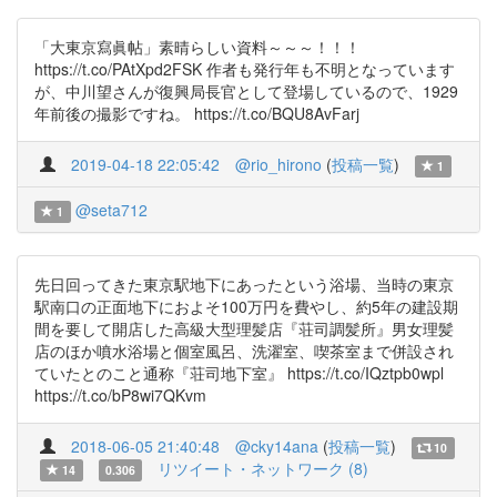
「大東京寫眞帖」素晴らしい資料～～～！！！
https://t.co/PAtXpd2FSK 作者も発行年も不明となっています
が、中川望さんが復興局長官として登場しているので、1929
年前後の撮影ですね。 https://t.co/BQU8AvFarj
2019-04-18 22:05:42
@rio_hirono
(
投稿一覧
)
1
@seta712
1
先日回ってきた東京駅地下にあったという浴場、当時の東京
駅南口の正面地下におよそ100万円を費やし、約5年の建設期
間を要して開店した高級大型理髪店『荘司調髪所』男女理髪
店のほか噴水浴場と個室風呂、洗濯室、喫茶室まで併設され
ていたとのこと通称『荘司地下室』 https://t.co/IQztpb0wpl
https://t.co/bP8wi7QKvm
2018-06-05 21:40:48
@cky14ana
(
投稿一覧
)
10
リツイート・ネットワーク (8)
14
0.306