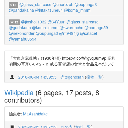
@glass_staircase
@chorozoh
@pupunga3
8
@pandakaina
@kitakitsune84
@koma_mmm
@jinshoji1932
@64Yuuri
@glass_staircase
12
@gudakenn
@koma_mmm
@kwbroncho
@namago59
@nekonorider
@pupunga3
@rit9494jg
@satacel
@yamahu3594
「大東京寫眞帖」(1930年頃) https://t.co/Wrgvq36m9p 昭和
初期の写真いいね～☺ 或る百貨店の食堂と食品見本だって
2018-06-04 14:39:55
@tegenosan
(
投稿一覧
)
Wikipedia
(6 pages, 17 posts, 8
contributors)
編集者:
Mt.Asahidake
2023-03-05 19:07:19
丸の内
(
文献一覧
)