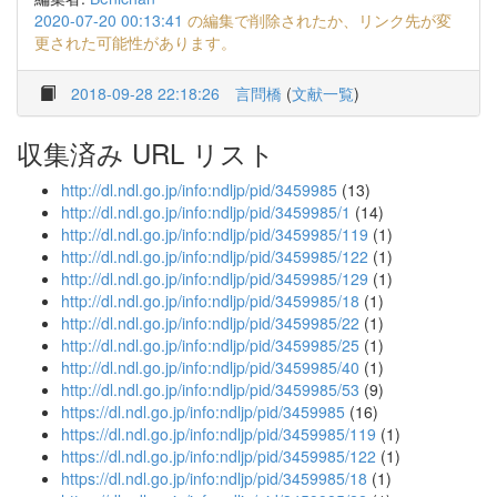
2020-07-20 00:13:41
の編集で削除されたか、リンク先が変
更された可能性があります。
2018-09-28 22:18:26
言問橋
(
文献一覧
)
収集済み URL リスト
http://dl.ndl.go.jp/info:ndljp/pid/3459985
(13)
http://dl.ndl.go.jp/info:ndljp/pid/3459985/1
(14)
http://dl.ndl.go.jp/info:ndljp/pid/3459985/119
(1)
http://dl.ndl.go.jp/info:ndljp/pid/3459985/122
(1)
http://dl.ndl.go.jp/info:ndljp/pid/3459985/129
(1)
http://dl.ndl.go.jp/info:ndljp/pid/3459985/18
(1)
http://dl.ndl.go.jp/info:ndljp/pid/3459985/22
(1)
http://dl.ndl.go.jp/info:ndljp/pid/3459985/25
(1)
http://dl.ndl.go.jp/info:ndljp/pid/3459985/40
(1)
http://dl.ndl.go.jp/info:ndljp/pid/3459985/53
(9)
https://dl.ndl.go.jp/info:ndljp/pid/3459985
(16)
https://dl.ndl.go.jp/info:ndljp/pid/3459985/119
(1)
https://dl.ndl.go.jp/info:ndljp/pid/3459985/122
(1)
https://dl.ndl.go.jp/info:ndljp/pid/3459985/18
(1)