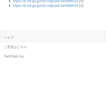
https://dl.ndl.go.jp/info:ndljp/pid/3459985/22
(1)
https://dl.ndl.go.jp/info:ndljp/pid/3459985/25
(1)
ヘルプ
ご意見はこちら
TechTech Inc.