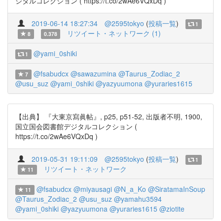
ジタルコレクション ( https://t.co/2wAe6VQxDq )
2019-06-14 18:27:34
@2595tokyo
(
投稿一覧
)
1
リツイート・ネットワーク (1)
8
0.378
@yami_0shiki
1
@fsabudcx
@sawazumina
@Taurus_Zodiac_2
7
@usu_suz
@yami_0shiki
@yazyuumona
@yuraries1615
【出典】 『大東京寫眞帖』, p25, p51-52, 出版者不明, 1900,
国立国会図書館デジタルコレクション (
https://t.co/2wAe6VQxDq )
2019-05-31 19:11:09
@2595tokyo
(
投稿一覧
)
1
リツイート・ネットワーク
11
@fsabudcx
@miyausagi
@N_a_Ko
@SiratamaInSoup
11
@Taurus_Zodiac_2
@usu_suz
@yamahu3594
@yami_0shiki
@yazyuumona
@yuraries1615
@ziotite