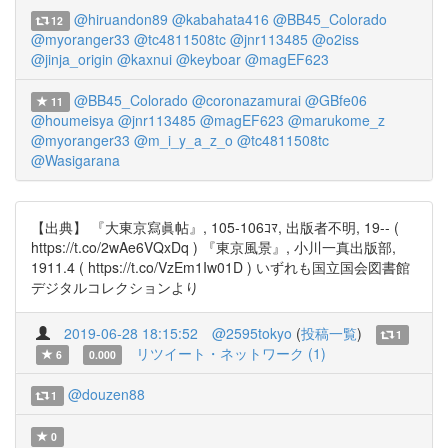
@hiruandon89
@kabahata416
@BB45_Colorado
12
@myoranger33
@tc4811508tc
@jnr113485
@o2iss
@jinja_origin
@kaxnui
@keyboar
@magEF623
@BB45_Colorado
@coronazamurai
@GBfe06
11
@houmeisya
@jnr113485
@magEF623
@marukome_z
@myoranger33
@m_i_y_a_z_o
@tc4811508tc
@Wasigarana
【出典】 『大東京寫眞帖』, 105-106ｺﾏ, 出版者不明, 19-- (
https://t.co/2wAe6VQxDq ) 『東京風景』, 小川一真出版部,
1911.4 ( https://t.co/VzEm1Iw01D ) いずれも国立国会図書館
デジタルコレクションより
2019-06-28 18:15:52
@2595tokyo
(
投稿一覧
)
1
リツイート・ネットワーク (1)
6
0.000
@douzen88
1
0