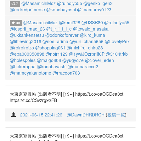
@MasamichiMoz
@ruinojyo55
@genko_gen3
7
@redredprimrose
@konobayashi
@imamuray0123
@MasamichiMoz
@kemi328
@USSR80
@ruinojyo55
30
@lesprit_mao_26
@t_r_i_f_l_e
@towaie_masaka
@ukkarikensetsu
@odorikoforever
@kiro_kuma
@littlewing2016
@noe_arima
@yuri_chan5656
@LovelyPex
@roiroiroizo
@shopping061
@michiru_chiru23
@eba000350898
@noir1129
@1ywiJOzrprlIf6P
@3104trkb
@holespoles
@maigo606
@yugyo7e
@clover_eden
@hekeroppa
@konobayashi
@mamaracco2
@mameyakanotomo
@rracoon703
大東京寫眞帖 [出版者不明] [19--] https://t.co/oaOGDea3xt
https://t.co/CSvzrg92FB
2021-06-15 22:41:26
@DawnDHRDRCH
(
投稿一覧
)
大東京寫眞帖 [出版者不明] [19--] https://t.co/oaOGDea3xt