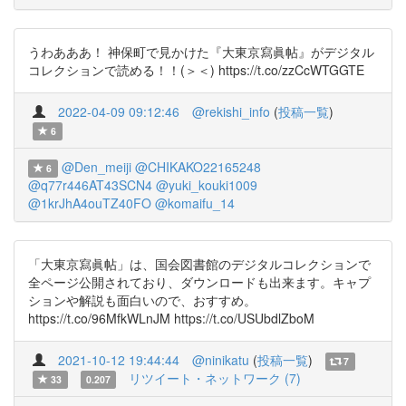
うわあああ！ 神保町で見かけた『大東京寫眞帖』がデジタル
コレクションで読める！！(＞＜) https://t.co/zzCcWTGGTE
2022-04-09 09:12:46
@rekishi_info
(
投稿一覧
)
6
@Den_meiji
@CHIKAKO22165248
6
@q77r446AT43SCN4
@yuki_kouki1009
@1krJhA4ouTZ40FO
@komaifu_14
「大東京寫眞帖」は、国会図書館のデジタルコレクションで
全ページ公開されており、ダウンロードも出来ます。キャプ
ションや解説も面白いので、おすすめ。
https://t.co/96MfkWLnJM https://t.co/USUbdlZboM
2021-10-12 19:44:44
@ninikatu
(
投稿一覧
)
7
リツイート・ネットワーク (7)
33
0.207