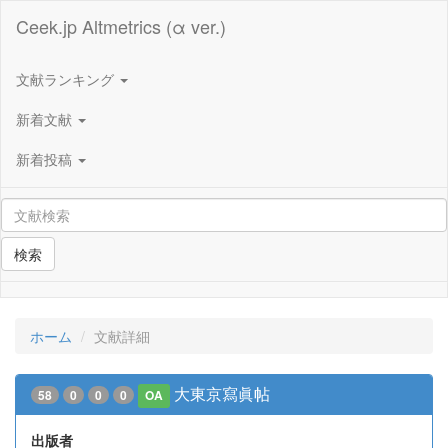
Ceek.jp Altmetrics (α ver.)
文献ランキング
新着文献
新着投稿
検索
ホーム
文献詳細
大東京寫眞帖
58
0
0
0
OA
出版者