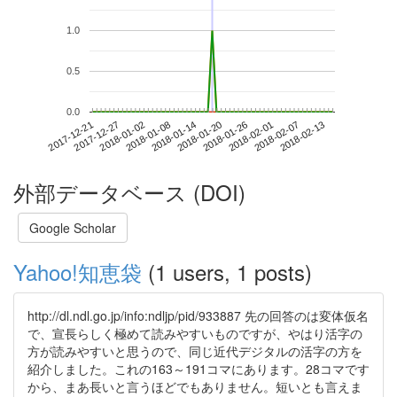
1.0
0.5
0.0
2018-02-07
2017-12-21
2018-01-08
2018-01-26
2018-02-13
2017-12-27
2018-01-14
2018-02-01
2018-01-02
2018-01-20
外部データベース (DOI)
Google Scholar
Yahoo!知恵袋
(1 users, 1 posts)
http://dl.ndl.go.jp/info:ndljp/pid/933887 先の回答のは変体仮名
で、宣長らしく極めて読みやすいものですが、やはり活字の
方が読みやすいと思うので、同じ近代デジタルの活字の方を
紹介しました。これの163～191コマにあります。28コマです
から、まあ長いと言うほどでもありません。短いとも言えま