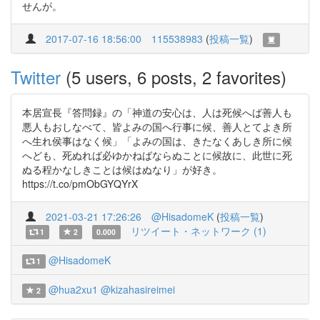
せんが。
2017-07-16 18:56:00
115538983
(
投稿一覧
)
Twitter
(5 users, 6 posts, 2 favorites)
本居宣長『答問録』の「神道の安心は、人は死候へば善人も
悪人もおしなべて、皆よみの国へ行事に候、善人とてよき所
へ生れ侯事はなく候」「よみの国は、きたなくあしき所に候
へども、死ぬれば必ゆかねばならぬことに候故に、此世に死
ぬる程かなしきことは候はぬなり」が好き。
https://t.co/pmObGYQYrX
2021-03-21 17:26:26
@HisadomeK
(
投稿一覧
)
リツイート・ネットワーク (1)
1
2
0.000
@HisadomeK
1
@hua2xu1
@kizahasireimei
2