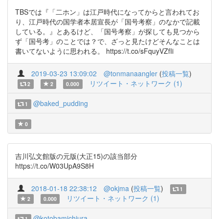
TBSでは『「二ホン」は江戸時代になってからと言われてお
り、江戸時代の国学者本居宣長が「国号考察」のなかで記載
している。』とあるけど、「国号考察」が探しても見つから
ず「国号考」のことでは？で、ざっと見たけどそんなことは
書いてないように思われる。 https://t.co/sFquyVZfIi
2019-03-23 13:09:02
@tonmanaangler
(
投稿一覧
)
リツイート・ネットワーク (1)
2
2
0.000
@baked_pudding
1
0
吉川弘文館版の元版(大正15)の該当部分
https://t.co/W03UpA9S8H
2018-01-18 22:38:12
@okjma
(
投稿一覧
)
1
リツイート・ネットワーク (1)
2
0.000
@kotobamichiura
1