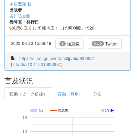
本居豊頴 校
出版者
吉川弘文館
巻号頁・発行日
vol.第6 玉くしげ.秘本玉くしげ.呵刈葭., 1926
2023-08-20 15:39:46
知恵袋
Twitter
1
5 + 2
https://dl.ndl.go.jp/info:ndljp/pid/933887
(
info:doi/10.11501/933887
)
言及状況
変動（ピーク前後）
変動（月別）
分布
合計
知恵袋
1/2
2.0
1.5