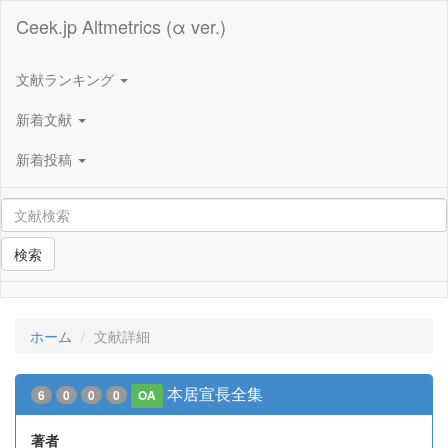
Ceek.jp Altmetrics (α ver.)
文献ランキング
新着文献
新着投稿
検索
ホーム
文献詳細
本居宣長全集
6
0
0
0
OA
著者