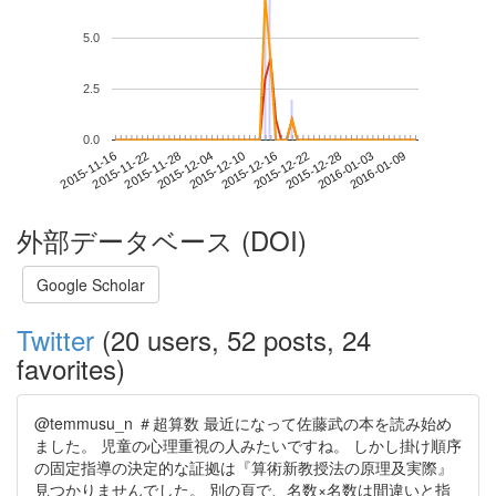
5.0
2.5
0.0
2016-01-03
2015-11-16
2015-12-04
2015-12-22
2016-01-09
2015-11-22
2015-12-10
2015-12-28
2015-11-28
2015-12-16
外部データベース (DOI)
Google Scholar
Twitter
(20 users, 52 posts, 24
favorites)
@temmusu_n ＃超算数 最近になって佐藤武の本を読み始め
ました。 児童の心理重視の人みたいですね。 しかし掛け順序
の固定指導の決定的な証拠は『算術新教授法の原理及実際』
見つかりませんでした。 別の頁で、名数×名数は間違いと指