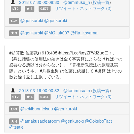
2018-07-30 00:08:30
@temmusu_n
(
投稿一覧
)
リツイート・ネットワーク (2)
2
3
0.577
@genkuroki
@genkuroki
2
@genkuroki
@MG_uk007
@Ra_koyama
3
#超算数 佐藤武(1919:495)https://t.co/kqyZPVdZue曰く、
【殊に括弧の使用法の如きは全く事実算によらなければその
必要なる所以は分からない】。『算術新教授法の原理及実
際』という本。 #片桐重男 は佐藤に依拠して #掛算 は1つの
数と繰り返し主張している。
2018-03-19 00:00:32
@temmusu_n
(
投稿一覧
)
リツイート・ネットワーク (3)
2
4
0.354
@sekibunnteisuu
@genkuroki
3
@amakusaidearoom
@genkuroki
@OokuboTact
4
@tsatie