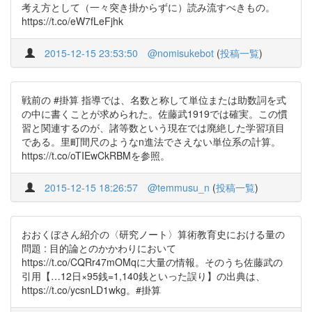
考え方として（一々突き掛からずに）読み流すべきもの。
https://t.co/eW7fLeFjhk
2015-12-15 23:53:50
@nomisukebot
(
投稿一覧
)
戦前の #掛算 指導では、名数と称して単位または助数詞を式
の中に書くことが求められた。佐藤武1919では確実。この慣
習と関連するのが、諸等数という現在では廃絶した学習項目
である。里町間尺のようなn進法でさえない単位系の計算。
https://t.co/oTIEwCkRBMを参照。
2015-12-15 18:26:57
@temmusu_n
(
投稿一覧
)
おおくぼさん紹介の〈研究ノート〉算術教育史における量の
問題 : 目的論とのかかわりにおいて
https://t.co/CQRr47mOMqに大量の情報。そのうち佐藤武の
引用【…12日×95銭=1,140銭といった誤り】の出典は、
https://t.co/ycsnLD1wkg。#掛算