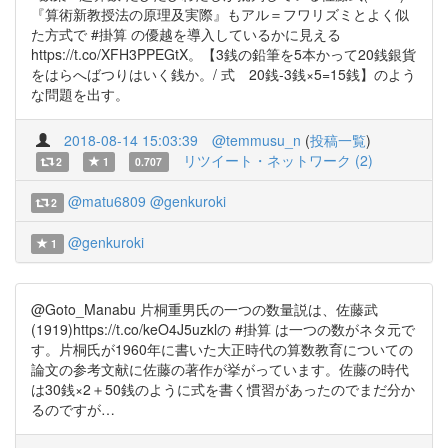
『算術新教授法の原理及実際』もアル＝フワリズミとよく似
た方式で #掛算 の優越を導入しているかに見える
https://t.co/XFH3PPEGtX。【3銭の鉛筆を5本かって20銭銀貨
をはらへばつりはいく銭か。/ 式 20銭-3銭×5=15銭】のよう
な問題を出す。
2018-08-14 15:03:39
@temmusu_n
(
投稿一覧
)
リツイート・ネットワーク (2)
2
1
0.707
@matu6809
@genkuroki
2
@genkuroki
1
@Goto_Manabu 片桐重男氏の一つの数量説は、佐藤武
(1919)https://t.co/keO4J5uzklの #掛算 は一つの数がネタ元で
す。片桐氏が1960年に書いた大正時代の算数教育についての
論文の参考文献に佐藤の著作が挙がっています。佐藤の時代
は30銭×2＋50銭のように式を書く慣習があったのでまだ分か
るのですが…