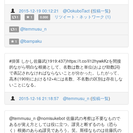
2015-12-19 00:12:21
@OokuboTact
(
投稿一覧
)
リツイート・ネットワーク (1)
1
1
0.000
@temmusu_n
1
@bampaku
1
#掛算 しかし佐藤武(1919:437)https://t.co/iI12hywkKzを間接
的ながら明白な根拠として、名数は数と単位(および助数詞)
で表記されなければならないことが分かった。したがって、
高木(1909)における12×4には名数、不名数の区別は存在しな
いことになる。
2015-12-16 21:18:57
@temmusu_n
(
投稿一覧
)
@temmusu_n @nomisukebot 佐藤武の考察は不要なもので
あるが覚え方としては役に立つ。謬見と断ずるのも（恐ら
く）根拠のあらぬ謬見であろう。笑。斯様なものは佐藤氏の