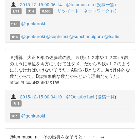
2015-12-15 00:06:14
@temmusu_n
(
投稿一覧
)
リツイート・ネットワーク (1)
1
4
0.500
@genkuroki
1
@genkuroki
@sughimsi
@sunchanuiguru
@tsatie
4
＃掛算 大正８年の佐藤武の説。５銭×１２本や１２本×５銭
のように単位を両方につけてはダメ。だから５銭×１２のよう
にしなければいけないそうだ。A単位×Bとなる。Aは具体的な
数だからで、Bは抽象的な数だからという理由だそうだ。
https://t.co/uB2uhd7XTW
2015-12-15 00:04:10
@OokuboTact
(
投稿一覧
)
1
@genkuroki
1
@temmusu_n その出典を探そうと・・・ →