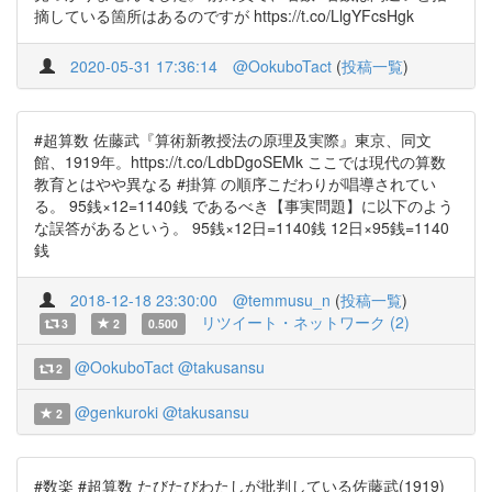
摘している箇所はあるのですが https://t.co/LlgYFcsHgk
2020-05-31 17:36:14
@OokuboTact
(
投稿一覧
)
#超算数 佐藤武『算術新教授法の原理及実際』東京、同文
館、1919年。https://t.co/LdbDgoSEMk ここでは現代の算数
教育とはやや異なる #掛算 の順序こだわりが唱導されてい
る。 95銭×12=1140銭 であるべき【事実問題】に以下のよう
な誤答があるという。 95銭×12日=1140銭 12日×95銭=1140
銭
2018-12-18 23:30:00
@temmusu_n
(
投稿一覧
)
リツイート・ネットワーク (2)
3
2
0.500
@OokuboTact
@takusansu
2
@genkuroki
@takusansu
2
#数楽 #超算数 たびたびわたしが批判している佐藤武(1919)