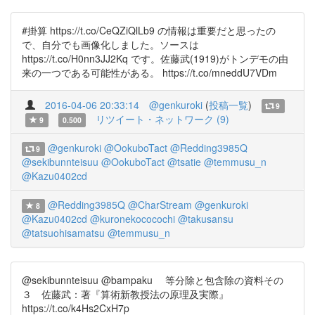
#掛算 https://t.co/CeQZiQlLb9 の情報は重要だと思ったの
で、自分でも画像化しました。ソースは
https://t.co/H0nn3JJ2Kq です。佐藤武(1919)がトンデモの由
来の一つである可能性がある。 https://t.co/mneddU7VDm
2016-04-06 20:33:14
@genkuroki
(
投稿一覧
)
9
リツイート・ネットワーク (9)
9
0.500
@genkuroki
@OokuboTact
@Redding3985Q
9
@sekibunnteisuu
@OokuboTact
@tsatie
@temmusu_n
@Kazu0402cd
@Redding3985Q
@CharStream
@genkuroki
8
@Kazu0402cd
@kuronekococochi
@takusansu
@tatsuohisamatsu
@temmusu_n
@sekibunnteisuu @bampaku 等分除と包含除の資料その
３ 佐藤武：著『算術新教授法の原理及実際』
https://t.co/k4Hs2CxH7p