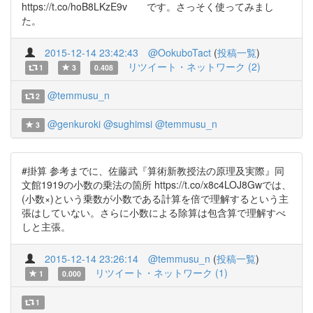
https://t.co/hoB8LKzE9v です。さっそく使ってみまし
た。
2015-12-14 23:42:43
@OokuboTact
(
投稿一覧
)
リツイート・ネットワーク (2)
1
3
0.408
@temmusu_n
2
@genkuroki
@sughimsi
@temmusu_n
3
#掛算 参考までに、佐藤武『算術新教授法の原理及実際』同
文館1919の小数の乗法の箇所 https://t.co/x8c4LOJ8Gwでは、
(小数×)という乗数が小数である計算を倍で理解するという主
張はしていない。さらに小数による除算は包含算で理解すべ
しと主張。
2015-12-14 23:26:14
@temmusu_n
(
投稿一覧
)
リツイート・ネットワーク (1)
1
0.000
1