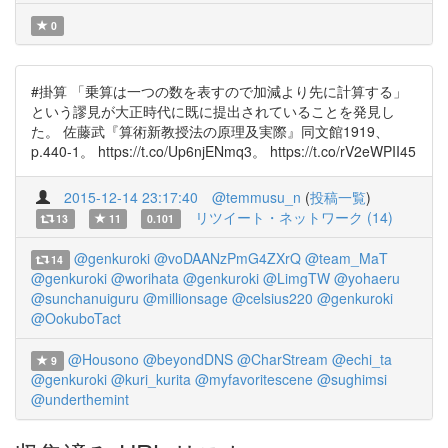
0
#掛算 「乗算は一つの数を表すので加減より先に計算する」
という謬見が大正時代に既に提出されていることを発見し
た。 佐藤武『算術新教授法の原理及実際』同文館1919、
p.440-1。 https://t.co/Up6njENmq3。 https://t.co/rV2eWPII45
2015-12-14 23:17:40
@temmusu_n
(
投稿一覧
)
リツイート・ネットワーク (14)
13
11
0.101
@genkuroki
@voDAANzPmG4ZXrQ
@team_MaT
14
@genkuroki
@worihata
@genkuroki
@LimgTW
@yohaeru
@sunchanuiguru
@millionsage
@celsius220
@genkuroki
@OokuboTact
@Housono
@beyondDNS
@CharStream
@echi_ta
9
@genkuroki
@kuri_kurita
@myfavoritescene
@sughimsi
@underthemint