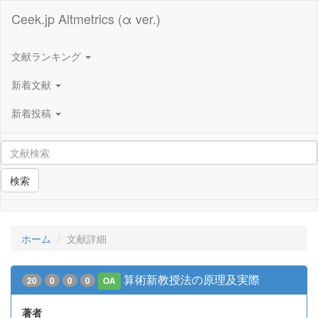
Ceek.jp Altmetrics (α ver.)
文献ランキング
新着文献
新着投稿
検索
ホーム
文献詳細
算術新教授法の原理及実際
20
0
0
0
OA
著者