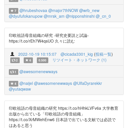
@hrubeshovaa
@major7thNOW
@wrb_new
7
@dyufufokanupow
@mrsk_am
@nipponshinshi
@_cn_0
印欧祖語母音組織の研究 -研究史要説と試論-
https://t.co/rEh7W4qsUO 久々に読む
2022-10-19 10:15:07
@cicada3301_kig
(
投稿一覧
)
リツイート・ネットワーク (1)
2
6
0.500
@awesomenewways
1
@naijel
@awesomenewways
@UlfaDyrarekkr
4
@yutaqwaw
印欧祖語の母音組織の研究 https://t.co/hHhkLVFv6a 大学教育
出版から出ている「印欧祖語の母音組織」
https://t.co/XrMWehEnw6 日本語で出ている文献では必読で
はあると思う