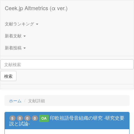
Ceek.jp Altmetrics (α ver.)
文献ランキング
新着文献
新着投稿
検索
ホーム
文献詳細
印欧祖語母音組織の研究 -研究史要
5
0
0
0
OA
説と試論-