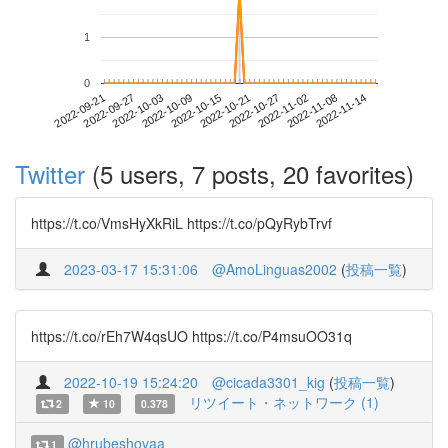
1
0
2022-11-08
2022-09-21
2022-10-09
2022-10-27
2022-11-14
2022-09-27
2022-10-15
2022-11-02
2022-10-03
2022-10-21
Twitter
(5 users, 7 posts, 20 favorites)
https://t.co/VmsHyXkRiL https://t.co/pQyRybTrvf
2023-03-17 15:31:06
@AmoLinguas2002
(
投稿一覧
)
https://t.co/rEh7W4qsUO https://t.co/P4msuOO31q
2022-10-19 15:24:20
@cicada3301_kig
(
投稿一覧
)
リツイート・ネットワーク (1)
2
10
0.378
@hrubeshovaa
1