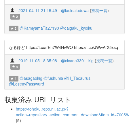
2021-04-11 21:15:49
@lacinaludowa
(
投稿一覧
)
2
@KamiyamaTa27190
@daigaku_kyoiku
2
なるほど https://t.co/rEh7W4HvWO https://t.co/JWwArX5xsq
2019-11-05 18:35:08
@cicada3301_kig
(
投稿一覧
)
4
@asagaokig
@fushunia
@H_Tacaurus
4
@LostmyPassw0rd
収集済み URL リスト
https://tohoku.repo.nii.ac.jp/?
action=repository_action_common_download&item_id=76058&
(5)