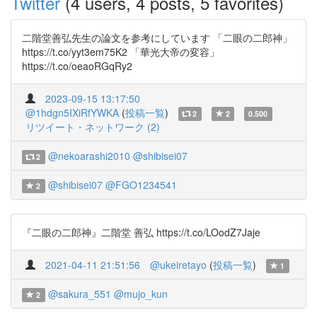
Twitter
(4 users, 4 posts, 5 favorites)
二階堂善弘先生の論文を参考にしています 「二眼の二郎神」
https://t.co/yyt3em75K2 「華光大帝の変容」
https://t.co/oeaoRGqRy2
2023-09-15 13:17:50
@1hdgn5IXiRfYWKA
(
投稿一覧
)
2
2
0.500
リツイート・ネットワーク (2)
@nekoarashi2010
@shibisei07
2
@shibisei07
@FGO1234541
2
『二眼の二郎神』二階堂 善弘 https://t.co/LOodZ7Jaje
2021-04-11 21:51:56
@ukeiretayo
(
投稿一覧
)
1
@sakura_551
@mujo_kun
2