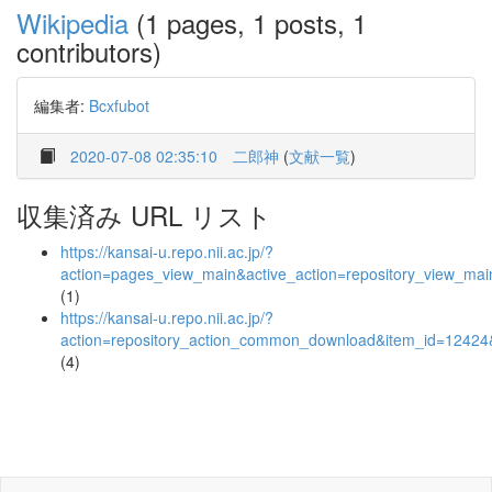
Wikipedia
(1 pages, 1 posts, 1
contributors)
編集者:
Bcxfubot
2020-07-08 02:35:10
二郎神
(
文献一覧
)
収集済み URL リスト
https://kansai-u.repo.nii.ac.jp/?
action=pages_view_main&active_action=repository_view_ma
(1)
https://kansai-u.repo.nii.ac.jp/?
action=repository_action_common_download&item_id=12424&
(4)