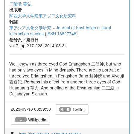
二階堂 善弘
出版者
関西大学大学院東アジア文化研究科
雑誌
東アジア文化交渉研究 = Journal of East Asian cultural
interaction studies
(
ISSN:18827748
)
巻号頁・発行日
vol.7, pp.217-228, 2014-03-31
Well known as three eyed God Erlangshen 二郎神, but who
had only two eyes in Ming dynasty. There are no portrait of
threee yed Erlangshen in Fengshen Bang 封神榜 and Xiyouji
西遊記. Perhaps this effect from another three eyes of God
Huaguang 華光. And briefing of the Erwangmiao 二王廟 in
Dujiangyan Sichuan.
2023-09-16 08:39:50
Twitter
4 + 5
Wikipedia
1 + 1