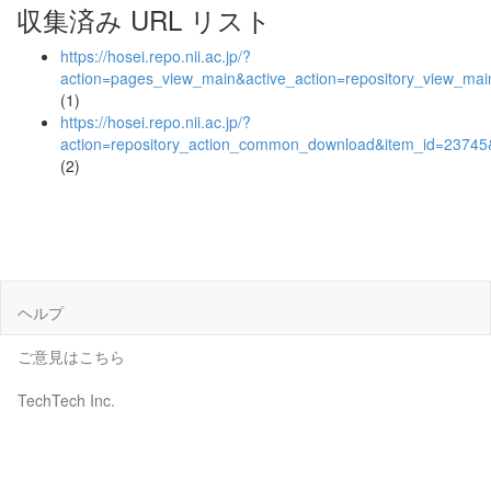
収集済み URL リスト
https://hosei.repo.nii.ac.jp/?
action=pages_view_main&active_action=repository_view_ma
(1)
https://hosei.repo.nii.ac.jp/?
action=repository_action_common_download&item_id=23745&
(2)
ヘルプ
ご意見はこちら
TechTech Inc.