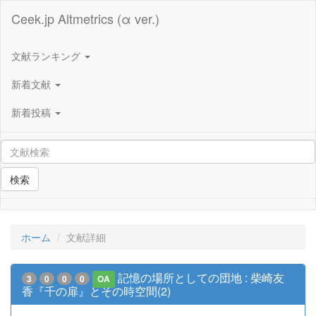
Ceek.jp Altmetrics (α ver.)
文献ランキング
新着文献
新着投稿
検索
ホーム
文献詳細
記憶の場所としての団地 : 柴崎友
3
0
0
0
OA
香『千の扉』とその時空間(2)