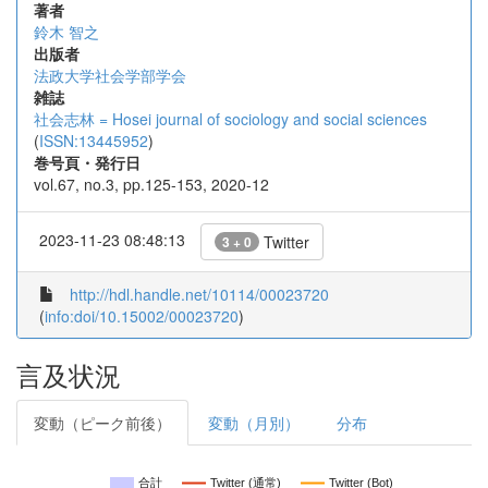
著者
鈴木 智之
出版者
法政大学社会学部学会
雑誌
社会志林 = Hosei journal of sociology and social sciences
(
ISSN:13445952
)
巻号頁・発行日
vol.67, no.3, pp.125-153, 2020-12
2023-11-23 08:48:13
Twitter
3 + 0
http://hdl.handle.net/10114/00023720
(
info:doi/10.15002/00023720
)
言及状況
変動（ピーク前後）
変動（月別）
分布
合計
Twitter (通常)
Twitter (Bot)