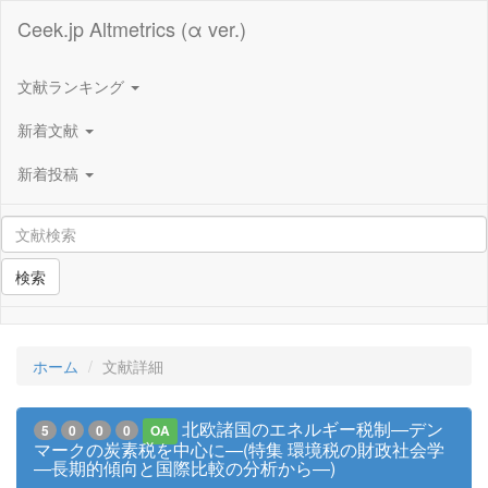
Ceek.jp Altmetrics (α ver.)
文献ランキング
新着文献
新着投稿
検索
ホーム
文献詳細
北欧諸国のエネルギー税制―デン
5
0
0
0
OA
マークの炭素税を中心に―(特集 環境税の財政社会学
―長期的傾向と国際比較の分析から―)