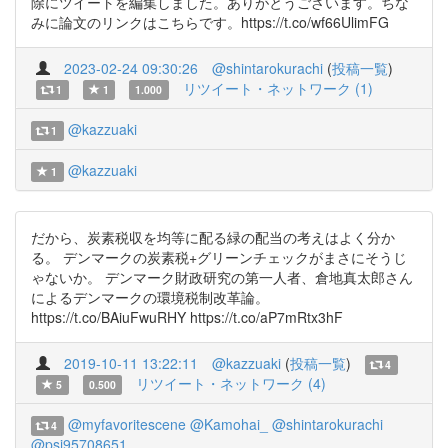
除にツイートを編集しました。ありがとうございます。ちな
みに論文のリンクはこちらです。https://t.co/wf66UlimFG
2023-02-24 09:30:26
@shintarokurachi
(
投稿一覧
)
リツイート・ネットワーク (1)
1
1
1.000
@kazzuaki
1
@kazzuaki
1
だから、炭素税収を均等に配る緑の配当の考えはよく分か
る。 デンマークの炭素税+グリーンチェックがまさにそうじ
ゃないか。 デンマーク財政研究の第一人者、倉地真太郎さん
によるデンマークの環境税制改革論。
https://t.co/BAiuFwuRHY https://t.co/aP7mRtx3hF
2019-10-11 13:22:11
@kazzuaki
(
投稿一覧
)
4
リツイート・ネットワーク (4)
5
0.500
@myfavoritescene
@Kamohai_
@shintarokurachi
4
@psj95708651