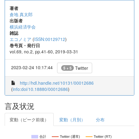
著者
倉地 真太郎
出版者
横浜経済学会
雑誌
エコノミア
(
ISSN:00129712
)
巻号頁・発行日
vol.69, no.2, pp.41-60, 2019-03-31
2023-02-24 10:17:44
Twitter
5 + 5
http://hdl.handle.net/10131/00012686
(
info:doi/10.18880/00012686
)
言及状況
変動（ピーク前後）
変動（月別）
分布
合計
Twitter (通常)
Twitter (RT)