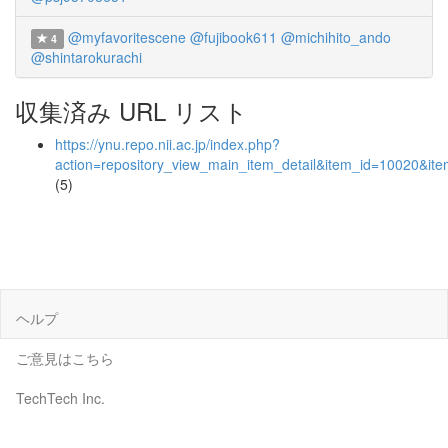
@myfavoritescene
@fujibook611
@michihito_ando
4
@shintarokurachi
収集済み URL リスト
https://ynu.repo.nii.ac.jp/index.php?
action=repository_view_main_item_detail&item_id=10020&i
(5)
ヘルプ
ご意見はこちら
TechTech Inc.