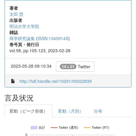
著者
太田 慧
出版者
明治大学大学院
雑誌
商学研究論集
(
ISSN:1340914X
)
巻号頁・発行日
vol.58, pp.105-123, 2023-02-28
2023-05-28 09:10:34
Twitter
14 + 21
http://hdl.handle.net/10291/00022839
言及状況
変動（ピーク前後）
変動（月別）
分布
合計
Twitter (通常)
Twitter (RT)
8