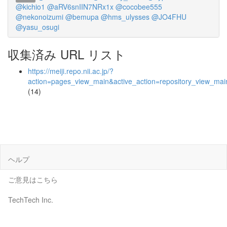
@kichio1
@aRV6snIIN7NRx1x
@cocobee555
@nekonoizumi
@bemupa
@hms_ulysses
@JO4FHU
@yasu_osugi
収集済み URL リスト
https://meiji.repo.nii.ac.jp/?
action=pages_view_main&active_action=repository_view_ma
(14)
ヘルプ
ご意見はこちら
TechTech Inc.