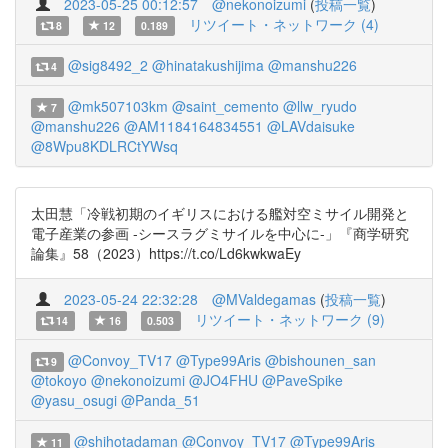
2023-05-25 00:12:57
@nekonoizumi
(
投稿一覧
)
リツイート・ネットワーク (4)
8
12
0.189
@sig8492_2
@hinatakushijima
@manshu226
4
@mk507103km
@saint_cemento
@llw_ryudo
7
@manshu226
@AM1184164834551
@LAVdaisuke
@8Wpu8KDLRCtYWsq
太田慧「冷戦初期のイギリスにおける艦対空ミサイル開発と
電子産業の参画 -シースラグミサイルを中心に-」『商学研究
論集』58（2023）https://t.co/Ld6kwkwaEy
2023-05-24 22:32:28
@MValdegamas
(
投稿一覧
)
リツイート・ネットワーク (9)
14
16
0.503
@Convoy_TV17
@Type99Aris
@bishounen_san
9
@tokoyo
@nekonoizumi
@JO4FHU
@PaveSpike
@yasu_osugi
@Panda_51
@shihotadaman
@Convoy_TV17
@Type99Aris
11