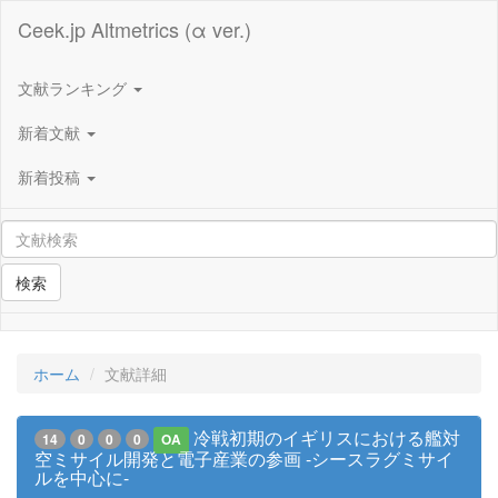
Ceek.jp Altmetrics (α ver.)
文献ランキング
新着文献
新着投稿
検索
ホーム
文献詳細
冷戦初期のイギリスにおける艦対
14
0
0
0
OA
空ミサイル開発と電子産業の参画 -シースラグミサイ
ルを中心に-