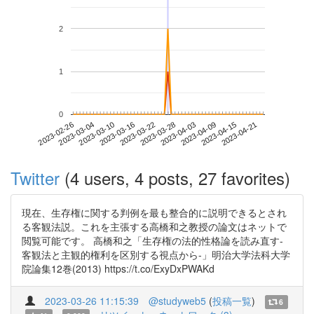
2
1
0
2023-04-15
2023-02-26
2023-03-16
2023-04-03
2023-04-21
2023-03-04
2023-03-22
2023-04-09
2023-03-10
2023-03-28
Twitter
(4 users, 4 posts, 27 favorites)
現在、生存権に関する判例を最も整合的に説明できるとされ
る客観法説。これを主張する高橋和之教授の論文はネットで
閲覧可能です。 高橋和之「生存権の法的性格論を読み直す-
客観法と主観的権利を区別する視点から-」明治大学法科大学
院論集12巻(2013) https://t.co/ExyDxPWAKd
2023-03-26 11:15:39
@studyweb5
(
投稿一覧
)
6