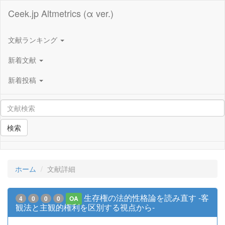
Ceek.jp Altmetrics (α ver.)
文献ランキング
新着文献
新着投稿
検索
ホーム
文献詳細
生存権の法的性格論を読み直す -客
4
0
0
0
OA
観法と主観的権利を区別する視点から-