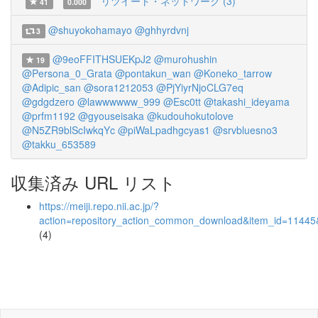
リツイート・ネットワーク (3)
41
0.000
@shuyokohamayo
@ghhyrdvnj
3
@9eoFFITHSUEKpJ2
@murohushin
19
@Persona_0_Grata
@pontakun_wan
@Koneko_tarrow
@Adipic_san
@sora1212053
@PjYiyrNjoCLG7eq
@gdgdzero
@lawwwwww_999
@Esc0tt
@takashi_ideyama
@prfm1192
@gyouseisaka
@kudouhokutolove
@N5ZR9blScIwkqYc
@piWaLpadhgcyas1
@srvbluesno3
@takku_653589
収集済み URL リスト
https://meiji.repo.nii.ac.jp/?
action=repository_action_common_download&item_id=11445&
(4)