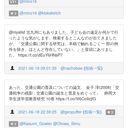
@mino16
1
@mino16
@ktsksketch
2
@niyalist 北九州にもありました。子ども会の遠足か何かで行
ったような気がします。検索するとこんなのが出てきました
が、「交通公園に関する研究は、本稿で触れるごく一 部の例
外を除き、ほとんど存在していない。」と冒頭にありまし
た。 https://t.co/dEuY6HNsP7
2021-06-19 09:01:35
@nachobee
(
投稿一覧
)
あった。交通公園の普及についての論文。 金子 淳(2008)「交
通戦争の残影 : 交通公園の誕生と普及をめぐって」 静岡大
学生涯学習教育研究 10巻 https://t.co/iV6Co9zjfG
2021-06-18 22:39:25
@geopuffer
(
投稿一覧
)
2
@Kasumi_Gowler
@Otowa_Simu
2