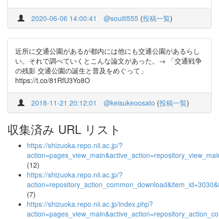
2020-06-06 14:00:41
@souiti555
(
投稿一覧
)
近所に交通公園があるが都内には他にも交通公園があるらし
い。それで調べていくとこんな論文があった。→ 「交通戦争
の残影 交通公園の誕生と普及をめぐって」
https://t.co/81RfU3Yo8O
2018-11-21 20:12:01
@keisukeoosato
(
投稿一覧
)
収集済み URL リスト
https://shizuoka.repo.nii.ac.jp/?
action=pages_view_main&active_action=repository_view_ma
(12)
https://shizuoka.repo.nii.ac.jp/?
action=repository_action_common_download&item_id=3030&i
(7)
https://shizuoka.repo.nii.ac.jp/index.php?
action=pages_view_main&active_action=repository_action_