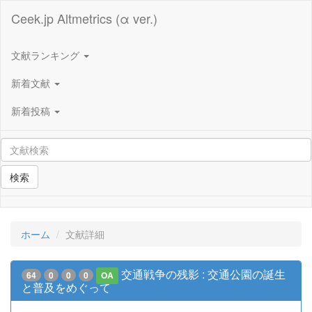
Ceek.jp Altmetrics (α ver.)
文献ランキング
新着文献
新着投稿
検索
ホーム
文献詳細
交通戦争の残影 : 交通公園の誕生
64
0
0
0
OA
と普及をめぐって