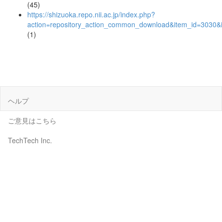
(45)
https://shizuoka.repo.nii.ac.jp/index.php?
action=repository_action_common_download&item_id=3030&i
(1)
ヘルプ
ご意見はこちら
TechTech Inc.