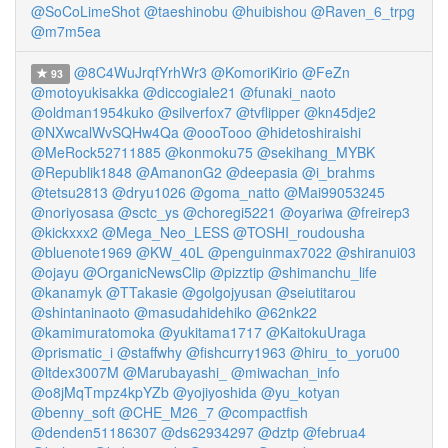
@SoCoLimeShot
@taeshinobu
@huibishou
@Raven_6_trpg
@m7m5ea
@8C4WuJrqfYrhWr3
@KomoriKirio
@FeZn
93
@motoyukisakka
@diccogiale21
@funaki_naoto
@oldman1954kuko
@silverfox7
@tvflipper
@kn45dje2
@NXwcalWvSQHw4Qa
@oooTooo
@hidetoshiraishi
@MeRock52711885
@konmoku75
@sekihang_MYBK
@Republik1848
@AmanonG2
@deepasia
@i_brahms
@tetsu2813
@dryu1026
@goma_natto
@Mai99053245
@noriyosasa
@sctc_ys
@choregi5221
@oyariwa
@freirep3
@kickxxx2
@Mega_Neo_LESS
@TOSHI_roudousha
@bluenote1969
@KW_40L
@penguinmax7022
@shiranui03
@ojayu
@OrganicNewsClip
@pizztip
@shimanchu_life
@kanamyk
@TTakasie
@golgojyusan
@seiutitarou
@shintaninaoto
@masudahidehiko
@62nk22
@kamimuratomoka
@yukitama1717
@KaitokuUraga
@prismatic_i
@staffwhy
@fishcurry1963
@hiru_to_yoru00
@ltdex3007M
@Marubayashi_
@miwachan_info
@o8jMqTmpz4kpYZb
@yojiyoshida
@yu_kotyan
@benny_soft
@CHE_M26_7
@compactfish
@denden51186307
@ds62934297
@dztp
@februa4