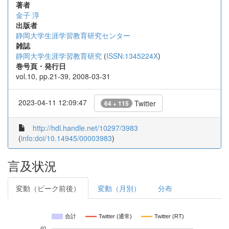
著者
金子 淳
出版者
静岡大学生涯学習教育研究センター
雑誌
静岡大学生涯学習教育研究
(
ISSN:1345224X
)
巻号頁・発行日
vol.10, pp.21-39, 2008-03-31
2023-04-11 12:09:47
Twitter
64 + 115
http://hdl.handle.net/10297/3983
(
info:doi/10.14945/00003983
)
言及状況
変動（ピーク前後）
変動（月別）
分布
合計
Twitter (通常)
Twitter (RT)
40