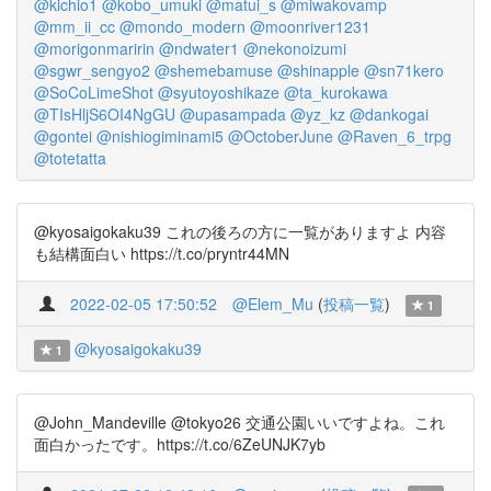
@kichio1
@kobo_umuki
@matui_s
@miwakovamp
@mm_ii_cc
@mondo_modern
@moonriver1231
@morigonmaririn
@ndwater1
@nekonoizumi
@sgwr_sengyo2
@shemebamuse
@shinapple
@sn71kero
@SoCoLimeShot
@syutoyoshikaze
@ta_kurokawa
@TIsHljS6OI4NgGU
@upasampada
@yz_kz
@dankogai
@gontei
@nishiogiminami5
@OctoberJune
@Raven_6_trpg
@totetatta
@kyosaigokaku39 これの後ろの方に一覧がありますよ 内容
も結構面白い https://t.co/pryntr44MN
2022-02-05 17:50:52
@Elem_Mu
(
投稿一覧
)
1
@kyosaigokaku39
1
@John_Mandeville @tokyo26 交通公園いいですよね。これ
面白かったです。https://t.co/6ZeUNJK7yb