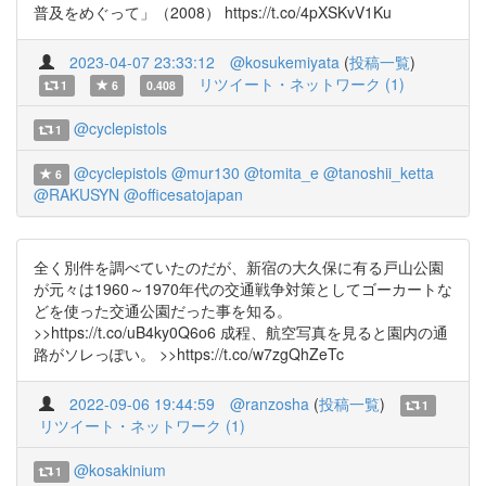
普及をめぐって」（2008） https://t.co/4pXSKvV1Ku
2023-04-07 23:33:12
@kosukemiyata
(
投稿一覧
)
リツイート・ネットワーク (1)
1
6
0.408
@cyclepistols
1
@cyclepistols
@mur130
@tomita_e
@tanoshii_ketta
6
@RAKUSYN
@officesatojapan
全く別件を調べていたのだが、新宿の大久保に有る戸山公園
が元々は1960～1970年代の交通戦争対策としてゴーカートな
どを使った交通公園だった事を知る。
>>https://t.co/uB4ky0Q6o6 成程、航空写真を見ると園内の通
路がソレっぽい。 >>https://t.co/w7zgQhZeTc
2022-09-06 19:44:59
@ranzosha
(
投稿一覧
)
1
リツイート・ネットワーク (1)
@kosakinium
1