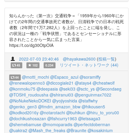
知らんかった（第一次）交通戦争＝「1959年から1960年にか
けての2年間の交通事故死亡者数が、日清戦争での日本の戦死
者数（2年間で1万7,282人）を上回ったことに端を発し、こ
の状況は一種の「戦争状態」であるとセンセーショナルに形
容されたことから一気に広まった言葉」
https://t.co/dg30OtpOIA
2022-07-03 23:40:46
@hayakawa2600
(
投稿一覧
)
リツイート・ネットワーク (44)
45
102
0.234
@motti_mochi
@Espaco_azul
@soramiffy
44
@renewalopenno3
@diccogiale21
@atays4
@cheatwolf
@konmoku75
@deepasia
@seki33
@sctc_ys
@Secondaeg
@TOSHI_roudousha
@shiranui03
@penguinmax7022
@NoNukeNekoDOKEI
@yojiyoshida
@staffwhy
@genko_gen3
@fmdm_amazon_bbw
@hikousen5
@kodkod2016y
@notarotachi
@buhikun
@hiru_to_yoru00
@dochikushosazan
@fishcurry1963
@letssaga3
@shemebamuse
@momoparadis
@perfectdoberman
@uakira2
@Mash_the_freaks
@Braunite
@kosakinium