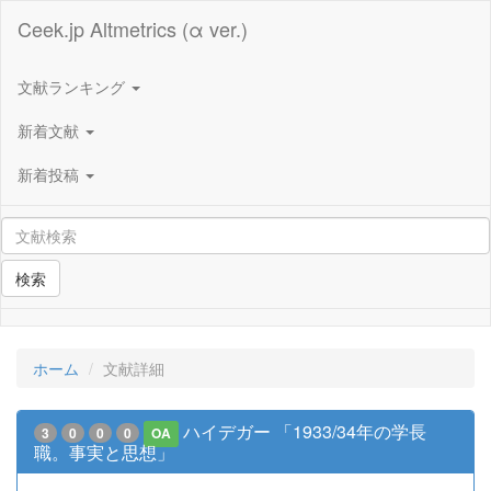
Ceek.jp Altmetrics (α ver.)
文献ランキング
新着文献
新着投稿
検索
ホーム
文献詳細
ハイデガー 「1933/34年の学長
3
0
0
0
OA
職。事実と思想」