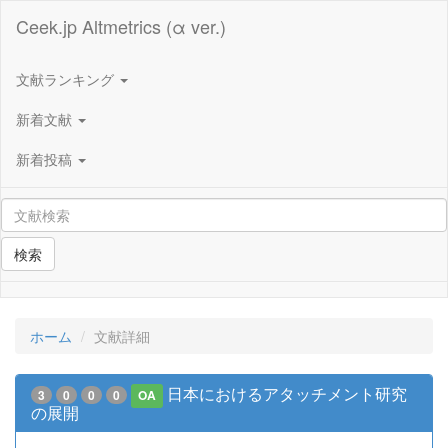
Ceek.jp Altmetrics (α ver.)
文献ランキング
新着文献
新着投稿
検索
ホーム
文献詳細
日本におけるアタッチメント研究
3
0
0
0
OA
の展開