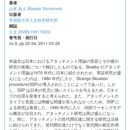
著者
山本 政人
Masato Yamamoto
出版者
学習院大学人文科学研究所
雑誌
人文
(
ISSN:18817920
)
巻号頁・発行日
no.9, pp.35-54, 2011-03-28
本論文は日本におけるアタッチメント理論の受容とその後の
研究の発展について検討したものである。Bowlby のアタッチ
メント理論は1970 年代に日本に紹介されたが、実証研究が盛
んになったのは、1980 年代に入り、Strange Situation
procedure(SSP)が導入されたことによってであった。しか
し、SSP は日本の乳児に強いストレスを与えるため、Cタイ
プの出現を促進すると考えられた。また、アタッチメントの
タイプと気質には明確な関連が見られなかったため、SSP に
よる研究は衰退した。1990 年代に入り、内的ワーキングモデ
ル概念が注目され、アタッチメント研究は再び盛んになっ
た。特に、アタッチメントの世代間伝達に関する研究は活発
に続けられてきた。世代間伝達だけでなく世代間の相互作用