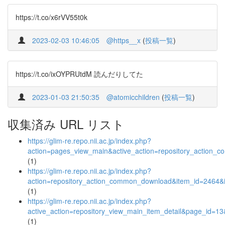
https://t.co/x6rVV55t0k
2023-02-03 10:46:05
@https__x
(
投稿一覧
)
https://t.co/ixOYPRUtdM 読んだりしてた
2023-01-03 21:50:35
@atomicchildren
(
投稿一覧
)
収集済み URL リスト
https://glim-re.repo.nii.ac.jp/index.php?
action=pages_view_main&active_action=repository_action_
(1)
https://glim-re.repo.nii.ac.jp/index.php?
action=repository_action_common_download&item_id=2464&i
(1)
https://glim-re.repo.nii.ac.jp/index.php?
active_action=repository_view_main_item_detail&page_id=
(1)