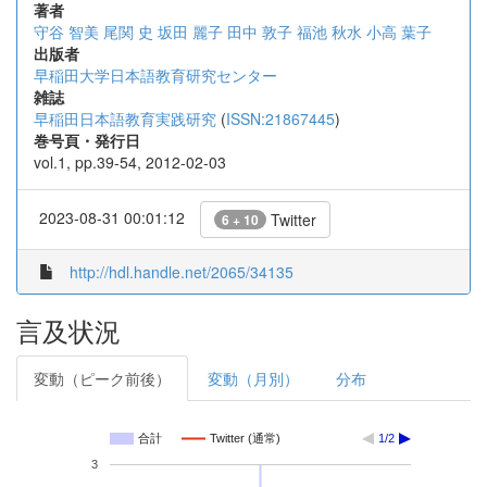
著者
守谷 智美
尾関 史
坂田 麗子
田中 敦子
福池 秋水
小高 葉子
出版者
早稲田大学日本語教育研究センター
雑誌
早稲田日本語教育実践研究
(
ISSN:21867445
)
巻号頁・発行日
vol.1, pp.39-54, 2012-02-03
2023-08-31 00:01:12
Twitter
6 + 10
http://hdl.handle.net/2065/34135
言及状況
変動（ピーク前後）
変動（月別）
分布
合計
Twitter (通常)
1/2
3