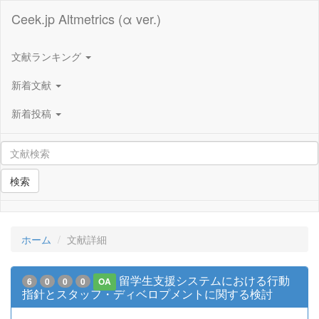
Ceek.jp Altmetrics (α ver.)
文献ランキング
新着文献
新着投稿
検索
ホーム
文献詳細
留学生支援システムにおける行動
6
0
0
0
OA
指針とスタッフ・ディベロプメントに関する検討