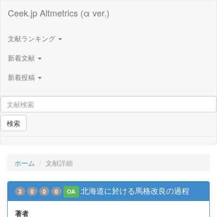
Ceek.jp Altmetrics (α ver.)
文献ランキング
新着文献
新着投稿
検索
ホーム
文献詳細
北海道に於ける馬格改良の過程
3
0
0
0
OA
著者