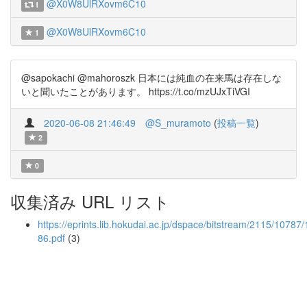
@X0W8UlRXovm6C10
1
@X0W8UlRXovm6C10
1
@sapokachi @mahoroszk 日本には純血の在来馬は存在しな
いと聞いたことがあります。 https://t.co/mzUJxTiVGI
2020-06-08 21:46:49
@S_muramoto
(
投稿一覧
)
2
0
収集済み URL リスト
https://eprints.lib.hokudai.ac.jp/dspace/bitstream/2115/10787
86.pdf
(3)