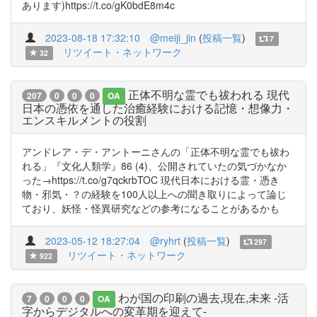
あります)https://t.co/gK0bdE8m4c
2023-08-18 17:32:10
@meiji_jin
(
投稿一覧
)
7
リツイート・ネットワーク
32
正体不明な霊でも祓われる 現代
207
0
0
0
OA
日本の憑依を通した治癒経験における記憶・想像力・
エンスキルメントの役割
アンドレア・デ・アントーニさんの「正体不明な霊でも祓わ
れる」『文化人類学』86 (4)、公開されていたの気づかなか
った→https://t.co/g7qckrbTOC 現代日本における霊・憑き
物・邪気・？の経験を100人以上への聞き取りによって論じ
ており、妖怪・怪異研究などの参考になることがあるかも
2023-05-12 18:27:04
@ryhrt
(
投稿一覧
)
297
リツイート・ネットワーク
922
わが国の印刷の過去,現在,未来 -活
7
0
0
0
OA
字からデジタルへの変革期を迎えて-