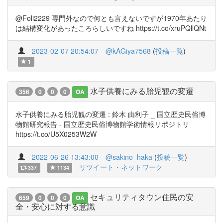
@Foli2229 専門外なので何とも言えないですが1970年あたり
は結構変化があったころらしいですね https://t.co/xruPQllQNt
2023-02-07 20:54:07
@kAGiya7568
(
投稿一覧
)
1
水子供養にみる胎児観の変遷
356
0
0
0
OA
水子供養にみる胎児観の変遷 : 鈴木 由利子 _ 国立歴史民俗博
物館研究報告 - 国立歴史民俗博物館学術情報リポジトリ
https://t.co/U5X0253W2W
2022-06-26 13:43:00
@sakino_haka
(
投稿一覧
)
リツイート・ネットワーク
337
1134
セキュリティタウン住民の安
659
0
0
0
OA
全・安心に対する意識