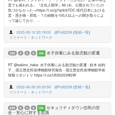
霊でも祓われる」『文化人類学』86 (4)、公開されていたの
気づかなかった→https://t.co/g7qckrbTOC 現代日本における
霊・憑き物・邪気・？の経験を100人以上への聞き取りによ
って論じており、…
2023-05-12 20:18:02
@Foli2229
(
投稿一覧
)
リツイート・ネットワーク
水子供養にみる胎児観の変遷
356
0
0
0
OA
RT @sakino_haka: 水子供養にみる胎児観の変遷 : 鈴木 由利
子 _ 国立歴史民俗博物館研究報告 - 国立歴史民俗博物館学術
情報リポジトリ https://t.co/U5X0253W2W
2022-06-26 20:20:59
@Foli2229
(
投稿一覧
)
リツイート・ネットワーク
セキュリティタウン住民の安
659
0
0
0
OA
全・安心に対する意識