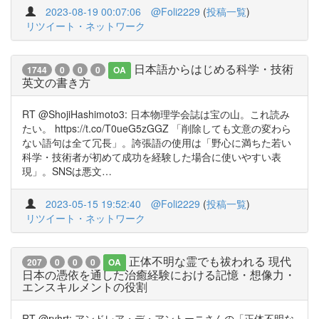
2023-08-19 00:07:06
@Foli2229
(
投稿一覧
)
リツイート・ネットワーク
日本語からはじめる科学・技術
1744
0
0
0
OA
英文の書き方
RT @ShojiHashimoto3: 日本物理学会誌は宝の山。これ読み
たい。 https://t.co/T0ueG5zGGZ 「削除しても文意の変わら
ない語句は全て冗長」。誇張語の使用は「野心に満ちた若い
科学・技術者が初めて成功を経験した場合に使いやすい表
現」。SNSは悪文…
2023-05-15 19:52:40
@Foli2229
(
投稿一覧
)
リツイート・ネットワーク
正体不明な霊でも祓われる 現代
207
0
0
0
OA
日本の憑依を通した治癒経験における記憶・想像力・
エンスキルメントの役割
RT @ryhrt: アンドレア・デ・アントーニさんの「正体不明な