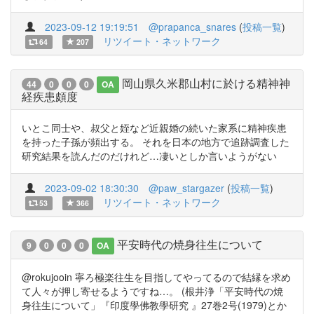
2023-09-12 19:19:51
@prapanca_snares
(
投稿一覧
)
リツイート・ネットワーク
64
207
岡山県久米郡山村に於ける精神神
44
0
0
0
OA
経疾患頗度
いとこ同士や、叔父と姪など近親婚の続いた家系に精神疾患
を持った子孫が頻出する。 それを日本の地方で追跡調査した
研究結果を読んだのだけれど…凄いとしか言いようがない
2023-09-02 18:30:30
@paw_stargazer
(
投稿一覧
)
リツイート・ネットワーク
53
366
平安時代の焼身往生について
9
0
0
0
OA
@rokujooin 寧ろ極楽往生を目指してやってるので結縁を求め
て人々が押し寄せるようですね…。 (根井浄「平安時代の焼
身往生について」『印度學佛教學研究 』27巻2号(1979)とか