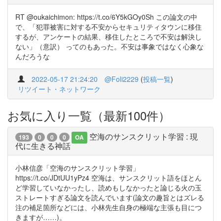
RT @oukaichimon: https://t.co/6Y5kGOy0Sh この論文の中
で、「犯罪被害に対する不安からセキュリティタウンに移住
するが、アンケートの結果、移住したところで不安は解決し
ない」（意訳） ってのもあった。不安は事象ではなく心象な
んだろうな
2022-05-17 21:24:20
@Foli2229
(
投稿一覧
)
リツイート・ネットワーク
お気に入り一覧（最新100件）
空海のサンスクリット学習 : 現
193
0
0
0
OA
代に生きる神話
小林信彦「空海のサンスクリット学習」
https://t.co/JDtUU1yPz4 空海は、サンスクリット語をほとん
ど学習していなかったし、読めもしなかったと論じる火の玉
ストレートすぎる論文を読んでいます(論文の趣旨とはズレる
注の補足箇所などには、小林先生自身の極端な主張も目につ
きますが……)。