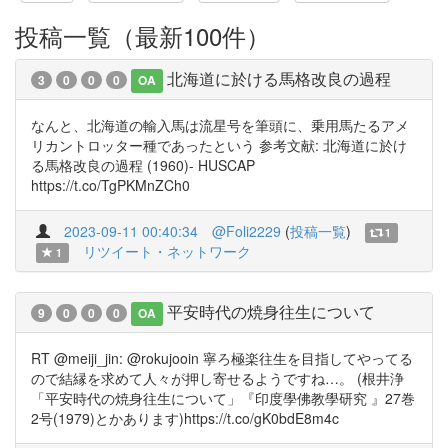
投稿一覧（最新100件）
北海道に於ける馬格改良の過程
3
0
0
0
OA
なんと、北海道の輸入馬は流星号を筆頭に、乗用馬たるアメ
リカントロッター種であったという 参考文献: 北海道に於け
る馬格改良の過程 (1960)- HUSCAP
https://t.co/TgPKMnZCh0
2023-09-11 00:40:34
@Foli2229
(
投稿一覧
)
1
リツイート・ネットワーク
1
平安時代の焼身往生について
9
0
0
0
OA
RT @meiji_jin: @rokujooin 寧ろ極楽往生を目指してやってる
ので結縁を求めて人々が押し寄せるようですね…。 (根井浄
「平安時代の焼身往生について」『印度學佛教學研究 』27巻
2号(1979)とかあります)https://t.co/gK0bdE8m4c