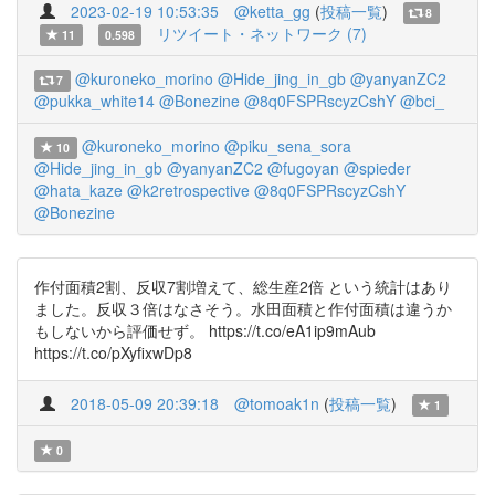
2023-02-19 10:53:35
@ketta_gg
(
投稿一覧
)
8
リツイート・ネットワーク (7)
11
0.598
@kuroneko_morino
@Hide_jing_in_gb
@yanyanZC2
7
@pukka_white14
@Bonezine
@8q0FSPRscyzCshY
@bci_
@kuroneko_morino
@piku_sena_sora
10
@Hide_jing_in_gb
@yanyanZC2
@fugoyan
@spieder
@hata_kaze
@k2retrospective
@8q0FSPRscyzCshY
@Bonezine
作付面積2割、反収7割増えて、総生産2倍 という統計はあり
ました。反収３倍はなさそう。水田面積と作付面積は違うか
もしないから評価せず。 https://t.co/eA1ip9mAub
https://t.co/pXyfixwDp8
2018-05-09 20:39:18
@tomoak1n
(
投稿一覧
)
1
0