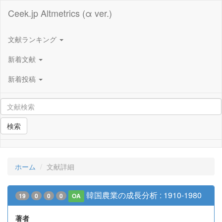
Ceek.jp Altmetrics (α ver.)
文献ランキング
新着文献
新着投稿
検索
ホーム
文献詳細
韓国農業の成長分析 : 1910-1980
19
0
0
0
OA
著者