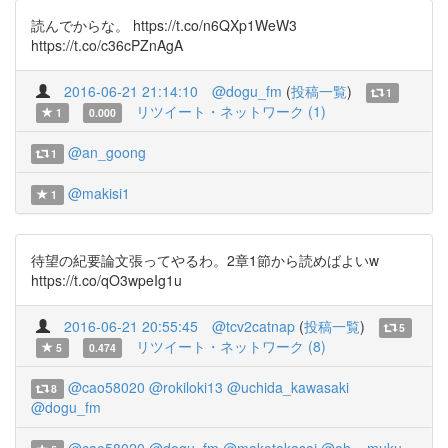
読んでからな。 https://t.co/n6QXp1WeW3
https://t.co/c36cPZnAgA
2016-06-21 21:14:10
@dogu_fm
(
投稿一覧
)
1
リツイート・ネットワーク (1)
1
0.000
@an_goong
1
@makisi1
1
待望の紀要論文張ってやるわ。2章1節から読めばよいw
https://t.co/qO3wpeIg1u
2016-06-21 20:55:45
@tcv2catnap
(
投稿一覧
)
5
リツイート・ネットワーク (8)
5
0.474
@cao58020
@rokiloki13
@uchida_kawasaki
8
@dogu_fm