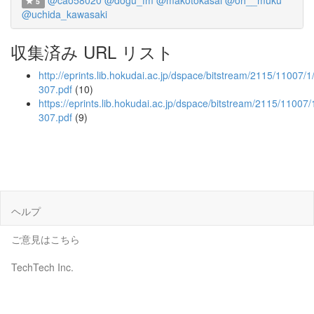
@cao58020
@dogu_fm
@makotokasai
@oh__muku
5
@uchida_kawasaki
収集済み URL リスト
http://eprints.lib.hokudai.ac.jp/dspace/bitstream/2115/11007/
307.pdf
(10)
https://eprints.lib.hokudai.ac.jp/dspace/bitstream/2115/11007
307.pdf
(9)
ヘルプ
ご意見はこちら
TechTech Inc.