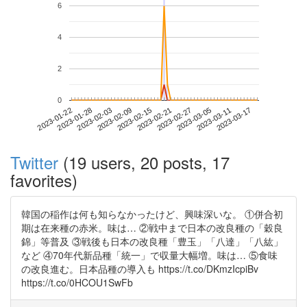
6
4
2
0
2023-03-11
2023-01-22
2023-02-09
2023-02-27
2023-03-17
2023-01-28
2023-02-15
2023-03-05
2023-02-03
2023-02-21
Twitter
(19 users, 20 posts, 17
favorites)
韓国の稲作は何も知らなかったけど、興味深いな。 ①併合初
期は在来種の赤米。味は… ②戦中まで日本の改良種の「穀良
錦」等普及 ③戦後も日本の改良種「豊玉」「八達」「八紘」
など ④70年代新品種「統一」で収量大幅増。味は… ⑤食味
の改良進む。日本品種の導入も https://t.co/DKmzIcpiBv
https://t.co/0HCOU1SwFb