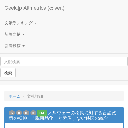
Ceek.jp Altmetrics (α ver.)
文献ランキング
新着文献
新着投稿
検索
ホーム
文献詳細
ノルウェーの移民に対する言語政
6
0
0
0
OA
策の転換 : 「脱商品化」と矛盾しない移民の統合