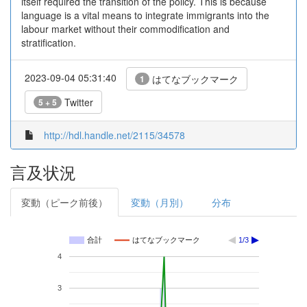
itself required the transition of the policy. This is because
language is a vital means to integrate immigrants into the
labour market without their commodification and
stratification.
2023-09-04 05:31:40
はてなブックマーク
1
Twitter
5 + 5
http://hdl.handle.net/2115/34578
言及状況
変動（ピーク前後）
変動（月別）
分布
合計
はてなブックマーク
1/3
4
3