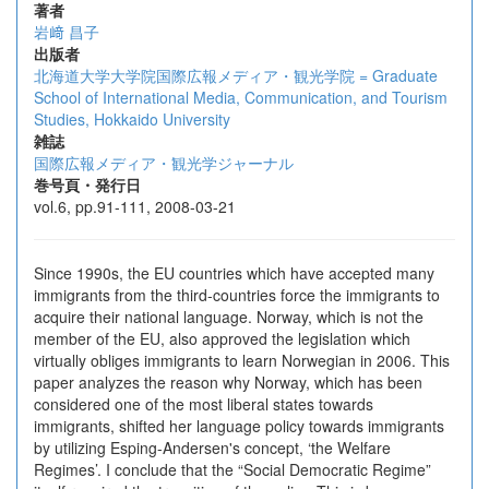
著者
岩﨑 昌子
出版者
北海道大学大学院国際広報メディア・観光学院 = Graduate
School of International Media, Communication, and Tourism
Studies, Hokkaido University
雑誌
国際広報メディア・観光学ジャーナル
巻号頁・発行日
vol.6, pp.91-111, 2008-03-21
Since 1990s, the EU countries which have accepted many
immigrants from the third-countries force the immigrants to
acquire their national language. Norway, which is not the
member of the EU, also approved the legislation which
virtually obliges immigrants to learn Norwegian in 2006. This
paper analyzes the reason why Norway, which has been
considered one of the most liberal states towards
immigrants, shifted her language policy towards immigrants
by utilizing Esping-Andersen's concept, ‘the Welfare
Regimes’. I conclude that the “Social Democratic Regime”