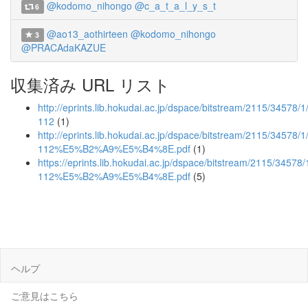
@kodomo_nihongo
@c_a_t_a_l_y_s_t
6
@ao13_aothirteen
@kodomo_nihongo
3
@PRACAdaKAZUE
収集済み URL リスト
http://eprints.lib.hokudai.ac.jp/dspace/bitstream/2115/34578/
112
(1)
http://eprints.lib.hokudai.ac.jp/dspace/bitstream/2115/34578/
112%E5%B2%A9%E5%B4%8E.pdf
(1)
https://eprints.lib.hokudai.ac.jp/dspace/bitstream/2115/34578
112%E5%B2%A9%E5%B4%8E.pdf
(5)
ヘルプ
ご意見はこちら