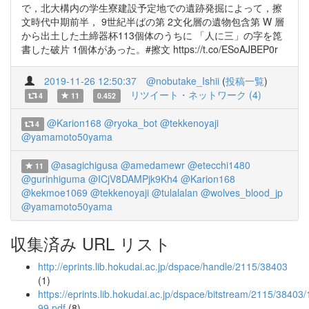
で，北大構内の学生寮建設予定地での遺跡発掘によって，擦
文時代中期前半， 9世紀半ばの第 2文化層の遺物包含第 W 層
から出土した土締器杯113個体のうちに 「人に三」の字を箆
書した破片 1個体があった。#擦文 https://t.co/ESoAJBEP0r
2019-11-26 12:50:37
@nobutake_Ishii
(
投稿一覧
)
リツイート・ネットワーク (4)
4
11
0.452
@Karion168
@ryoka_bot
@tekkenoyaji
4
@yamamoto50yama
@asagichigusa
@amedamewr
@etecchi1480
11
@gurinhiguma
@ICjV8DAMPjk9Kh4
@Karion168
@kekmoe1069
@tekkenoyaji
@tulalalan
@wolves_blood_jp
@yamamoto50yama
収集済み URL リスト
http://eprints.lib.hokudai.ac.jp/dspace/handle/2115/38403
(1)
https://eprints.lib.hokudai.ac.jp/dspace/bitstream/2115/38403
99.pdf
(8)