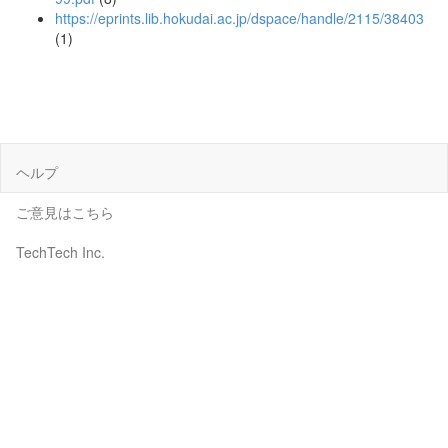
https://eprints.lib.hokudai.ac.jp/dspace/handle/2115/38403
(1)
ヘルプ
ご意見はこちら
TechTech Inc.