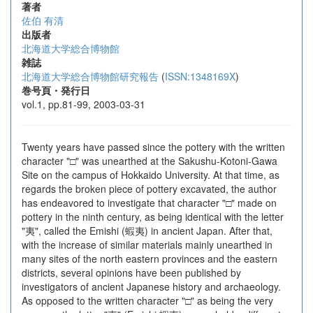
著者
佐伯 有清
出版者
北海道大学総合博物館
雑誌
北海道大学総合博物館研究報告
(
ISSN:1348169X
)
巻号頁・発行日
vol.1, pp.81-99, 2003-03-31
Twenty years have passed since the pottery with the written
character "□" was unearthed at the Sakushu-Kotoni-Gawa
Site on the campus of Hokkaido University. At that time, as
regards the broken piece of pottery excavated, the author
has endeavored to investigate that character "□" made on
pottery in the ninth century, as being identical with the letter
"夷", called the Emishi (蝦夷) in ancient Japan. After that,
with the increase of similar materials mainly unearthed in
many sites of the north eastern provinces and the eastern
districts, several opinions have been published by
investigators of ancient Japanese history and archaeology.
As opposed to the written character "□" as being the very