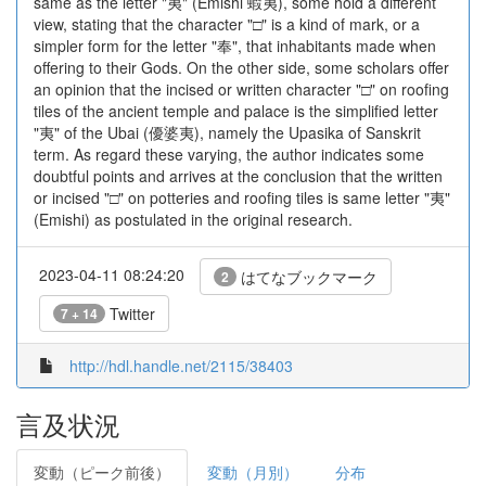
same as the letter "夷" (Emishi 蝦夷), some hold a different
view, stating that the character "□" is a kind of mark, or a
simpler form for the letter "奉", that inhabitants made when
offering to their Gods. On the other side, some scholars offer
an opinion that the incised or written character "□" on roofing
tiles of the ancient temple and palace is the simplified letter
"夷" of the Ubai (優婆夷), namely the Upasika of Sanskrit
term. As regard these varying, the author indicates some
doubtful points and arrives at the conclusion that the written
or incised "□" on potteries and roofing tiles is same letter "夷"
(Emishi) as postulated in the original research.
2023-04-11 08:24:20
はてなブックマーク
2
Twitter
7 + 14
http://hdl.handle.net/2115/38403
言及状況
変動（ピーク前後）
変動（月別）
分布