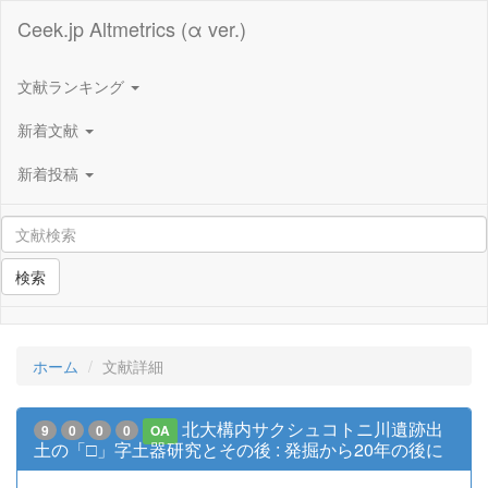
Ceek.jp Altmetrics (α ver.)
文献ランキング
新着文献
新着投稿
検索
ホーム
文献詳細
北大構内サクシュコトニ川遺跡出
9
0
0
0
OA
土の「□」字土器研究とその後 : 発掘から20年の後に