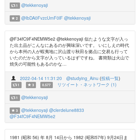
@tekkenoyaji
1
@IbDA0FvzcUmF0lF
@tekkenoyaji
2
@F34fC9F4NEMW5e2 @tekkenoyaji 似たような文字が入っ
た出土品がこんなにあるのが興味深いです。 いにしえの時代
から本州の人が蝦夷地に沢山渡り秋田を拠点に交易も行って
いたのだから文字が入っているはずですね。 書簡類は火山で
焼失の可能性もあるのかな…
2022-04-14 11:31:20
@studying_Ainu
(
投稿一覧
)
リツイート・ネットワーク (1)
1
3
0.577
@tekkenoyaji
1
@tekkenoyaji
@clerdelune8833
3
@F34fC9F4NEMW5e2
1981 (昭和 56) 年 8月 14日から 1982 (昭和57年) 9月24日ま