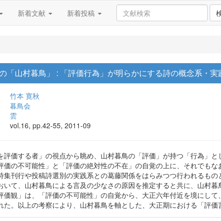
新着文献
新着投稿
の「山村暮鳥」 : 「評価行為」が明らかにする詩の概念系・
竹本 寛秋
暮鳥会
雲
vol.16, pp.42-55, 2011-09
を評価する者」の視点から眺め、山村暮鳥の「評価」が持つ「行為」と
評価の不可能性」と「評価の絶対性の不在」の自覚の上に、それでもな
詩集刊行や投稿詩選別の実践系との葛藤関係をはらみつつ行われるもの
おいて、山村暮鳥による言及の少なさの原因を推定すると共に、山村暮
評価観」は、「評価の不可能性」の自覚から、大正六年付近を境にして
れた。以上の考察により、山村暮鳥を軸とした、大正期における「評価