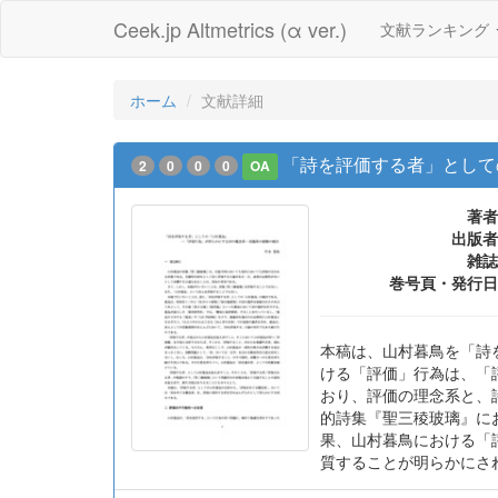
Ceek.jp Altmetrics (α ver.)
文献ランキング
ホーム
文献詳細
「詩を評価する者」として
2
0
0
0
OA
著者
出版者
雑誌
巻号頁・発行日
本稿は、山村暮鳥を「詩
ける「評価」行為は、「
おり、評価の理念系と、
的詩集『聖三稜玻璃』に
果、山村暮鳥における「
質することが明らかにさ