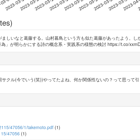
2023-03-28
2023-03-31
2023-04
-03-07
2
2023-03-10
2023-03-13
2023-03-16
2023-03-19
2023-03-22
2023-03-25
tes)
がましいなと葛藤する。山村暮鳥という方も似た葛藤があったよう。し
明らかにする詩の概念系・実践系の様態の検討 https://t.co/xxmDw
同サクル(今でいう(笑))やってたよね、何か関係性ないの？って思
m/2115/47056/1/takemoto.pdf
(1)
2115/47056
(1)