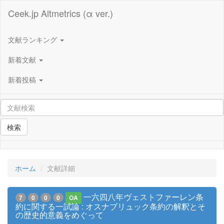
Ceek.jp Altmetrics (α ver.)
文献ランキング
新着文献
新着投稿
検索
ホーム
文献詳細
一六四八年ヴェストファーレン条
7
0
0
0
OA
約に関する一試論 : オスナブリュック条約の解釈とそ
の歴史的意義をめぐって