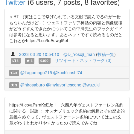
Twitter
(6 users, 7 posts, 8 favorites)
＞RT （実はここで挙げられている文献で読んでるのが一冊
もないんだけど…）ウェストファリア神話の内容と偶像破壊
がどうすすんできたかについてこの中澤先生のブックガイド
は参考になると思います。あとネットですぐ読めるものだと
これとかhttps://t.co/fuAuwgI5et
2023-03-20 10:54:10
@D_Yosoji_man
(
投稿一覧
)
リツイート・ネットワーク (3)
3
3
0.000
@Tagomago715
@kuchinashi74
3
@hirosaburo
@myfavoritescene
@wuzuki_
3
https://t.co/aPsrnKxEJp ｢一六四八年ヴェストファーレン条約
に関する一試論 ： オスナブリュック条約の解釈とその歴史的
意義をめぐって｣ ヴェストファーレン条約についてはこの文
章がわりとわかりやすかったので読んでみてね