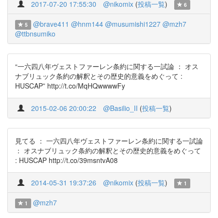
2017-07-20 17:55:30
@nikomix
(
投稿一覧
)
6
@brave411
@hnm144
@musumishi1227
@mzh7
5
@ttbnsumiko
“一六四八年ヴェストファーレン条約に関する一試論 ： オス
ナブリュック条約の解釈とその歴史的意義をめぐって :
HUSCAP” http://t.co/MqHQwwwwFy
2015-02-06 20:00:22
@Basilio_II
(
投稿一覧
)
見てる ： 一六四八年ヴェストファーレン条約に関する一試論
： オスナブリュック条約の解釈とその歴史的意義をめぐって
: HUSCAP http://t.co/39msntvA08
2014-05-31 19:37:26
@nikomix
(
投稿一覧
)
1
@mzh7
1