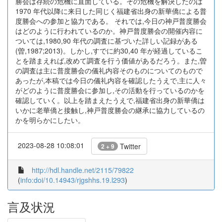
勝会は存続の危機に直面している。その危機を解決したのは
1970 年代以降に来日した同じく福建省出身の新華僑による普
度勝会への参加と協力である。 それでは,今日の神戸普度勝会
はどのように行われているのか。神戸普度勝会の開催内容に
ついては,1980,90 年代の調査に基づいた詳しい記録がある
(曽,1987;2013)。しかし,すでに約30,40 年が経過しているこ
とを踏まえれば,改めて調査を行う価値があるだろう。また,曽
の調査は主に普度勝会の儀礼内容そのものについてのもので
あったが,本稿では今日の儀礼内容を確認したうえで,主に人々
がどのように普度勝会に参加し,その活動を行っているのかを
確認していく。以上を踏まえたうえで,福建省出身の新華僑は
いかに老華僑と接触し,神戸普度勝会の継承に協力しているの
かを明らかにしたい。
2023-08-28 10:08:01
Twitter
2 + 9
http://hdl.handle.net/2115/79822
(
info:doi/10.14943/rjgshhs.19.l293
)
言及状況