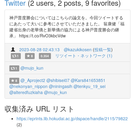
Twitter
(2 users, 2 posts, 9 favorites)
神戸普度勝会についてはこちらの論文を。今回ツイートする
にあたって大いに参考にさせていただきました。 翁康健「福
建省出身の老華僑と新華僑の協力による神戸普度勝会の継
承」 https://t.co/RvO3kbcVdw
2023-08-28 02:43:13
@kazukikosen
(
投稿一覧
)
リツイート・ネットワーク (1)
1
8
0.354
@mujo_kun
1
@_Aproject2
@shibisei07
@Kars841653851
8
@nekonyan_nippon
@niningasih
@tenkyu_19_sei
@alteredfuzkiaha
@mujo_kun
収集済み URL リスト
https://eprints.lib.hokudai.ac.jp/dspace/handle/2115/79822
(2)