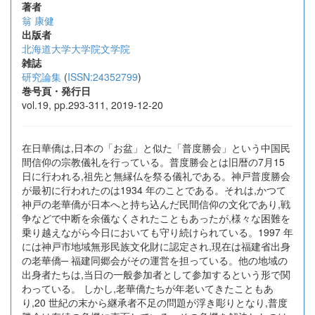
著者
翁 康健
出版者
北海道大学大学院文学院
雑誌
研究論集
(
ISSN:24352799
)
巻号頁・発行日
vol.19, pp.293-311, 2019-12-20
在日華僑は,日本の「お盆」と似た「普度勝会」という中国民
間信仰の宗教儀礼を行っている。普度勝会とは旧暦の7月15
日に行われる,祖先と無縁仏を祭る儀礼である。神戸普度勝会
が最初に行われたのは1934 年のことである。それは,かつて
神戸の老華僑が日本へと持ち込んだ民間信仰の文化であり,戦
争などで中断を余儀なくされたこともあったが,様々な困難を
乗り越えながら今日においても守り続けられている。1997 年
には神戸市地域無形民族文化財に認定され,現在は福建省出身
の老華僑─ 福建同郷会がその運営を担っている。他の地域の
出身者たちは,当日の一般参加者として参加するという形で関
わっている。 しかし,老華僑たちが年老いてきたこともあ
り,20 世紀の末から継承者不足の問題が浮き彫りとなり,普度