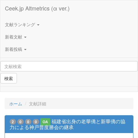
Ceek.jp Altmetrics (α ver.)
文献ランキング
新着文献
新着投稿
検索
ホーム
文献詳細
福建省出身の老華僑と新華僑の協
2
0
0
0
OA
力による神戸普度勝会の継承