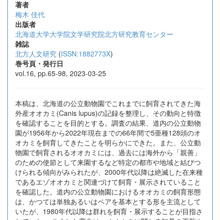
著者
梅木 佳代
出版者
北海道大学大学院文学研究院北方研究教育センター
雑誌
北方人文研究
(
ISSN:1882773X
)
巻号頁・発行日
vol.16, pp.65-98, 2023-03-25
本稿は、北海道の公立動物園でこれまでに飼育されてきた海
外産オオカミ(Canis lupus)の記録を整理し、その動向と特徴
を確認することを目的とする。調査の結果、道内の公立動物
園が1956年から2022年現在までの66年間で5亜種128頭のオ
オカミを飼育してきたことを明らかにできた。また、公立動
物園で飼育されるオオカミには、過去には海外から「親善」
のための使節として来園するなど特定の都市や地域と結びつ
けられる傾向がみられたが、2000年代以降は絶滅した在来種
であるエゾオオカミと関連づけて飼育・展示されていること
を確認した。道内の公立動物園におけるオオカミの飼育形態
は、かつては単独あるいはペアを基本とする形を主流として
いたが、1980年代以降は群れを飼育・展示することが目指さ