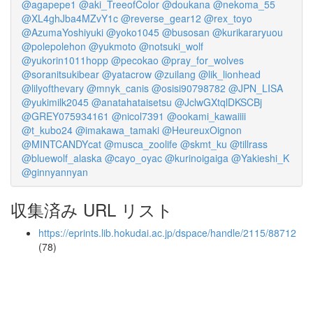
@agapepe1
@aki_TreeofColor
@doukana
@nekoma_55
@XL4ghJba4MZvY1c
@reverse_gear12
@rex_toyo
@AzumaYoshiyuki
@yoko1045
@busosan
@kurikararyuou
@polepolehon
@yukmoto
@notsuki_wolf
@yukorin1011hopp
@pecokao
@pray_for_wolves
@soranitsukibear
@yatacrow
@zuilang
@lik_lionhead
@lilyofthevary
@mnyk_canis
@osisi90798782
@JPN_LISA
@yukimilk2045
@anatahataisetsu
@JclwGXtqlDKSCBj
@GREY075934161
@nicol7391
@ookami_kawaiiii
@t_kubo24
@imakawa_tamaki
@HeureuxOignon
@MINTCANDYcat
@musca_zoolife
@skmt_ku
@tillrass
@bluewolf_alaska
@cayo_oyac
@kurinoigaiga
@Yakieshi_K
@ginnyannyan
収集済み URL リスト
https://eprints.lib.hokudai.ac.jp/dspace/handle/2115/88712
(78)