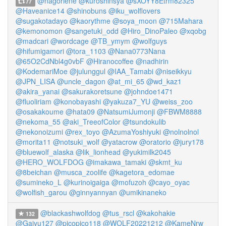
@nagoriene
@kuroshinsya
@sXOYY8Etrm82325
77
@Haveanice14
@shinobuns
@iku_wolflovers
@sugakotadayo
@kaorythme
@soya_moon
@715Mahara
@kemonomon
@sangetuki_odd
@Hiro_DinoPaleo
@xqobg
@madcari
@wordcage
@TB_ymym
@wolfguys
@hifumigamori
@tora_1103
@Nana0773Nana
@65O2CdNbl4g0vbF
@Hiranocoffee
@nadhirin
@KodemariMoe
@julunggul
@IAA_Tamabi
@niseikkyu
@JPN_LISA
@uncle_dagon
@at_mi_65
@wd_kaz1
@akira_yanai
@sakurakoretsune
@johndoe1471
@fluoliriam
@konobayashi
@yakuza7_YU
@weiss_zoo
@osakakoume
@hata09
@NatsumiJumonji
@FBWM8888
@nekoma_55
@aki_TreeofColor
@tsundokulib
@nekonoizumi
@rex_toyo
@AzumaYoshiyuki
@nolnolnol
@morita11
@notsuki_wolf
@yatacrow
@oratorio
@jury178
@bluewolf_alaska
@lik_lionhead
@yukimilk2045
@HERO_WOLFDOG
@imakawa_tamaki
@skmt_ku
@8beichan
@musca_zoolife
@kagetora_edomae
@sumineko_L
@kurinoigaiga
@mofuzoh
@cayo_oyac
@wolfish_garou
@ginnyannyan
@umikinaneko
@blackashwolfdog
@tus_rscl
@kakohakie
132
@Gajyu127
@picopico118
@WOLF20221212
@KameNrw