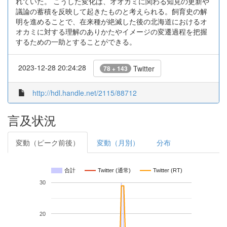
れていた。 こうした変化は、オオカミに関わる知見の更新や
議論の蓄積を反映して起きたものと考えられる。飼育史の解
明を進めることで、在来種が絶滅した後の北海道におけるオ
オカミに対する理解のありかたやイメージの変遷過程を把握
するための一助とすることができる。
2023-12-28 20:24:28
Twitter
78 + 143
http://hdl.handle.net/2115/88712
言及状況
変動（ピーク前後）
変動（月別）
分布
合計
Twitter (通常)
Twitter (RT)
30
20