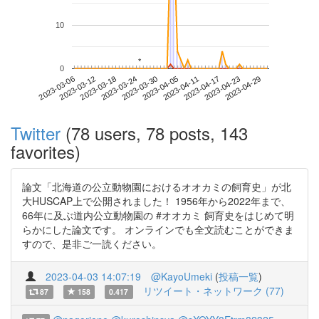
10
*
*
0
2023-04-23
2023-03-06
2023-03-24
2023-04-11
2023-04-29
2023-03-12
2023-03-30
2023-04-17
2023-03-18
2023-04-05
Twitter
(78 users, 78 posts, 143
favorites)
論文「北海道の公立動物園におけるオオカミの飼育史」が北
大HUSCAP上で公開されました！ 1956年から2022年まで、
66年に及ぶ道内公立動物園の #オオカミ 飼育史をはじめて明
らかにした論文です。 オンラインでも全文読むことができま
すので、是非ご一読ください。
2023-04-03 14:07:19
@KayoUmeki
(
投稿一覧
)
リツイート・ネットワーク (77)
87
158
0.417