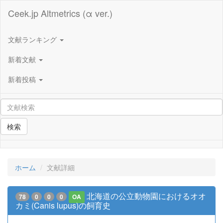
Ceek.jp Altmetrics (α ver.)
文献ランキング
新着文献
新着投稿
検索
ホーム
文献詳細
北海道の公立動物園におけるオオ
78
0
0
0
OA
カミ(Canis lupus)の飼育史