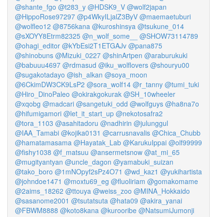
@shante_fgo
@t283_y
@HDSK9_V
@wolf2japan
@HippoRose97297
@p4WkyILjalZ3ByV
@maemaetuburi
@wolfleo12
@8756kana
@kuroshinsya
@tsukune_014
@sXOYY8Etrm82325
@n_wolf_some__
@SHOW73114789
@ohagi_editor
@kYbEsi2T1ETGAJv
@pana875
@shinobuns
@Mizuki_0227
@shinArtpen
@araburukuki
@babuuu4697
@rdmasud
@iku_wolflovers
@shouryu00
@sugakotadayo
@ish_alkan
@soya_moon
@6CkimDW3CK9LsP2
@sora_wolf14
@r_tanny
@tumi_tuki
@Hiro_DinoPaleo
@okirakgokurak
@SH_10wheeler
@xqobg
@madcari
@sangetuki_odd
@wolfguys
@ha8na7o
@hifumigamori
@let_it_start_up
@nekotosafra2
@tora_1103
@asahitadoru
@nadhirin
@julunggul
@IAA_Tamabi
@kojika0131
@carrusnavalis
@Chica_Chubb
@hamatamasama
@Hayatak_Lab
@KarukuIppai
@olf99999
@fishy1038
@f_matsuu
@ansermetsnow
@at_mi_65
@mugityantyan
@uncle_dagon
@yamabuki_suizan
@tako_boro
@1mNOpyf2sPz4O71
@wd_kaz1
@yukihartista
@johndoe1471
@moxtu69_eg
@fluoliriam
@gomakomame
@2aims_18262
@ttouya
@weiss_zoo
@MINA_Hokkaido
@sasanome2001
@tsutatsuta
@hata09
@akira_yanai
@FBWM8888
@koto8kana
@kurooribe
@NatsumiJumonji