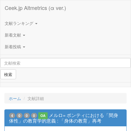
Ceek.jp Altmetrics (α ver.)
文献ランキング
新着文献
新着投稿
検索
ホーム
文献詳細
メルロ= ポンティにおける「間身
4
0
0
0
OA
体性」の教育学的意義 : 「身体の教育」再考