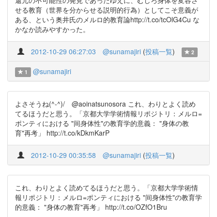
還元の不可能性の発見であったゆえに、むしろ身体を変容さ
せる教育（世界を分からせる説明的行為）としてこそ意義が
ある、という奥井氏のメルロ的教育論http://t.co/tcOlG4Cu な
かなか読みやすかった。
2012-10-29 06:27:03
@sunamajiri
(
投稿一覧
)
2
@sunamajiri
1
よさそうね(^-^)/ @aoinatsunosora これ、わりとよく読め
てるほうだと思う。「京都大学学術情報リポジトリ：メルロ=
ポンティにおける "间身体性"の教育学的意義： "身体の教
育"再考」 http://t.co/kDkmKarP
2012-10-29 00:35:58
@sunamajiri
(
投稿一覧
)
これ、わりとよく読めてるほうだと思う。「京都大学学術情
報リポジトリ：メルロ=ポンティにおける "间身体性"の教育学
的意義： "身体の教育"再考」 http://t.co/OZfO1Bru