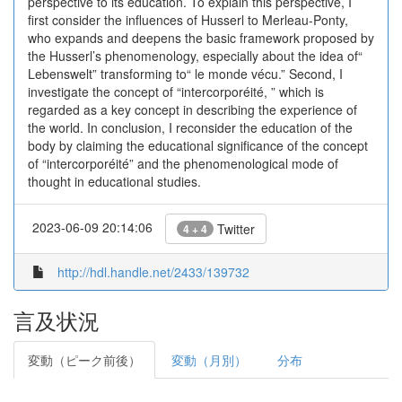
perspective to its education. To explain this perspective, I
first consider the influences of Husserl to Merleau-Ponty,
who expands and deepens the basic framework proposed by
the Husserl’s phenomenology, especially about the idea of“
Lebenswelt” transforming to“ le monde vécu.” Second, I
investigate the concept of “intercorporéité, ” which is
regarded as a key concept in describing the experience of
the world. In conclusion, I reconsider the education of the
body by claiming the educational significance of the concept
of “intercorporéité” and the phenomenological mode of
thought in educational studies.
2023-06-09 20:14:06
Twitter
4 + 4
http://hdl.handle.net/2433/139732
言及状況
変動（ピーク前後）
変動（月別）
分布