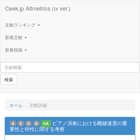
Ceek.jp Altmetrics (α ver.)
文献ランキング
新着文献
新着投稿
検索
ホーム
文献詳細
ピアノ演奏における離鍵速度の重
4
0
0
0
OA
要性と特性に関する考察