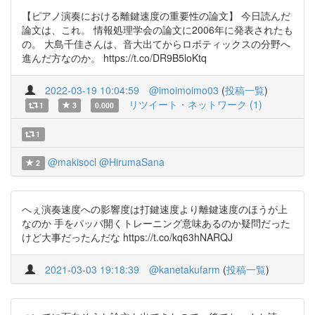
【ピアノ演奏における離鍵速度の重要性の論文】 今日読んだ
論文は、これ。 情報処理学会の論文に2006年に発表されたも
の。 大島千佳さんは、音大出てからロボティックスの分野へ
進んだ方なのか。 https://t.co/DR9B5loKtq
2022-03-19 10:04:59
@imoimoimo03
(
投稿一覧
)
リツイート・ネットワーク (1)
1
3
0.000
1
@makisocl
@HirumaSana
2
へぇ演奏速度への影響度は打鍵速度より離鍵速度のほうが上
なのか 手をパッパ開くトレーニング意味あるのか疑問だった
けど大事だったんだな https://t.co/kq63hNARQJ
2021-03-03 19:18:39
@kanetakufarm
(
投稿一覧
)