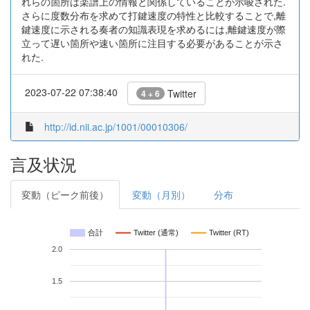
れらの箇所は楽譜上の情報と関係していることが示唆された.
さらに度数分布を求めて打鍵速度の特性と比較することで,離
鍵速度に示される奏者の知識表現を求めるには,離鍵速度が際
立って遅い箇所や速い箇所に注目する必要があることが示さ
れた.
2023-07-22 07:38:40
Twitter
4 + 6
http://id.nii.ac.jp/1001/00010306/
言及状況
変動（ピーク前後）
変動（月別）
分布
合計
Twitter (通常)
Twitter (RT)
2.0
1.5