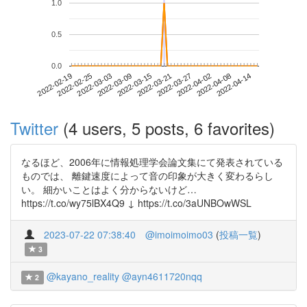
1.0
0.5
0.0
2022-04-08
2022-02-19
2022-03-09
2022-03-27
2022-04-14
2022-02-25
2022-03-15
2022-04-02
2022-03-03
2022-03-21
Twitter
(4 users, 5 posts, 6 favorites)
なるほど、2006年に情報処理学会論文集にて発表されている
ものでは、 離鍵速度によって音の印象が大きく変わるらし
い。 細かいことはよく分からないけど…
https://t.co/wy75lBX4Q9 ↓ https://t.co/3aUNBOwWSL
2023-07-22 07:38:40
@imoimoimo03
(
投稿一覧
)
3
@kayano_reality
@ayn4611720nqq
2