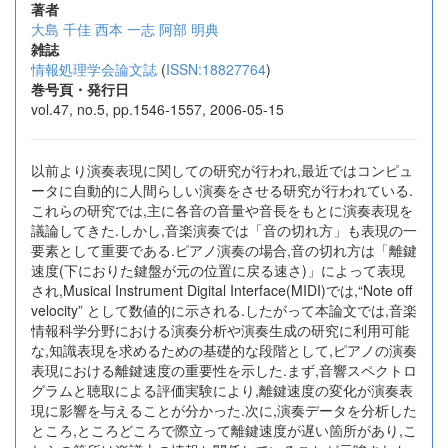
著者
大島 千佳
西本 一志
阿部 明典
雑誌
情報処理学会論文誌
(
ISSN:18827764
)
巻号頁・発行日
vol.47, no.5, pp.1546-1557, 2006-05-15
以前より演奏表現に関しての研究が行われ,最近ではコンピュ
ータに自動的に人間らしい演奏をさせる研究が行われている.
これらの研究では,主に各音の音量や音長をもとに演奏表現を
議論してきた.しかし,音楽演奏では「音の切れ方」も表現の一
要素として重要である.ピアノ演奏の場合,音の切れ方は「離鍵
速度(下におりた鍵盤が元の位置に戻る速さ)」によって表現
され,Musical Instrument Digital Interface(MIDI)では,“Note off
velocity” として数値的に示される.したがって本論文では,音楽
情報科学分野における演奏分析や演奏生成の研究に利用可能
な,知識表現を求めるための基礎的な段階として,ピアノの演奏
表現における離鍵速度の重要性を示した.まず,音響スペクトロ
グラムと聴取による評価実験により,離鍵速度の変化が演奏表
現に影響を与えることが分かった.次に,演奏データを分析した
ところ,ところどころで際立って離鍵速度が遅い箇所があり,こ