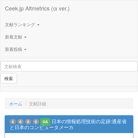
Ceek.jp Altmetrics (α ver.)
文献ランキング
新着文献
新着投稿
検索
ホーム
文献詳細
日本の情報処理技術の足跡:通産省
4
0
0
0
OA
と日本のコンピュータメーカ