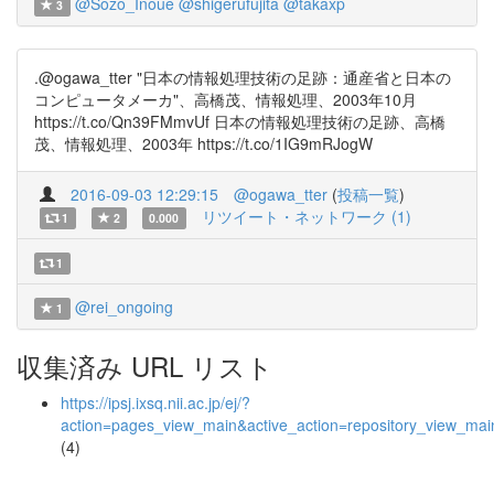
@Sozo_Inoue
@shigerufujita
@takaxp
3
.@ogawa_tter "日本の情報処理技術の足跡：通産省と日本の
コンピュータメーカ"、高橋茂、情報処理、2003年10月
https://t.co/Qn39FMmvUf 日本の情報処理技術の足跡、高橋
茂、情報処理、2003年 https://t.co/1IG9mRJogW
2016-09-03 12:29:15
@ogawa_tter
(
投稿一覧
)
リツイート・ネットワーク (1)
1
2
0.000
1
@rei_ongoing
1
収集済み URL リスト
https://ipsj.ixsq.nii.ac.jp/ej/?
action=pages_view_main&active_action=repository_view_ma
(4)