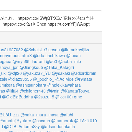
s://t.co/ISWjQTrXG7 高校の時に(当時
1XICncn https://t.co/nYFjWAibpt
us21627082
@Schalst_Gluesen
@itnmnkrwljtks
nonymous_afroX
@edu_tachikawa
@tucan
egaea
@myu65_laurant
@ao3
@aoba_mio
hoya_jpn
@Jiangkou5
@Taka_Katagiri
iki
@kfjt20
@yakuza7_YU
@ysakaki
@adbirdbrain
zaki
@diaz33o55
@_pochio_
@AoiMoe
@r9mata
umikeita
@ashitsunokara
@hidekikawahara
yas
@lili64
@chiloner443
@ivnin
@KanataTouya
i
@OldBigBuddha
@2suzu_5
@jcc1001qme
@U8U_zzz
@naka_mura_masa
@afuhi
YamafujiRyutaro
@cacaho
@mamoruk
@ITAki1010
nd
@DTB_AutumnSky
@arisoudenakatta