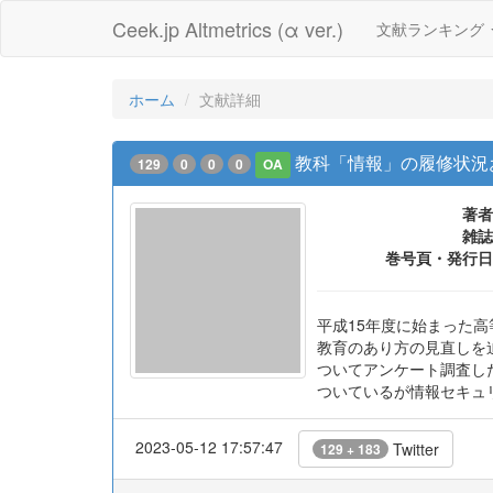
Ceek.jp Altmetrics (α ver.)
文献ランキング
ホーム
文献詳細
教科「情報」の履修状況
129
0
0
0
OA
著者
雑誌
巻号頁・発行日
平成15年度に始まった
教育のあり方の見直しを
ついてアンケート調査し
ついているが情報セキュ
2023-05-12 17:57:47
Twitter
129 + 183