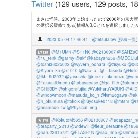
Twitter
(129 users, 129 posts, 18
まさに怪談。2003年に始まったので2006年の京大新入
の選択必履修である)情報A,B,Cどれを選択しましたか？って聞い
2023-05-04 17:46:44
@tetsutalow
(
投稿一覧
)
@M1UM4
@SH1N0
@02130907
@SAHZsOv
128
@10_tenk
@garmy
@akf
@kabayan256
@MEGUju
@toshi36025022
@wyvern_ooharai
@zisyuku
@06
@Kiyora_ka
@x1010
@Nao_u_
@__takeda
@Hell
@tkb_9d2932
@yasushia
@mozu_tukumozu
@yam
@TakaakiUmedu
@tabasabaso
@igo_fifth
@stepne
@CH0BBY
@shigerufujita
@YukiharuYABUKI
@AllDi
@windowmoon
@masuda_ko_1
@kim2ogawa
@aki
@h_okumura
@tokoik
@Kiyosuke0418
@mtsnr
@ra
@asamado_tw
@Physical_eng
@KokutoM5656
@02130907
@adapazar_n
178
@teaparty_2213
@widewill
@fleur_deracine
@185
@haru22615721
@FLASH1N
@nao_rin5
@shimau