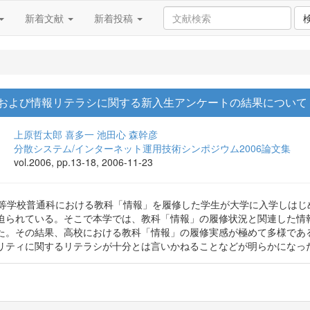
新着文献
新着投稿
および情報リテラシに関する新入生アンケートの結果について
上原哲太郎
喜多一
池田心
森幹彦
分散システム/インターネット運用技術シンポジウム2006論文集
vol.2006, pp.13-18, 2006-11-23
高等学校普通科における教科「情報」を履修した学生が大学に入学しは
迫られている。そこで本学では、教科「情報」の履修状況と関連した情
た。その結果、高校における教科「情報」の履修実感が極めて多様であ
リティに関するリテラシが十分とは言いかねることなどが明らかになっ