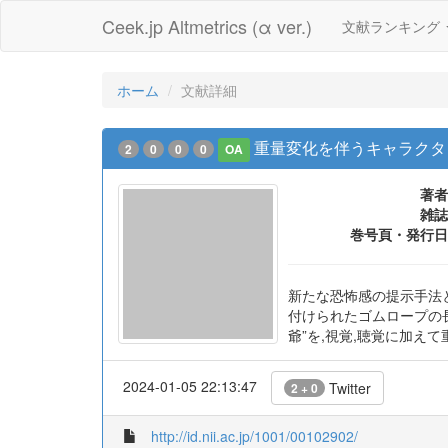
Ceek.jp Altmetrics (α ver.)
文献ランキング
ホーム
文献詳細
重量変化を伴うキャラクタ
2
0
0
0
OA
著者
雑誌
巻号頁・発行日
新たな恐怖感の提示手法
付けられたゴムロープの
爺”を,視覚,聴覚に加え
2024-01-05 22:13:47
Twitter
2 + 0
http://id.nii.ac.jp/1001/00102902/