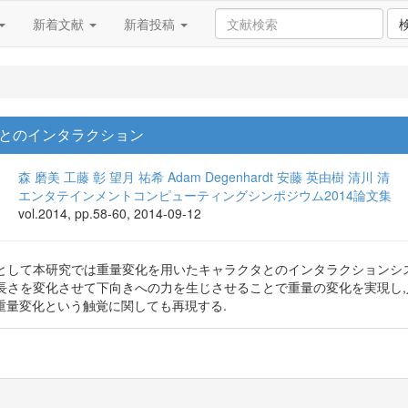
新着文献
新着投稿
とのインタラクション
森 磨美
工藤 彰
望月 祐希
Adam Degenhardt
安藤 英由樹
清川 清
エンタテインメントコンピューティングシンポジウム2014論文集
vol.2014, pp.58-60, 2014-09-12
として本研究では重量変化を用いたキャラクタとのインタラクションシ
長さを変化させて下向きへの力を生じさせることで重量の変化を実現し,
て重量変化という触覚に関しても再現する.