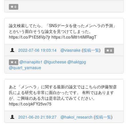
0
論文検索してたら、「SNSデータを使ったメンヘラの予測」
とかいう面白そうな論文を見つけてしまった。
https://t.co/P1E58Vp7jr https://t.co/M81r6MRagT
2022-07-06 19:03:14
@viasnake
(
投稿一覧
)
8
@manapito1
@igucheese
@haktgpg
4
@quart_yamasue
あと「メンヘラ」に関する最新の論文ではこちらの伊藤智彦
氏による研究も非常に面白かったです。 有料ではあります
が、ご興味のある方は是非読んでみてください。
https://t.co/pkFY25vv75
2021-06-20 21:59:27
@hakoi_research
(
投稿一覧
)