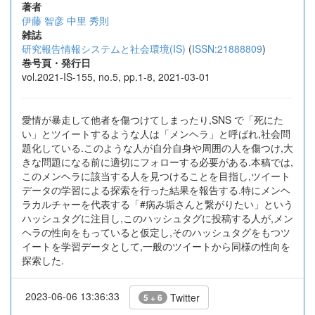
著者
伊藤 智彦
中里 秀則
雑誌
研究報告情報システムと社会環境(IS)
(
ISSN:21888809
)
巻号頁・発行日
vol.2021-IS-155, no.5, pp.1-8, 2021-03-01
愛情が暴走して他者を傷つけてしまったり,SNS で「死にた
い」とツイートするような人は「メンヘラ」と呼ばれ,社会問
題化している.このような人が自分自身や周囲の人を傷つけ,大
きな問題になる前に適切にフォローする必要がある.本稿では,
このメンヘラに該当する人を見つけることを目指し,ツイート
データの学習による探索を行った結果を報告する.特にメンヘ
ラカルチャーを代表する「#病み垢さんと繋がりたい」という
ハッシュタグに注目し,このハッシュタグに投稿する人が,メン
ヘラの性向をもっていると仮定し,そのハッシュタグをもつツ
イートを学習データとして,一般のツイートから同様の性向を
探索した.
2023-06-06 13:36:33
Twitter
5 + 6