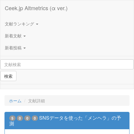
Ceek.jp Altmetrics (α ver.)
文献ランキング
新着文献
新着投稿
検索
ホーム
文献詳細
SNSデータを使った「メンヘラ」の予
5
0
0
0
測