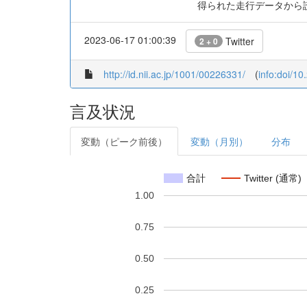
得られた走行データから
2023-06-17 01:00:39
Twitter
2 + 0
http://id.nii.ac.jp/1001/00226331/
(
info:doi/1
言及状況
変動（ピーク前後）
変動（月別）
分布
合計
Twitter (通常)
1.00
0.75
0.50
0.25