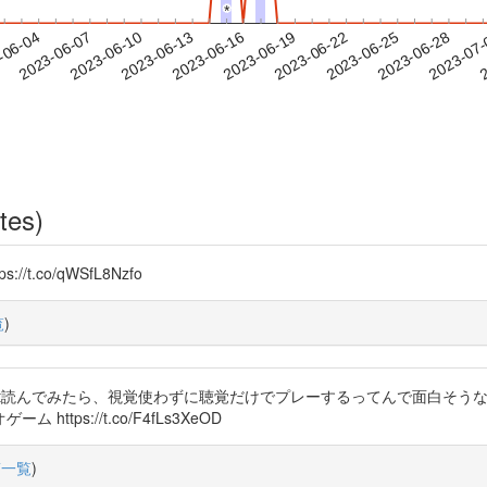
*
*
2023-06-25
2023-06-28
2023-07
-06-04
2
2023-06-07
2023-06-10
2023-06-13
2023-06-16
2023-06-19
2023-06-22
tes)
.co/qWSfL8Nzfo
覧
)
act読んでみたら、視覚使わずに聴覚だけでプレーするってんで面白そう
ps://t.co/F4fLs3XeOD
稿一覧
)