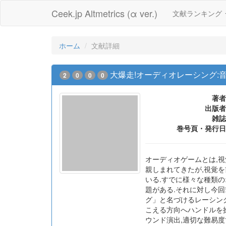
Ceek.jp Altmetrics (α ver.)
文献ランキング
ホーム
文献詳細
大爆走!オーディオレーシング
2
0
0
0
著者
出版者
雑誌
巻号頁・発行日
オーディオゲームとは,
親しまれてきたが,視覚
いる.すでに様々な種類
題がある.それに対し今
グ」と名づけるレーシン
こえる方向へハンドルを
ウンド演出,適切な難易