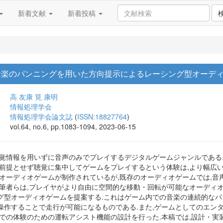
新着文献
新着投稿
:音楽のパンニングを用いた方向提示によるレーシング型オーデ
高 友康
筧 康明
情報処理学会
情報処理学会論文誌
(
ISSN:18827764
)
vol.64, no.6, pp.1083-1094, 2023-06-15
視覚情報を用いずに音声のみでプレイするデジタルゲームジャンルである
を前提とせず聴覚に集中してゲームをプレイするという体験は,より幅広
のオーディオゲームが制作されているが,既存のオーディオゲームでは,
回筆者らは,プレイヤがより自由に空間的な移動・回転が可能なオーディオ
グ型オーディオゲームを提案する.これはゲーム内での音楽の連続的なパ
操作することで走行が可能になるものである.また,ゲームとしてのエンタ
度での体験のための運転アシスト機能の設計を行った.本稿では,設計・実