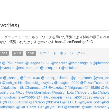
vorites)
き、グラフニューラルネットワークを用いた予測により材料の原子レベ
いただけますと幸いです https://t.co/FeeoHgaFeO
リツイート・ネットワーク (20)
22
112
0.366
n
@IPSJ_official
@usagisan2020
@rigarash
@tomoshige_n
@phlibbert
@kyusque
@nat_num_pol
@nakaji_001
@okifukuto
8
@_keichi_
@forest1040
@momiji_fullmoon
@yme_akoch
@yoru_to
0
@tech_nichijo
@suzuki_takaykey
@usagisan2020
@TakuroTsutsumi
@daisuke1168
@hamusuta26
@kazu0x17
@rigarash
@T45356
@Mo
oshifuruta
@kog
@phlibbertigibet
@matsui_kota
@shigerufujita
@shois
amonohasi_2
@Y55654214
@yukiuranishi
@ai_ai00136828
@anger_of
na
@PLD88648326
@ararabo
@blckrvr1
@FEC015
@gyken_post
@ota
alfredplpl
@Cat_Chem_Cat
@Lyre_Reis
@shiru381
@kdb17science