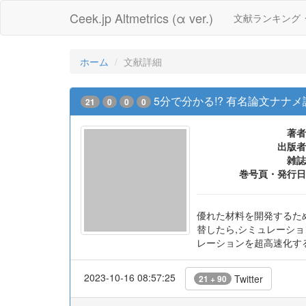
Ceek.jp Altmetrics (α ver.)
文献ランキング
ホーム
文献詳細
5分で分かる!? 有名論文ナナメ読み:C. Chen 
21
0
0
0
著者
出版者
雑誌
巻号頁・発行日
優れた材料を開発するた
替したら,シミュレーシ
レーションを超高速化する
2023-10-16 08:57:25
Twitter
21 + 90