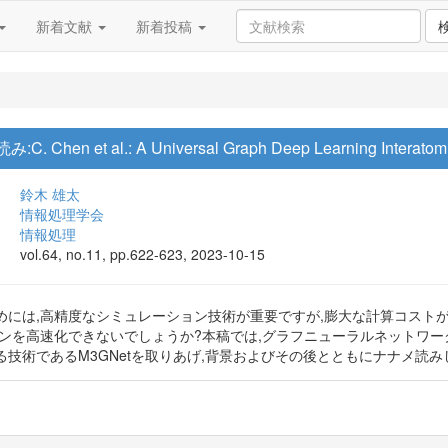
新着文献
新着投稿
et al.: A Universal Graph Deep Learning Interatomic Pot
鈴木 雄太
情報処理学会
情報処理
vol.64, no.11, pp.622-623, 2023-10-15
めには,高精度なシミュレーション技術が重要ですが,膨大な計算コスト
ョンを高速化できないでしょうか?本稿では,グラフニューラルネットワ
技術であるM3GNetを取りあげ,背景およびその後とともにナナメ読み