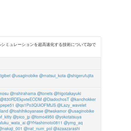
ルシミュレーションを超高速化する技術について2pで
igibet
@usaginobike
@matsui_kota
@shigerufujita
mosu
@nshirahama
@tonets
@higotakayuki
@830RDEkpvteEODM
@DiadochosT
@kanchokker
pepe51
@qs1Po3QUiOFMtJS
@Lazy_wavelet
land
@toshihikoyanase
@twakamor
@usaginobike
_kitty
@pico_jp
@tomo4950
@yokotatsuya
fuku_wata_ai
@YHashimoto0811
@ymg_aq
@nakaji_001
@nat_num_pol
@azaazarashi