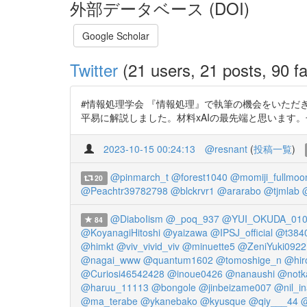
外部データベース (DOI)
Google Scholar
Twitter
(21 users, 21 posts, 90 fa
#情報処理学会 『情報処理』で執筆の機会をいただ
平易に解説しました。材料xAIの最先端と思います。ぜひご高覧
2023-10-15 00:24:13
@resnant
(
投稿一覧
)
@pinmarch_t
@forest1040
@momiji_fullmoo
20
@Peachtr39782798
@blckrvr1
@ararabo
@tjmlab
@DiaboIism
@_poq_937
@YUI_OKUDA_010
84
@KoyanagiHitoshi
@yaizawa
@IPSJ_official
@t384
@himkt
@viv_vivid_viv
@minuette5
@ZeniYuki0922
@nagai_www
@quantum1602
@tomoshige_n
@hir
@Curiosi46542428
@inoue0426
@nanaushi
@notk
@haruu_11113
@bongole
@jinbeizame007
@nil_i
@ma_terabe
@ykanebako
@kyusque
@qiy___44
@