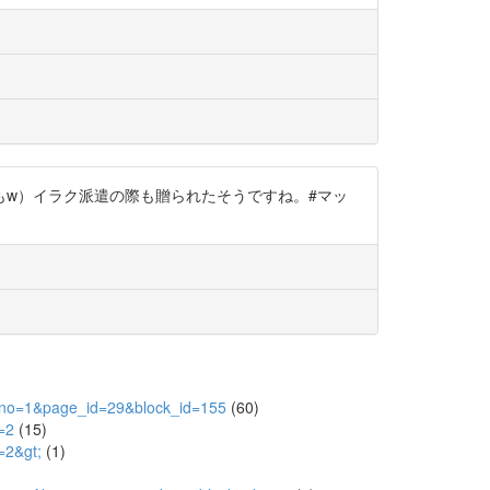
もw）イラク派遣の際も贈られたそうですね。#マッ
em_no=1&page_id=29&block_id=155
(60)
=2
(15)
=2&gt;
(1)