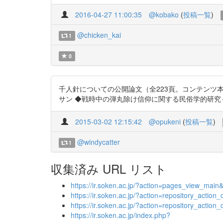
2016-04-27 11:00:35
@kobako
(
投稿一覧
)
@chicken_kai
1
0
千人針についての公開論文（全223頁。コンテンツ
サン ◆戦時中の弾丸除け信仰に関する民俗学的研究～千人針習俗
2015-03-02 12:15:42
@opukeni
(
投稿一覧
)
@windycatter
1
収集済み URL リスト
https://ir.soken.ac.jp/?action=pages_view_ma
https://ir.soken.ac.jp/?action=repository_act
https://ir.soken.ac.jp/?action=repository_act
https://ir.soken.ac.jp/index.php?