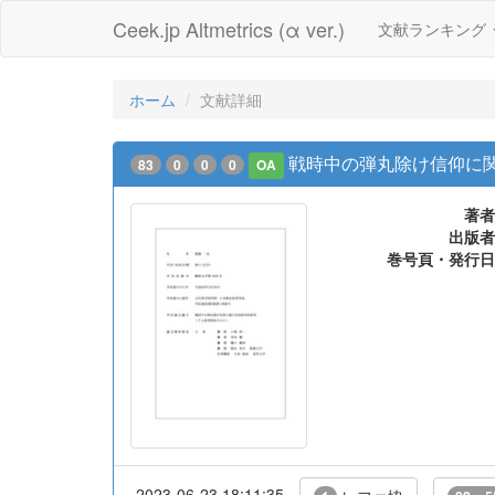
Ceek.jp Altmetrics (α ver.)
文献ランキング
ホーム
文献詳細
戦時中の弾丸除け信仰に関
83
0
0
0
OA
著者
出版者
巻号頁・発行日
2023-06-23 18:11:35