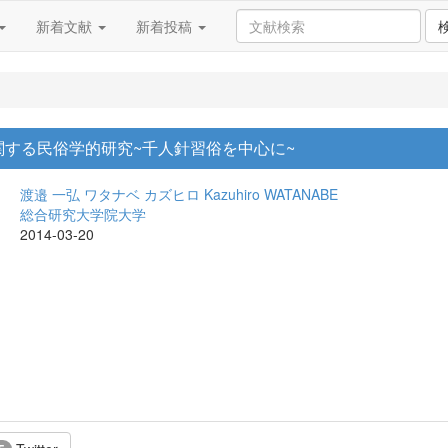
新着文献
新着投稿
する民俗学的研究~千人針習俗を中心に~
渡邉 一弘
ワタナベ カズヒロ
Kazuhiro WATANABE
総合研究大学院大学
2014-03-20