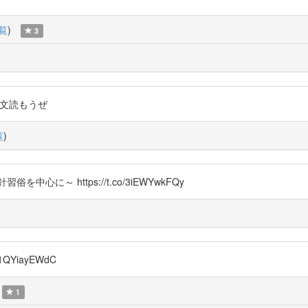
覧
)
3
の謎論文読もうぜ
覧
)
に～ https://t.co/3iEWYwkFQy
QYiayEWdC
1