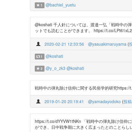
@bachiel_yuetu
1
@koshati 千人針については、渡邉一弘「戦時
ットでも読むことができます。 https://t.co/LPt61xL
2020-02-21 12:33:56
@yasuakimaruyama
(
@koshati
1
@y_o_zk3
@koshati
2
戦時中の弾丸除け信仰に関する民俗学的研究https://t.co
2019-01-20 20:19:41
@yamadayodoko
(
投稿
https://t.co/dYYVW1tNKn 「戦時
ができ、日中戦争期に大きく広まったとのことらし