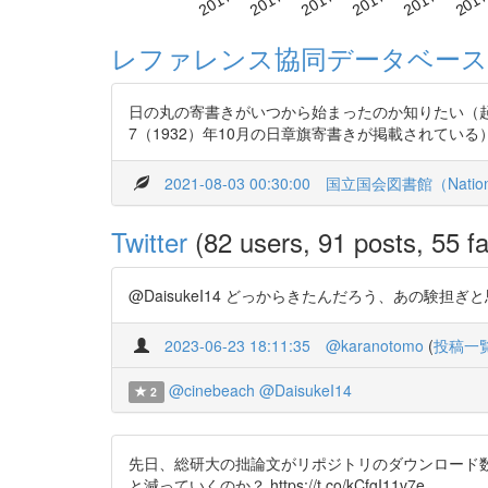
レファレンス協同データベース
日の丸の寄書きがいつから始まったのか知りたい（
7（1932）年10月の日章旗寄書きが掲載されている
2021-08-03 00:30:00
国立国会図書館（National 
Twitter
(82 users, 91 posts, 55 fa
@DaisukeI14 どっからきたんだろう、あの験担ぎと思
2023-06-23 18:11:35
@karanotomo
(
投稿一
@cinebeach
@DaisukeI14
2
先日、総研大の拙論文がリポジトリのダウンロード
と減っていくのか？ https://t.co/kCfgI11v7e