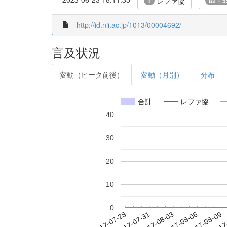
レファ協
1
82 + 5
http://id.nii.ac.jp/1013/00004692/
言及状況
変動（ピーク前後）
変動（月別）
分布
合計
レファ協
40
30
20
10
0
2017-08-03
2017-08-06
2017-08-09
2017
2017-07-28
2017-07-31