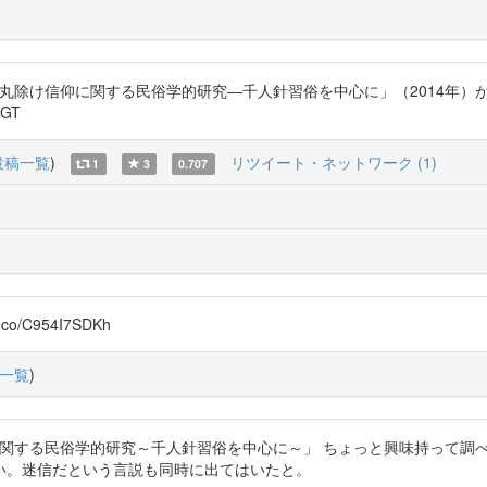
中の弾丸除け信仰に関する民俗学的研究―千人針習俗を中心に」（2014
2GT
投稿一覧
)
リツイート・ネットワーク (1)
1
3
0.707
/C954I7SDKh
一覧
)
中の弾丸除け信仰に関する民俗学的研究～千人針習俗を中心に～」 ちょっと興味
い。迷信だという言説も同時に出てはいたと。