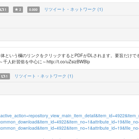
リツイート・ネットワーク (1)
1
2
0.000
本体という欄のリンクをクリックするとPDFがDLされます。要旨だけで
を中心に～http://t.co/uZsizBWBIp
リツイート・ネットワーク (1)
1
in&active_action=repository_view_main_item_detail&item_id=4922&it
ion_common_download&item_id=4922&item_no=1&attribute_id=19&file_no
ion_common_download&item_id=4922&item_no=1&attribute_id=19&file_no