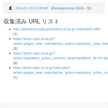
2016-01-25 21:48:40
@webjapanese
(
投稿一覧
)
収集済み URL リスト
http://altmetrics.ceek.jp/article/id.nii.ac.jp/1044/00001486/
(1)
https://shoin.repo.nii.ac.jp/?
action=pages_view_main&active_action=repository_view_ma
(2)
https://shoin.repo.nii.ac.jp/?
action=repository_action_common_download&item_id=1514&i
(2)
https://shoin.repo.nii.ac.jp/index.php?
action=pages_view_main&active_action=repository_action_
(1)