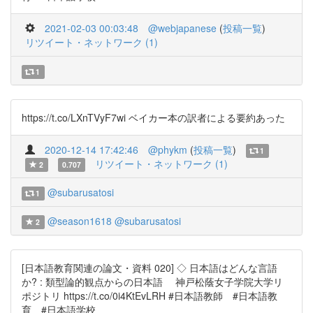
2021-02-03 00:03:48
@webjapanese
(
投稿一覧
)
リツイート・ネットワーク (1)
1
https://t.co/LXnTVyF7wi ベイカー本の訳者による要約あった
2020-12-14 17:42:46
@phykm
(
投稿一覧
)
1
リツイート・ネットワーク (1)
2
0.707
@subarusatosi
1
@season1618
@subarusatosi
2
[日本語教育関連の論文・資料 020] ◇ 日本語はどんな言語
か? : 類型論的観点からの日本語 神戸松蔭女子学院大学リ
ポジトリ https://t.co/0i4KtEvLRH #日本語教師 #日本語教
育 #日本語学校