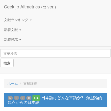
Ceek.jp Altmetrics (α ver.)
文献ランキング
新着文献
新着投稿
検索
ホーム
文献詳細
日本語はどんな言語か? : 類型論的
6
0
0
0
OA
観点からの日本語