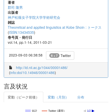
著者
郡司 隆男
出版者
神戸松蔭女子学院大学学術研究会
雑誌
Theoretical and applied linguistics at Kobe Shoin : トークス
(
ISSN:13434535
)
巻号頁・発行日
vol.14, pp.1-14, 2011-03-21
2023-09-03 06:38:58
Twitter
6 + 7
http://id.nii.ac.jp/1044/00001486/
(
info:doi/10.14946/00001486
)
言及状況
変動（ピーク前後）
変動（月別）
分布
合計
Twitter (通常)
1/2