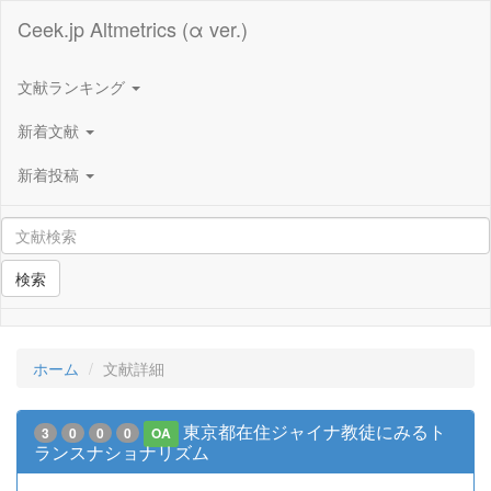
Ceek.jp Altmetrics (α ver.)
文献ランキング
新着文献
新着投稿
検索
ホーム
文献詳細
東京都在住ジャイナ教徒にみるト
3
0
0
0
OA
ランスナショナリズム