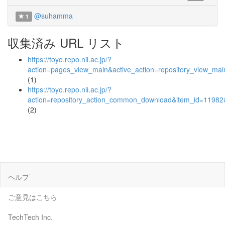
@suhamma
1
収集済み URL リスト
https://toyo.repo.nii.ac.jp/?
action=pages_view_main&active_action=repository_view_ma
(1)
https://toyo.repo.nii.ac.jp/?
action=repository_action_common_download&item_id=11982&
(2)
ヘルプ
ご意見はこちら
TechTech Inc.