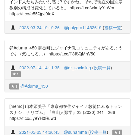
インド人たちみたいな感じ?ですかね。 それで現在の国別宗
教別の構成は変化していると。 https://t.co/wImfyYlnVm
https://t.co/e55QpJ9teX
2023-03-24 19:19:26
@polypro11452619
(
投稿一覧
)
@Aduma_450 御徒町にジャイナ教コミュニティがあるよう
です（気になる…） https://t.co/T8ISQMhV50
2022-07-14 14:11:35
@dr_socioling
(
投稿一覧
)
1
@Aduma_450
1
[memo] 山本須美子「東京都在住ジャイナ教徒にみるトラン
スナショナリズム」『白山人類学』23 (2020) 241 - 266
https://t.co/Jy9YH0Ruwd
2021-05-23 14:26:45
@suhamma
(
投稿一覧
)
1