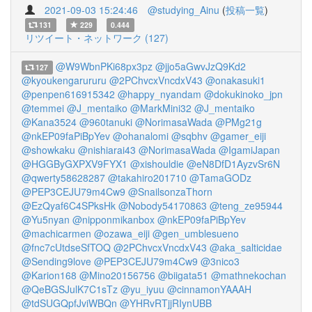
2021-09-03 15:24:46
@studying_Ainu
(
投稿一覧
)
131
229
0.444
リツイート・ネットワーク (127)
@W9WbnPKi68px3pz
@jjo5aGwvJzQ9Kd2
127
@kyoukengarururu
@2PChvcxVncdxV43
@onakasuki1
@penpen616915342
@happy_nyandam
@dokukinoko_jpn
@temmei
@J_mentaiko
@MarkMini32
@J_mentaiko
@Kana3524
@960tanuki
@NorimasaWada
@PMg21g
@nkEP09faPiBpYev
@ohanalomi
@sqbhv
@gamer_eiji
@showkaku
@nishiarai43
@NorimasaWada
@IgamiJapan
@HGGByGXPXV9FYX1
@xishouldie
@eN8DfD1AyzvSr6N
@qwerty58628287
@takahiro201710
@TamaGODz
@PEP3CEJU79m4Cw9
@SnailsonzaThorn
@EzQyaf6C4SPksHk
@Nobody54170863
@teng_ze95944
@Yu5nyan
@nipponmikanbox
@nkEP09faPiBpYev
@machicarmen
@ozawa_eiji
@gen_umblesueno
@fnc7cUtdseSfTOQ
@2PChvcxVncdxV43
@aka_salticidae
@Sending9love
@PEP3CEJU79m4Cw9
@3nico3
@Karion168
@Mino20156756
@biigata51
@mathnekochan
@QeBGSJulK7C1sTz
@yu_iyuu
@cinnamonYAAAH
@tdSUGQpfJviWBQn
@YHRvRTjjRIynUBB