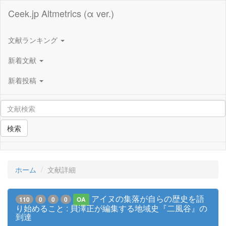
Ceek.jp Altmetrics (α ver.)
文献ランキング
新着文献
新着投稿
検索
ホーム
文献詳細
アイヌの集落が自らの歴史を語
110
0
0
0
OA
り始めること : 貝澤正が編集する地域史『二風谷』の
到達