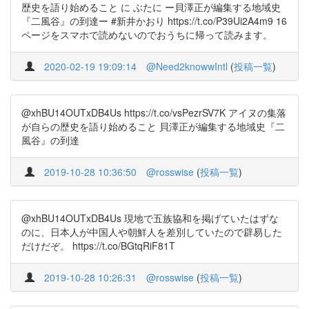
歴史を語り始めること に ぶたに ー貝澤正が編集する地域史
『二風谷』の到達ー #新井かおり https://t.co/P39Ui2A4m9 16
ページをスマホで読めないのでおうちに帰って読みます。
2020-02-19 19:09:14
@Need2knowwIntl
(
投稿一覧
)
@xhBU14OUTxDB4Us https://t.co/vsPezrSV7K アイヌの集落
が自らの歴史を語り始めること 貝澤正が編集する地域史『二
風谷』の到達
2019-10-28 10:36:50
@rosswise
(
投稿一覧
)
@xhBU14OUTxDB4Us 現地で五族協和を掲げていたはずな
のに、日本人が中国人や朝鮮人を差別していたので辟易した
だけだぞ。 https://t.co/BGtqRiF81T
2019-10-28 10:26:31
@rosswise
(
投稿一覧
)