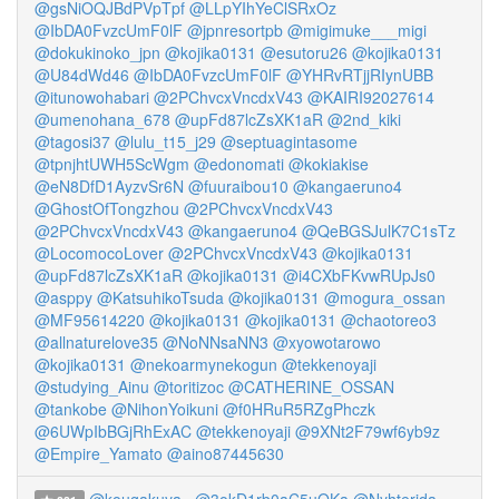
@gsNiOQJBdPVpTpf
@LLpYIhYeClSRxOz
@IbDA0FvzcUmF0lF
@jpnresortpb
@migimuke___migi
@dokukinoko_jpn
@kojika0131
@esutoru26
@kojika0131
@U84dWd46
@IbDA0FvzcUmF0lF
@YHRvRTjjRIynUBB
@itunowohabari
@2PChvcxVncdxV43
@KAIRI92027614
@umenohana_678
@upFd87lcZsXK1aR
@2nd_kiki
@tagosi37
@lulu_t15_j29
@septuagintasome
@tpnjhtUWH5ScWgm
@edonomati
@kokiakise
@eN8DfD1AyzvSr6N
@fuuraibou10
@kangaeruno4
@GhostOfTongzhou
@2PChvcxVncdxV43
@2PChvcxVncdxV43
@kangaeruno4
@QeBGSJulK7C1sTz
@LocomocoLover
@2PChvcxVncdxV43
@kojika0131
@upFd87lcZsXK1aR
@kojika0131
@i4CXbFKvwRUpJs0
@asppy
@KatsuhikoTsuda
@kojika0131
@mogura_ossan
@MF95614220
@kojika0131
@kojika0131
@chaotoreo3
@allnaturelove35
@NoNNsaNN3
@xyowotarowo
@kojika0131
@nekoarmynekogun
@tekkenoyaji
@studying_Ainu
@toritizoc
@CATHERINE_OSSAN
@tankobe
@NihonYoikuni
@f0HRuR5RZgPhczk
@6UWpIbBGjRhExAC
@tekkenoyaji
@9XNt2F79wf6yb9z
@Empire_Yamato
@aino87445630