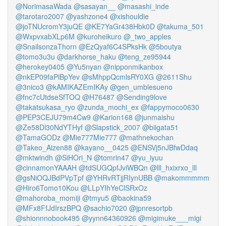
@NorimasaWada
@sasayan__
@masashi_inde
@tarotaro2007
@yashzone4
@xishouldie
@joTNUcromY3juQE
@KE7YaGr438Hbk0D
@takuma_501
@WxpvxabXLp6M
@kuroheikuro
@_two_apples
@SnailsonzaThorn
@EzQyaf6C4SPksHk
@5boutya
@tomo3u3u
@darkhorse_haku
@teng_ze95944
@herokey0405
@Yu5nyan
@nipponmikanbox
@nkEP09faPiBpYev
@sMhppQcmlsRY0XG
@2611Shu
@3nico3
@kAMIKAZEmIKAy
@gen_umblesueno
@fnc7cUtdseSfTOQ
@H76487
@Sending9love
@takatsukasa_ryo
@zunda_mochi_ex
@fappymoco0630
@PEP3CEJU79m4Cw9
@Karion168
@junmaishu
@Ze58Dl30NdYTHyf
@Slapstick_2007
@biigata51
@TamaGODz
@Mie777Mie777
@mathnekochan
@Takeo_Aizen88
@kayano__0425
@ENSVj5nJBfwDdaq
@mktwindh
@SiHOri_N
@tomrin47
@yu_iyuu
@cinnamonYAAAH
@tdSUGQpfJviWBQn
@lll_hxixrxo_lll
@gsNiOQJBdPVpTpf
@YHRvRTjjRIynUBB
@makommmmm
@Hiro6Tomo10Kou
@LLpYIhYeClSRxOz
@mahoroba_momiji
@tmyu5
@baokina59
@MFx8FfJdIrszBPQ
@sachio7020
@jpnresortpb
@shionnnobook495
@yynn64360926
@migimuke___migi