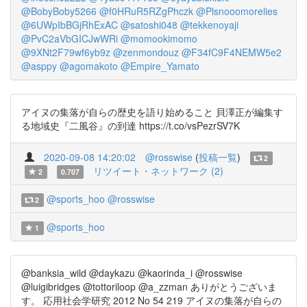
@BobyBoby5266
@f0HRuR5RZgPhczk
@Plsnooomorelies
@6UWpIbBGjRhExAC
@satoshi048
@tekkenoyaji
@PvC2aVbGICJwWRi
@momookimomo
@9XNt2F79wf6yb9z
@zenmondouz
@F34fC9F4NEMW5e2
@asppy
@agomakoto
@Empire_Yamato
アイヌの集落が自らの歴史を語り始めること 貝澤正が編集す
る地域史『二風谷』の到達 https://t.co/vsPezrSV7K
2020-09-08 14:20:02
@rosswise
(
投稿一覧
)
2
リツイート・ネットワーク (2)
2
0.707
@sports_hoo
@rosswise
2
@sports_hoo
1
@banksia_wild @daykazu @kaorinda_i @rosswise
@luigibridges @tottoriloop @a_zzman ありがとうございま
す。 応用社会学研究 2012 No 54 219 アイヌの集落が自らの