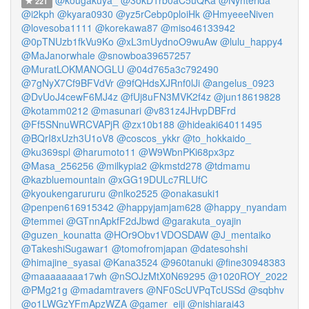
@kougakuya_
@3okD1rb0aC5uQKa
@Nyhterida
221
@i2kph
@kyara0930
@yz5rCebp0ploiHk
@HmyeeeNiven
@lovesoba1111
@korekawa87
@miso46133942
@0pTNUzb1fkVu9Ko
@xL3mUydnoO9wuAw
@lulu_happy4
@MaJanorwhale
@snowboa39657257
@MuratLOKMANOGLU
@04d765a3c792490
@7gNyX7Cf9BFVdVr
@9fQHdsXJRnf0lJi
@angelus_0923
@DvUoJ4cewF6MJ4z
@fUj8uFN3MVK2f4z
@jun18619828
@kotamm0212
@masunari
@v831z4JHvpDBFrd
@Ff5SNnuWRCVAPjR
@zx10b188
@hideaki64011495
@BQrI8xUzh3U1oV8
@coscos_ykkr
@to_hokkaido_
@ku369spl
@harumoto11
@W9WbnPKi68px3pz
@Masa_256256
@milkypia2
@kmstd278
@tdmamu
@kazbluemountain
@xGG19DULc7RLUfC
@kyoukengarururu
@nlko2525
@onakasuki1
@penpen616915342
@happyjamjam628
@happy_nyandam
@temmei
@GTnnApkfF2dJbwd
@garakuta_oyajin
@guzen_kounatta
@HOr9Obv1VDOSDAW
@J_mentaiko
@TakeshiSugawar1
@tomofromjapan
@datesohshi
@himajine_syasai
@Kana3524
@960tanuki
@fine30948383
@maaaaaaaa17wh
@nSOJzMtX0N69295
@1020ROY_2022
@PMg21g
@madamtravers
@NF0ScUVPqTcUSSd
@sqbhv
@o1LWGzYFmApzWZA
@gamer_eiji
@nishiarai43