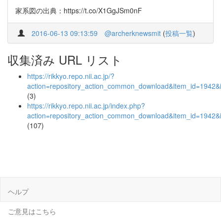
家系図の出典：https://t.co/X1GgJSm0nF
2016-06-13 09:13:59
@archerknewsmit
(
投稿一覧
)
収集済み URL リスト
https://rikkyo.repo.nii.ac.jp/?
action=repository_action_common_download&item_id=1942&i
(3)
https://rikkyo.repo.nii.ac.jp/index.php?
action=repository_action_common_download&item_id=1942&i
(107)
ヘルプ
ご意見はこちら