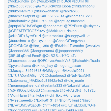
@dokukinoko_jpn
@esutoru26
@IbDA0FvzcUmF0lF
@kako55373905
@wmBIGcK092RSo5a
@hikarimoon8
@nukomamire3
@itunowohabari
@rabirabi88
@machinakaprint
@KAIRI92027614
@hinomaru_223
@Imobatake2
@lulu_t15_j29
@septuagintasome
@tpnjhtUWH5ScWgm
@edonomati
@PSYBurst
@kskymd7
@GREATESTCOZY925
@Makkulo00Neko56
@eN8DfD1AyzvSr6N
@retarpaskur
@hungrywolf_71
@fuuraibou10
@a_xyz2022
@GhostOfTongzhou
@DOKONO5
@Hiro_1350
@HPd3Hat0T3Aa9hc
@wxv6zc
@kannon385
@kangaeruno4
@jjaappaannhhiiy
@IfRUtLqDewLEmoE
@QeBGSJulK7C1sTz
@LocomocoLover
@2PChvcxVncdxV43
@KatsuhikoTsuda
@pyokochama
@oknee_hay
@mogura_ossan
@Masayan84594643
@MMyogen
@kkouici0051
@kTU8A0pn3AGymVX
@chaotoreo3
@NoNNsaNN3
@katemana_j
@d3bc2c81962a4e3
@idle_marie
@momongainsendai
@setanta333
@NakanisiTakashi
@c54KIOpzfbkDoUJ
@mamepin
@5wRA9DR6n4o1Y2q
@AgmHarm
@tankobe
@Ichi_Ikku
@churarar
@tweettweeetjp
@kojika0131
@NihonYoikuni
@hirror
@fBywtBMOWqapBf4
@rmk4654
@QKU1gLCbuIL7O4R
@inocche2222
@Tya69417165
@oyayubiukiuki