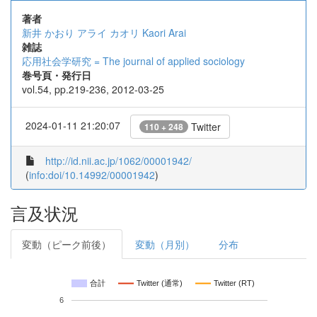
著者
新井 かおり
アライ カオリ
Kaori Arai
雑誌
応用社会学研究 = The journal of applied sociology
巻号頁・発行日
vol.54, pp.219-236, 2012-03-25
2024-01-11 21:20:07
Twitter
110 + 248
http://id.nii.ac.jp/1062/00001942/
(
info:doi/10.14992/00001942
)
言及状況
変動（ピーク前後）
変動（月別）
分布
合計
Twitter (通常)
Twitter (RT)
6