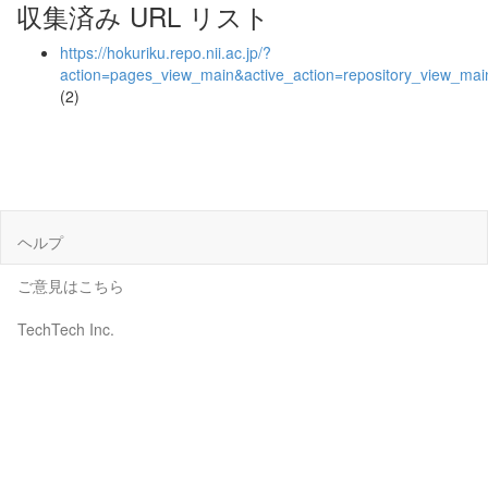
収集済み URL リスト
https://hokuriku.repo.nii.ac.jp/?
action=pages_view_main&active_action=repository_view_ma
(2)
ヘルプ
ご意見はこちら
TechTech Inc.