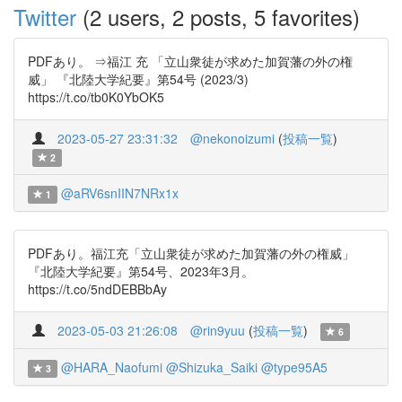
Twitter
(2 users, 2 posts, 5 favorites)
PDFあり。 ⇒福江 充 「立山衆徒が求めた加賀藩の外の権
威」 『北陸大学紀要』第54号 (2023/3)
https://t.co/tb0K0YbOK5
2023-05-27 23:31:32
@nekonoizumi
(
投稿一覧
)
2
@aRV6snIIN7NRx1x
1
PDFあり。福江充「立山衆徒が求めた加賀藩の外の権威」
『北陸大学紀要』第54号、2023年3月。
https://t.co/5ndDEBBbAy
2023-05-03 21:26:08
@rin9yuu
(
投稿一覧
)
6
@HARA_Naofumi
@Shizuka_Saiki
@type95A5
3