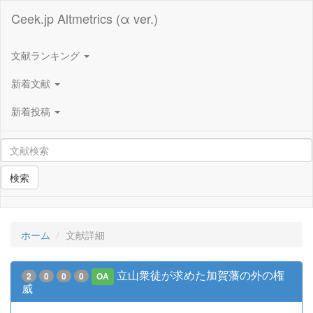
Ceek.jp Altmetrics (α ver.)
文献ランキング
新着文献
新着投稿
検索
ホーム
文献詳細
立山衆徒が求めた加賀藩の外の権
2
0
0
0
OA
威