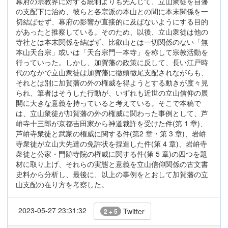
幕府の宗教界に対する統制よりも先んじて、立山衆徒を自藩
の支配下に治め、彼らと各宗派の本山との間に本末関係を一
切結ばせず、幕府の影響が直接的に及ばないようにする目的
があったと推察している。そのため、以後、立山衆徒は他の
寺社とは本末関係を結ばず、比叡山とは一切関係のない「無
本山天台宗」或いは「天台宗門一本寺」を称して宗教活動を
行っていった。しかし、加賀藩の政策に反して、長い江戸時
代のなかで立山衆徒は加賀藩に徹頭徹尾支配されながらも、
それとは別に加賀藩の外の権威を得ようとする動きが度々見
られ、筆者はそうした行動が、いずれも近世の立山信仰の展
開に大きな意義を持っていると考えている。そこで本稿で
は、立山衆徒が加賀藩の外の権威に関わった事例として、芦
峅寺十三郎が京都吉田家から神道裁許を受けた件(第 1 章)、
芦峅寺衆徒と武家の権威に関する件(第2 章・第 3 章)、岩峅
寺衆徒が立山大先達の免許状を捏造した件(第 4 章)、岩峅寺
衆徒と公家・門跡寺院の権威に関する件(第 5 章)の四つを題
材に取り上げ、それらの実態と意義を立山信仰関係の古文書
史料から分析し、最後に、以上の事例をとおして加賀藩の立
山支配の在り方を考察した。
2023-05-27 23:31:32
Twitter
2 + 5