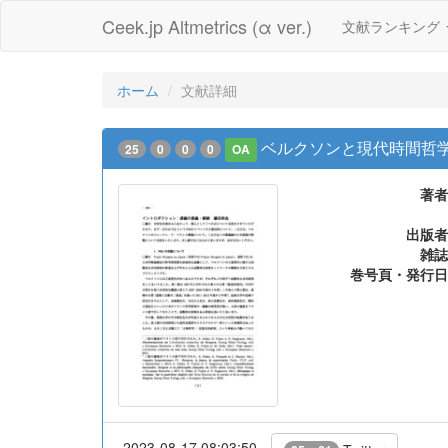
Ceek.jp Altmetrics (α ver.)
文献ランキング
ホーム
文献詳細
ベルクソンと現代時間哲学 
25
0
0
0
OA
著者
出版者
雑誌
巻号頁・発行日
2023-08-17 08:03:50