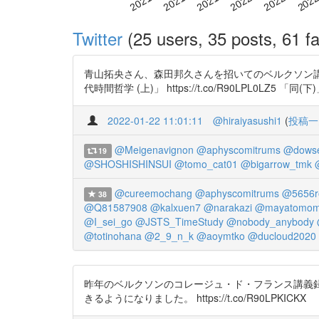
Twitter
(25 users, 35 posts, 61 fa
青山拓央さん、森田邦久さんを招いてのベルクソン
代時間哲学 (上)」 https://t.co/R90LPL0LZ5 「同(
2022-01-22 11:01:11
@hiraiyasushi1
(
投稿一
@Meigenavignon
@aphyscomitrums
@dows
19
@SHOSHISHINSUI
@tomo_cat01
@bigarrow_tmk
@cureemochang
@aphyscomitrums
@5656r
38
@Q81587908
@kalxuen7
@narakazi
@mayatomom
@I_sei_go
@JSTS_TimeStudy
@nobody_anybody
@totinohana
@2_9_n_k
@aoymtko
@ducloud2020
昨年のベルクソンのコレージュ・ド・フランス講義
きるようになりました。 https://t.co/R90LPKICKX