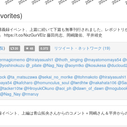
vorites)
講義録イベント、上篇に続いて下篇も無事刊行されました。レポジトリか
下)」 https://t.co/NxzGurVEIz 藤田尚志、岡嶋隆佑、平井靖史
覧
)
リツイート・ネットワーク (19)
20
48
0.372
ermagicmemo
@hiraiyasushi1
@thoth_singing
@mayatomomaya54
@n
@yoshinokuzu
@_pilate
@Nag_Nay
@aoymtko
@kosukesa
@ducloud
ock
@ta_matsuzawa
@sekai_no_morike
@itohmakoto
@hiraiyasushi1
aya54
@kafcharo
@homunculus_soul
@lwrdhtw
@nakahata106
@Sar
@tacker10tw
@HiroyukiOkuno
@aoi_ph
@dawn_of_dawn
@moguboo
@Nag_Nay
@rmaruy
録イベント、上編は青山拓央さんからのコメント＋岡嶋さん＆平井からの