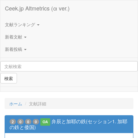
Ceek.jp Altmetrics (α ver.)
文献ランキング
新着文献
新着投稿
検索
ホーム
文献詳細
弁辰と加耶の鉄(セッション1. 加耶
2
0
0
0
OA
の鉄と倭国)