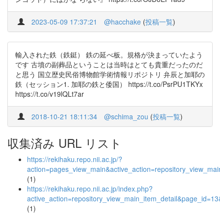
2023-05-09 17:37:21
@hacchake
(
投稿一覧
)
輸入された鉄（鉄鋌） 鉄の延べ板。規格が決まっていたよう
です 古墳の副葬品ということは当時はとても貴重だったのだ
と思う 国立歴史民俗博物館学術情報リポジトリ 弁辰と加耶の
鉄（セッション1. 加耶の鉄と倭国） https://t.co/PsrPU1TKYx
https://t.co/v19lQLt7ar
2018-10-21 18:11:34
@schima_zou
(
投稿一覧
)
収集済み URL リスト
https://rekihaku.repo.nii.ac.jp/?
action=pages_view_main&active_action=repository_view_ma
(1)
https://rekihaku.repo.nii.ac.jp/index.php?
active_action=repository_view_main_item_detail&page_id=
(1)