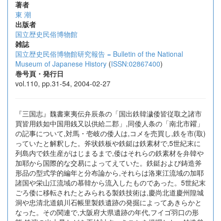
著者
東 潮
出版者
国立歴史民俗博物館
雑誌
国立歴史民俗博物館研究報告 = Bulletin of the National
Museum of Japanese History
(
ISSN:02867400
)
巻号頁・発行日
vol.110, pp.31-54, 2004-02-27
『三国志』魏書東夷伝弁辰条の「国出鉄韓濊倭皆従取之諸市
買皆用鉄如中国用銭又以供給二郡」,同倭人条の「南北市糴」
の記事について,対馬・壱岐の倭人は,コメを売買し,鉄を市(取)
っていたと解釈した。斧状鉄板や鉄鋌は鉄素材で,5世紀末に
列島内で鉄生産がはじまるまで,倭はそれらの鉄素材を弁韓や
加耶から国際的な交易によってえていた。鉄鋌および鋳造斧
形品の型式学的編年と分布論から,それらは洛東江流域の加耶
諸国や栄山江流域の慕韓から流入したものであった。5世紀末
ごろ倭に移転されたとみられる製鉄技術は,慶尚北道慶州隍城
洞や忠清北道鎮川石帳里製鉄遺跡の発掘によってあきらかと
なった。その関連で,大阪府大県遺跡の年代,フイゴ羽口の形