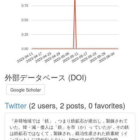
0.75
0.50
0.25
0.00
2023-05-29
2023-04-11
2023-04-29
2023-05-17
2023-06-04
2023-04-17
2023-05-05
2023-05-23
2023-04-23
2023-05-11
外部データベース (DOI)
Google Scholar
Twitter
(2 users, 2 posts, 0 favorites)
『弁韓地域では「鉄」，つまり鉄鉱石が産出し，製錬されて
いた。韓・減・倭人は「鉄」を市（か）っ ていたが，その鉄
は鉄鉱石ではなくて，製錬され，鍛冶生産された鉄素材（イ
ンゴット）にほかな らない』 https://t.co/OJD8EFYad9