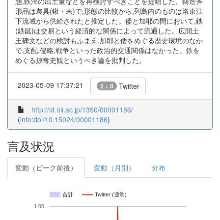
態,鉄滓の出土量などを再検討すべきことを提唱した。鋳造斧
形品は農具(鍬・耒)で,形態の比較から,列島内のものは洛東江
下流域から供給されたと推定した。倭と加耶の間において,鉄
(鉄鋌)は交易という経済的な関係によって流通した。広開土
王碑文などの検討もふまえ,加耶と倭をめぐる歴史環境のなか
で,支配,侵略,戦争といった政治的交通関係はなかった。鉄を
めぐる掠奪史観というべき論を批判した。
2023-05-09 17:37:21
Twitter
2 + 0
http://id.nii.ac.jp/1350/00001186/
(
info:doi/10.15024/00001186
)
言及状況
変動（ピーク前後）
変動（月別）
分布
合計
Twitter (通常)
1.00