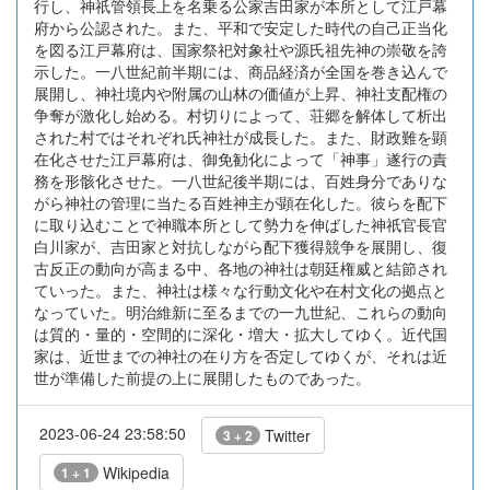
行し、神祇管領長上を名乗る公家吉田家が本所として江戸幕
府から公認された。また、平和で安定した時代の自己正当化
を図る江戸幕府は、国家祭祀対象社や源氏祖先神の崇敬を誇
示した。一八世紀前半期には、商品経済が全国を巻き込んで
展開し、神社境内や附属の山林の価値が上昇、神社支配権の
争奪が激化し始める。村切りによって、荘郷を解体して析出
された村ではそれぞれ氏神社が成長した。また、財政難を顕
在化させた江戸幕府は、御免勧化によって「神事」遂行の責
務を形骸化させた。一八世紀後半期には、百姓身分でありな
がら神社の管理に当たる百姓神主が顕在化した。彼らを配下
に取り込むことで神職本所として勢力を伸ばした神祇官長官
白川家が、吉田家と対抗しながら配下獲得競争を展開し、復
古反正の動向が高まる中、各地の神社は朝廷権威と結節され
ていった。また、神社は様々な行動文化や在村文化の拠点と
なっていた。明治維新に至るまでの一九世紀、これらの動向
は質的・量的・空間的に深化・増大・拡大してゆく。近代国
家は、近世までの神社の在り方を否定してゆくが、それは近
世が準備した前提の上に展開したものであった。
2023-06-24 23:58:50
Twitter
3 + 2
Wikipedia
1 + 1