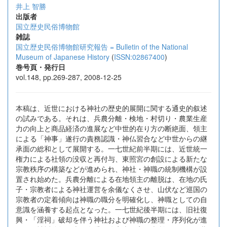
井上 智勝
出版者
国立歴史民俗博物館
雑誌
国立歴史民俗博物館研究報告 = Bulletin of the National
Museum of Japanese History
(
ISSN:02867400
)
巻号頁・発行日
vol.148, pp.269-287, 2008-12-25
本稿は、近世における神社の歴史的展開に関する通史的叙述
の試みである。それは、兵農分離・検地・村切り・農業生産
力の向上と商品経済の進展など中世的在り方の断絶面、領主
による「神事」遂行の責務認識・神仏習合など中世からの継
承面の総和として展開する。一七世紀前半期には、近世統一
権力による社領の没収と再付与、東照宮の創設による新たな
宗教秩序の構築などが進められ、神社・神職の統制機構が設
置され始めた。兵農分離による在地領主の離脱は、在地の氏
子・宗教者による神社運営を余儀なくさせ、山伏など巡国の
宗教者の定着傾向は神職の職分を明確化し、神職としての自
意識を涵養する起点となった。一七世紀後半期には、旧社復
興・「淫祠」破却を伴う神社および神職の整理・序列化が進