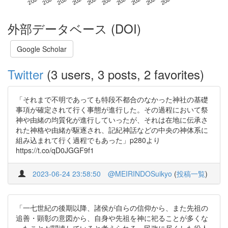
外部データベース (DOI)
Google Scholar
Twitter
(3 users, 3 posts, 2 favorites)
「それまで不明であっても特段不都合のなかった神社の基礎
事項が確定されて行く事態が進行した。その過程において祭
神や由緒の均質化が進行していったが、それは在地に伝承さ
れた神格や由緒が駆逐され、記紀神話などの中央の神体系に
組み込まれて行く過程でもあった」p280より
https://t.co/qD0JGGF9f1
2023-06-24 23:58:50
@MEIRINDOSuikyo
(
投稿一覧
)
「一七世紀の後期以降、諸侯が自らの信仰から、また先祖の
追善・顕彰の意図から、自身や先祖を神に祀ることが多くな