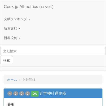
Ceek.jp Altmetrics (α ver.)
文献ランキング
新着文献
新着投稿
検索
ホーム
文献詳細
近世神社通史稿
4
0
0
0
OA
著者