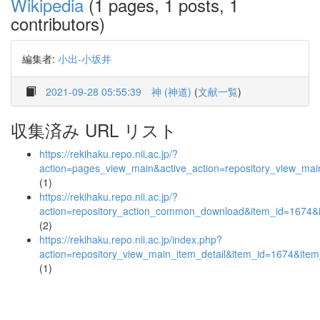
Wikipedia
(1 pages, 1 posts, 1
contributors)
編集者:
小出-小坂井
2021-09-28 05:55:39
神 (神道)
(
文献一覧
)
収集済み URL リスト
https://rekihaku.repo.nii.ac.jp/?
action=pages_view_main&active_action=repository_view_ma
(1)
https://rekihaku.repo.nii.ac.jp/?
action=repository_action_common_download&item_id=1674&i
(2)
https://rekihaku.repo.nii.ac.jp/index.php?
action=repository_view_main_item_detail&item_id=1674&it
(1)