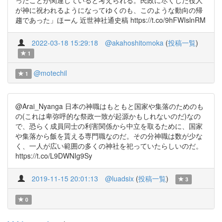
ったことが関連していると考えられる。民政に尽くした役人
が神に祝われるようになってゆくのも、このような動向の帰
趨であった」ほーん 近世神社通史稿 https://t.co/9hFWIslnRM
2022-03-18 15:29:18
@akahoshitomoka
(
投稿一覧
)
1
@motechil
1
@Arai_Nyanga 日本の神職はもともと国家や集落のためのも
の(これは卑弥呼的な祭政一致が起源かもしれないのだ)なの
で、恐らく成員同士の利害関係から中立を取るために、国家
や集落から飯を貰える専門職なのだ。その分神職は数が少な
く、一人が広い範囲の多くの神社を祀っていたらしいのだ。
https://t.co/L9DWNIg9Sy
2019-11-15 20:01:13
@luadsix
(
投稿一覧
)
3
0