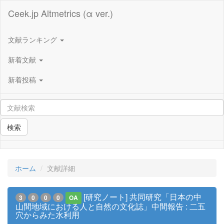
Ceek.jp Altmetrics (α ver.)
文献ランキング
新着文献
新着投稿
検索
ホーム
文献詳細
[研究ノート] 共同研究「日本の中
3
0
0
0
OA
山間地域における人と自然の文化誌」中間報告 : 二五
穴からみた水利用