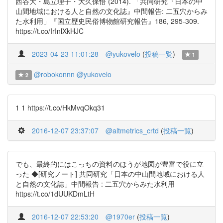
西谷大・島立理子・大久保悟 (2014). 「共同研究『日本の中
山間地域における人と自然の文化誌』中間報告: 二五穴からみ
た水利用」『国立歴史民俗博物館研究報告』186, 295-309.
https://t.co/IrInlXkHJC
2023-04-23 11:01:28
@yukovelo
(
投稿一覧
)
1
@robokonnn
@yukovelo
2
1 1 https://t.co/HkMvqOkq31
2016-12-07 23:37:07
@altmetrics_crtd
(
投稿一覧
)
でも、最終的にはこっちの資料のほうが地図が豊富で役に立
った ◆[研究ノート] 共同研究「日本の中山間地域における人
と自然の文化誌」中間報告 : 二五穴からみた水利用
https://t.co/1dUUKDmLtH
2016-12-07 22:53:20
@1970er
(
投稿一覧
)