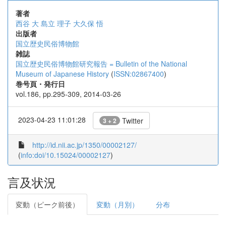
著者
西谷 大
島立 理子
大久保 悟
出版者
国立歴史民俗博物館
雑誌
国立歴史民俗博物館研究報告 = Bulletin of the National
Museum of Japanese History
(
ISSN:02867400
)
巻号頁・発行日
vol.186, pp.295-309, 2014-03-26
2023-04-23 11:01:28
Twitter
3 + 2
http://id.nii.ac.jp/1350/00002127/
(
info:doi/10.15024/00002127
)
言及状況
変動（ピーク前後）
変動（月別）
分布