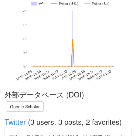
合計
Twitter (通常)
Twitter (Bot)
2.0
1.5
1.0
0.5
0.0
2016-12-27
2016-11-09
2016-11-27
2016-12-15
2017-01-02
2016-11-15
2016-12-03
2016-12-21
2016-11-21
2016-12-09
外部データベース (DOI)
Google Scholar
Twitter
(3 users, 3 posts, 2 favorites)