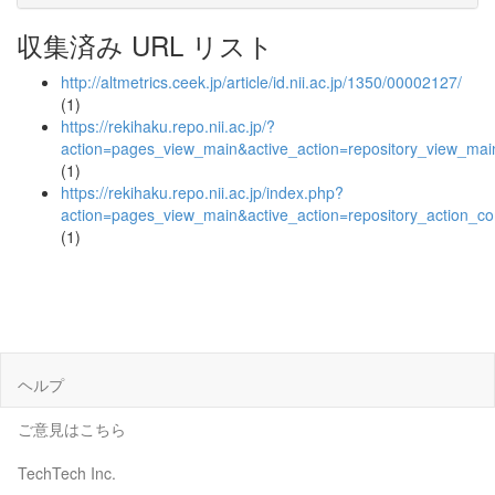
収集済み URL リスト
http://altmetrics.ceek.jp/article/id.nii.ac.jp/1350/00002127/
(1)
https://rekihaku.repo.nii.ac.jp/?
action=pages_view_main&active_action=repository_view_ma
(1)
https://rekihaku.repo.nii.ac.jp/index.php?
action=pages_view_main&active_action=repository_action_
(1)
ヘルプ
ご意見はこちら
TechTech Inc.