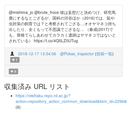
@mishima_jo @brute_froce 彼は妄想だと決めつけ、研究馬
鹿にするなとござるが、国科の渋谷ほか（2016)では、鼠や
虫対策の飼育では？と考察されてござる…オオヤマネコ持ち
出したり、全くもって不思議でござるな… （春成(2017)で
も、骨格てらしあわせてカラカミ遺跡はヤマネコではないと
されている） https://t.co/4Q5LZ0UTug
2018-12-17 13:34:06
@Pokas_inspector
(
投稿一覧
)
1
0
収集済み URL リスト
https://rekihaku.repo.nii.ac.jp/?
action=repository_action_common_download&item_id=2296&i
(6)