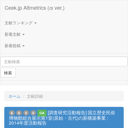
Ceek.jp Altmetrics (α ver.)
文献ランキング
新着文献
新着投稿
検索
ホーム
文献詳細
[調査研究活動報告] 国立歴史民俗
6
0
0
0
OA
博物館総合展示第1室(原始・古代)の新構築事業 :
2014年度活動報告