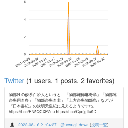
6
4
2
0
2022-02-16
2021-12-30
2022-01-17
2022-02-04
2022-02-22
2022-01-05
2022-01-23
2022-02-10
2022-01-11
2022-01-29
Twitter
(1 users, 1 posts, 2 favorites)
物部姓の倭系百済人というと、「物部施徳麻奇牟」「物部連
奈率用奇多」「物部奈率奇非」「上方奈率物部烏」などが
『日本書紀』の欽明天皇紀に見えるようですね。
https://t.co/FN5QCXPZnu https://t.co/CpnjgItu9D
2022-08-16 21:04:27
@uesugi_dewa
(
投稿一覧
)