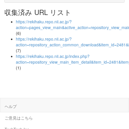
収集済み URL リスト
https://rekihaku.repo.nii.ac.jp/?
action=pages_view_main&active_action=repository_view_ma
(6)
https://rekihaku.repo.nii.ac.jp/?
action=repository_action_common_download&item_id=2481&i
(7)
https://rekihaku.repo.nii.ac.jp/index.php?
action=repository_view_main_item_detail&item_id=2481&it
(1)
ヘルプ
ご意見はこちら