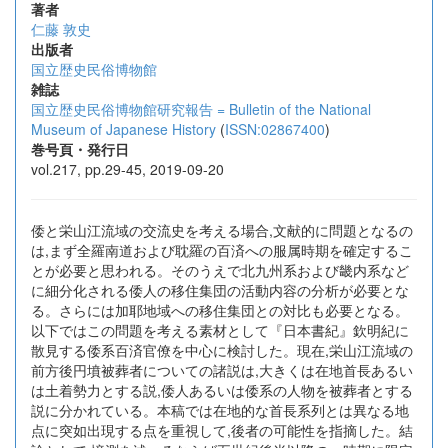
著者
仁藤 敦史
出版者
国立歴史民俗博物館
雑誌
国立歴史民俗博物館研究報告 = Bulletin of the National
Museum of Japanese History
(
ISSN:02867400
)
巻号頁・発行日
vol.217, pp.29-45, 2019-09-20
倭と栄山江流域の交流史を考える場合,文献的に問題となるの
は,まず全羅南道および耽羅の百済への服属時期を確定するこ
とが必要と思われる。そのうえで北九州系および畿内系など
に細分化される倭人の移住集団の活動内容の分析が必要とな
る。さらには加耶地域への移住集団との対比も必要となる。
以下ではこの問題を考える素材として『日本書紀』欽明紀に
散見する倭系百済官僚を中心に検討した。現在,栄山江流域の
前方後円墳被葬者についての諸説は,大きくは在地首長あるい
は土着勢力とする説,倭人あるいは倭系の人物を被葬者とする
説に分かれている。本稿では在地的な首長系列とは異なる地
点に突如出現する点を重視して,後者の可能性を指摘した。結