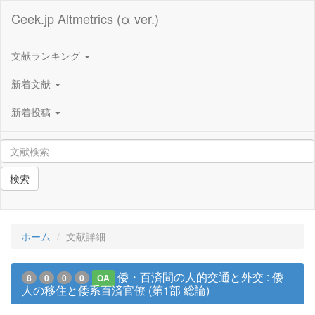
Ceek.jp Altmetrics (α ver.)
文献ランキング
新着文献
新着投稿
検索
ホーム
文献詳細
倭・百済間の人的交通と外交 : 倭
8
0
0
0
OA
人の移住と倭系百済官僚 (第1部 総論)