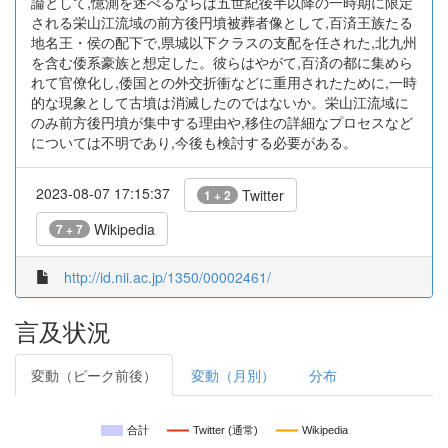
論として,憶測を述べるならば五世紀後半以降の一時期に限定
される栄山江流域の前方後円墳被葬者像として,百済王族たる
地名王・侯の配下で,県城以下クラスの支配を任された,北九州
を含む倭系豪族と想定した。彼らはやがて,百済の都に集めら
れて官僚化し,倭国との外交折衝などに重用されたために,一時
的な現象として古墳は消滅したのではないか。栄山江流域に
のみ前方後円墳が集中する理由や,移住の詳細なプロセスなど
については不明であり,今後も検討する必要がある。
2023-08-07 17:15:37
Twitter
1 + 2
Wikipedia
7 + 7
http://id.nii.ac.jp/1350/00002461/
言及状況
変動（ピーク前後）
変動（月別）
分布
合計
Twitter (通常)
Wikipedia