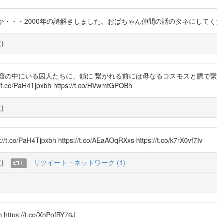
か・・・2000年の謎解きしました。おばちゃん仲間の話のタネにしてください。 ht
覧
)
窟の中にいる囚人たちに、鎖に 繋がれる前には母なるコスモスと臍で繋
H4Tjpxbh https://t.co/HVwmtGPOBh
覧
)
pxbh https://t.co/AEaAOqRXxs https://t.co/k7rX0vf7Iv
覧
)
リツイート・ネットワーク (1)
1
ps://t.co/XhPofBY76J