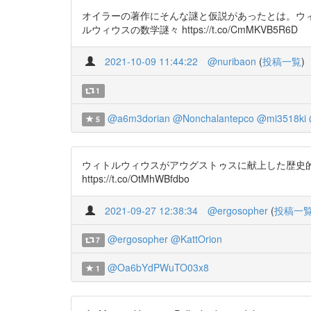
オイラーの著作にそんな謎と仮説があったとは。ウィトルウ
ルウィウスの数学謎々 https://t.co/CmMKVB5R6D
2021-10-09 11:44:22
@nuribaon
(
投稿一覧
)
1
@a6m3dorian
@Nonchalantepco
@mi3518ki
5
ウィトルウィウスがアウグストゥスに献上した歴史的謎々を解
https://t.co/OtMhWBfdbo
2021-09-27 12:38:34
@ergosopher
(
投稿一
@ergosopher
@KattOrion
7
@Oa6bYdPWuTO03x8
1