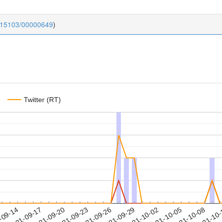
0.15103/00000649
)
Twitter (RT)
2021-10-05
2021-10-08
2021-10
-09-14
2
2021-09-17
2021-09-20
2021-09-23
2021-09-26
2021-09-29
2021-10-02