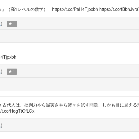
） https://t.co/PaH4Tjpxbh https://t.co/fBbhJvra
覧
)
1
4Tjpxbh
覧
)
1
PaH4Tjpxbh 古代人は、批判力やら誠実さやら諸々を試す問題、しかも目
o/HogTtOfLGx
覧
)