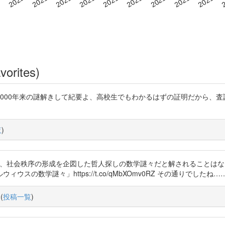
vorites)
000年来の謎解きして紀要よ、高校生でもわかるはずの証明だから、
覧
)
例問題は、社会秩序の形成を企図した哲人探しの数学謎々だと解されること
の数学謎々」https://t.co/qMbXOmv0RZ その通りでしたね…
(
投稿一覧
)