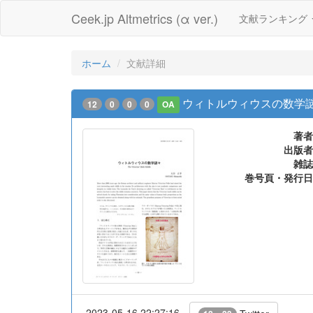
Ceek.jp Altmetrics (α ver.)
文献ランキング
ホーム
文献詳細
ウィトルウィウスの数学
12
0
0
0
OA
著者
出版者
雑誌
巻号頁・発行日
2023-05-16 22:27:16