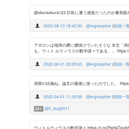
@okuraokura123 詐欺に遭う感覚だったのか審美眼
2022-08-13 18:43:30
@ergosopher
(
投稿一
アポロンは地球の臍に腰掛けていたそうな 末文「洞
も、ウィト ルウィウスの数学謎々である。」 https://t.co/Pa
2022-06-21 22:05:03
@ergosopher
(
投稿一
洞窟の比喩ね。論文の最後に使ったのでした。 https://t.co/PaH4Tj
2022-04-01 11:20:56
@ergosopher
(
投稿一
@h_tsuji2011
1
ウィトルウィウスの数学謎々 https://t.co/PaH4Tjpxbh htt