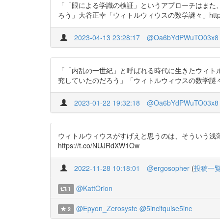
「「眼による学識の検証」というアプローチはまた
ろう」大谷正幸「ウィトルウィウスの数学謎々」https://t
2023-04-13 23:28:17
@Oa6bYdPWuTO03x8
「「内乱の一世紀」と呼ばれる時代に生きたウィト
究していたのだろう」「ウィトルウィウスの数学謎々 」https:
2023-01-22 19:32:18
@Oa6bYdPWuTO03x8
ウィトルウィウスがすげえと思うのは、そういう浅薄な人を
https://t.co/NUJRdXW1Ow
2022-11-28 10:18:01
@ergosopher
(
投稿一
@KattOrion
1
@Epyon_Zerosyste
@5incitquise5inc
2