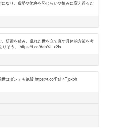
術になり、虚勢や詭弁を恥じらいや慎みに変え得るだ
で、研鑽を積み、乱れた世を立て直す具体的方策を考
tps://t.co/AabYJLx2ls
https://t.co/PaH4Tjpxbh