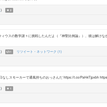
覧
)
2
の数学謎々に挑戦したんだよ（『神聖比例論』）、彼は解けなかった。私は解いた
覧
)
リツイート・ネットワーク (1)
1
で通風持ちのおっさんだ https://t.co/PaH4Tjpxbh https://t
覧
)
1