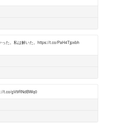
。https://t.co/PaH4Tjpxbh
.co/gV9RNdBWq0