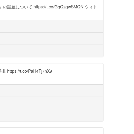
 https://t.co/GqQzgwSMQN ウィト
t.co/PaH4Tj7nX9