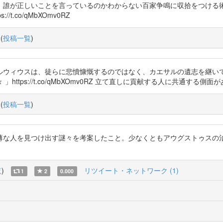
、誰が正しいことを言っているのかわからない百家争鳴に収拾をつける
.co/qMbXOmv0RZ
(
投稿一覧
)
ルウィウスは、徒らに悲憤慷慨するのではなく、カエサルの遺志を継い
//t.co/qMbXOmv0RZ 立て直しに貢献する人に共通する側面がありそう。 ht
(
投稿一覧
)
見つけ出す謎々を考案したこと。少なくともアウグストゥスの治世はダンテも絶賛 
覧
)
リツイート・ネットワーク (1)
1
2
0.000