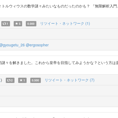
ィウスの数学謎々みたいなものだったのかも？ 『無限解析入門』の誤差について
リツイート・ネットワーク (1)
1
5
0.000
@gyougetu_26
@ergosopher
きました。これから皇帝を目指してみようかな？という方は是非 https://
覧
)
リツイート・ネットワーク (7)
2
1
0.500