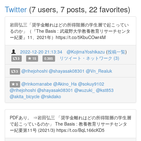
Twitter
(7 users, 7 posts, 22 favorites)
岩田弘三「奨学金離れはどの所得階層の学生層で起こってい
るのか」（『The Basis : 武蔵野大学教養教育リサーチセンタ
ー紀要』11、2021年）https://t.co/5KbuCOwr4M
2022-12-20 21:13:34
@KojimaYoshikazu
(
投稿一覧
)
リツイート・ネットワーク (3)
3
15
0.385
@rihejohoshi
@shayasak08301
@Vn_Realuk
3
@rinkomanabe
@Akino_Ha
@sokuy9102
9
@rihejohoshi
@shayasak08301
@wuzuki_
@kst853
@akita_bicycle
@rskdako
PDFあり。 ⇒岩田弘三 「奨学金離れはどの所得階層の学生層
で起こっているのか」 The Basis : 教養教育リサーチセンタ
ー紀要第11号 (2021/3) https://t.co/BqL166cKD5