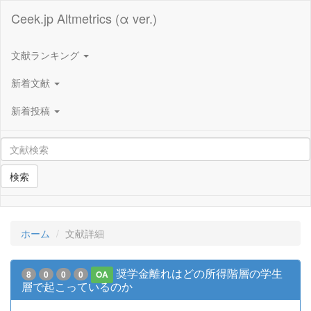
Ceek.jp Altmetrics (α ver.)
文献ランキング
新着文献
新着投稿
検索
ホーム
文献詳細
奨学金離れはどの所得階層の学生
8
0
0
0
OA
層で起こっているのか