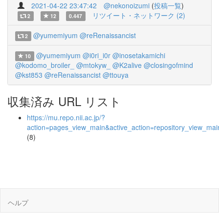
2021-04-22 23:47:42
@nekonoizumi
(
投稿一覧
)
リツイート・ネットワーク (2)
2
12
0.447
@yumemiyum
@reRenaissancist
2
@yumemiyum
@i0ri_i0r
@inosetakamichi
10
@kodomo_broiler_
@mtokyw_
@K2alive
@closingofmind
@kst853
@reRenaissancist
@ttouya
収集済み URL リスト
https://mu.repo.nii.ac.jp/?
action=pages_view_main&active_action=repository_view_ma
(8)
ヘルプ