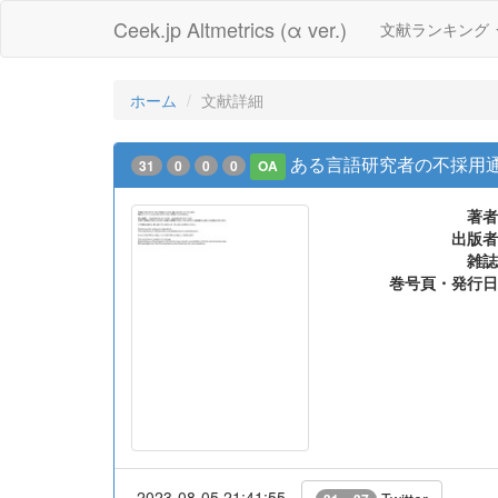
Ceek.jp Altmetrics (α ver.)
文献ランキング
ホーム
文献詳細
ある言語研究者の不採用
31
0
0
0
OA
著者
出版者
雑誌
巻号頁・発行日
2023-08-05 21:41:55