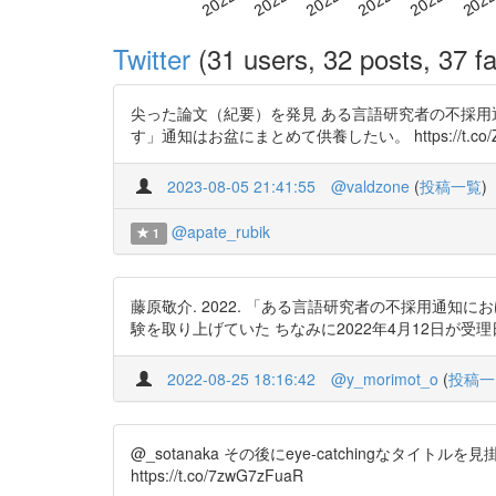
Twitter
(31 users, 32 posts, 37 fa
尖った論文（紀要）を発見 ある言語研究者の不採用
す」通知はお盆にまとめて供養したい。 https://t.co/ZyyUUTb
2023-08-05 21:41:55
@valdzone
(
投稿一覧
)
@apate_rubik
1
藤原敬介. 2022. 「ある言語研究者の不採用通
験を取り上げていた ちなみに2022年4月12日が受理日で発行日
2022-08-25 18:16:42
@y_morimot_o
(
投稿一
@_sotanaka その後にeye-catchingな
https://t.co/7zwG7zFuaR