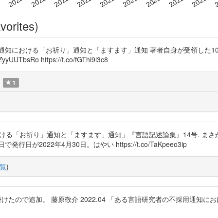
vorites)
通知における「お祈り」通知と「ますます」通知 著者自身が受領した1
sRo https://t.co/fGThi9l3c8
1
知における「お祈り」通知と「ますます」通知」『言語記述論集』14号. 
が2022年4月30日。はやい https://t.co/TaKpeeo3ip
覧
)
タイトルを見掛けたので追加。 藤原敬介 2022.04 「ある言語研究者の不採用