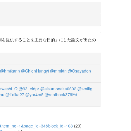
例を提供することを主要な目的」にした論文が出たの
@hmikann
@ChienHungyi
@mmktn
@Osayadon
awashi_Q
@93_eldpr
@aisumonaka0602
@smiltg
au
@Teika27
@yor4m5
@rootbook379Ed
522&item_no=1&page_id=34&block_id=108
(29)