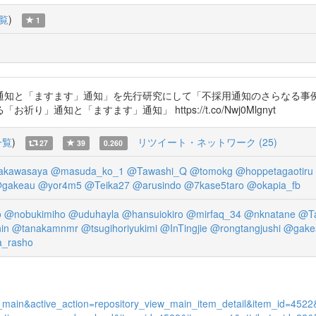
覧
)
1
通知と「ますます」通知」を先行研究にして「不採用通知のさらなる事
通知と「ますます」通知」 https://t.co/Nwj0Mlgnyt
一覧
)
リツイート・ネットワーク (25)
27
39
0.260
akawasaya
@masuda_ko_1
@Tawashi_Q
@tomokg
@hoppetagaotiru
gakeau
@yor4m5
@Teika27
@arusindo
@7kase5taro
@okapia_fb
o
@nobukimiho
@uduhayla
@hansuiokiro
@mirfaq_34
@nknatane
@T
in
@tanakamnmr
@tsugihoriyukimi
@InTingjie
@rongtangjushi
@gake
_rasho
view_main&active_action=repository_view_main_item_detail&item_id=4