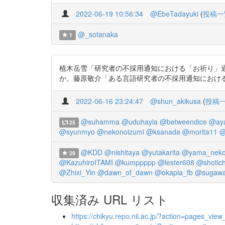
2022-06-19 10:56:34
@EbeTadayuki
(
投稿一
@_sotanaka
1
植木岳雪「研究者の不採用通知における「お祈り」
か。藤原敬介「ある言語研究者の不採用通知における「お祈り」
2022-06-16 23:24:47
@shun_akikusa
(
投稿
@suhamma
@uduhayla
@betweendice
@ay
25
@syunmyo
@nekonoizumi
@ksanada
@morita11
@
@KDD
@nishitaya
@yutakarita
@yama_nek
29
@KazuhiroITAMI
@kumppppp
@lester608
@shotich
@Zhixi_Yin
@dawn_of_dawn
@okapia_fb
@sugawa
収集済み URL リスト
https://chikyu.repo.nii.ac.jp/?action=pages_