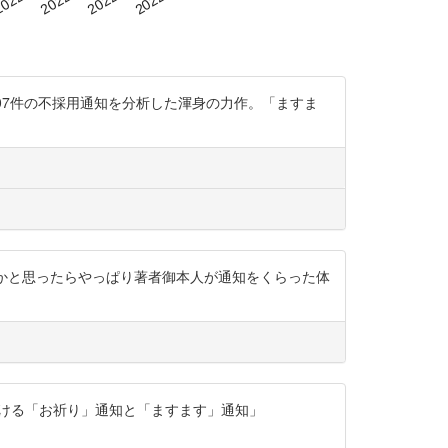
07件の不採用通知を分析した渾身の力作。「ますま
まさかと思ったらやっぱり著者御本人が通知をくらった体
通知における「お祈り」通知と「ますます」通知」